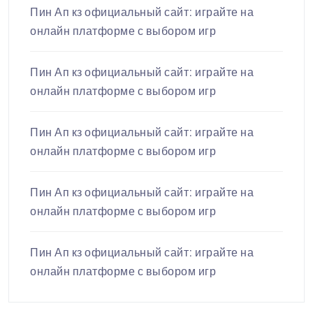
Пин Ап кз официальный сайт: играйте на
онлайн платформе с выбором игр
Пин Ап кз официальный сайт: играйте на
онлайн платформе с выбором игр
Пин Ап кз официальный сайт: играйте на
онлайн платформе с выбором игр
Пин Ап кз официальный сайт: играйте на
онлайн платформе с выбором игр
Пин Ап кз официальный сайт: играйте на
онлайн платформе с выбором игр