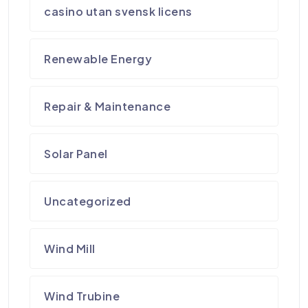
casino utan svensk licens
Renewable Energy
Repair & Maintenance
Solar Panel
Uncategorized
Wind Mill
Wind Trubine