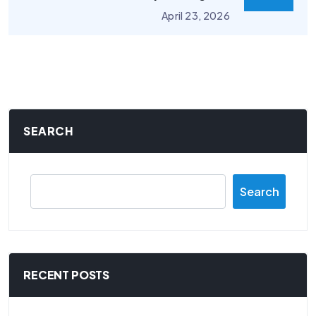
April 23, 2026
SEARCH
Search
RECENT POSTS