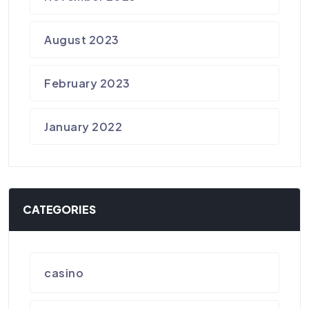
August 2023
February 2023
January 2022
CATEGORIES
casino