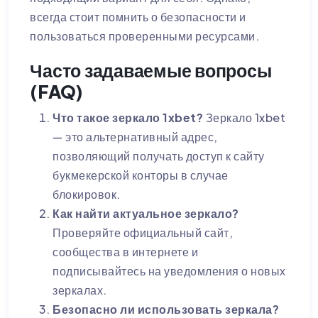
всегда стоит помнить о безопасности и
пользоваться проверенными ресурсами.
Часто задаваемые вопросы
(FAQ)
Что такое зеркало 1xbet?
Зеркало 1xbet
— это альтернативный адрес,
позволяющий получать доступ к сайту
букмекерской конторы в случае
блокировок.
Как найти актуальное зеркало?
Проверяйте официальный сайт,
сообщества в интернете и
подписывайтесь на уведомления о новых
зеркалах.
Безопасно ли использовать зеркала?