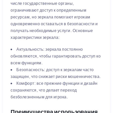
числе государственные органы,
ограничивают доступ к определенным
ресурсам, но зеркала помогают игрокам
одновременно оставаться в безопасности и
получать необходимые услуги. Основные
характеристики зеркала:
Актуальность: зеркала постоянно
обновляются, чтобы гарантировать доступ ко
всем функциям.
Безопасность: доступ к зеркалам часто
защищен, что снижает риски мошенничества.
Комфорт: все прежние функции и дизайн
сохраняются, что делает переход
безболезненным для игрока.
Преимущества использования