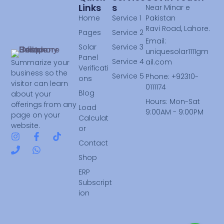
Links
S
Near Minar e
Home
Service 1
Pakistan
Ravi Road, Lahore.
Pages
Service 2
Email:
Solar
Service 3
uniquesolar1111gm
Panel
Service 4
ail.com
Summarize your
Verificati
business so the
Service 5
Phone: +92310-
ons
visitor can learn
0111174
Blog
about your
Hours: Mon-Sat
offerings from any
Load
9:00AM - 9:00PM
page on your
Calculat
website.
or
Contact
Shop
ERP
Subscript
ion