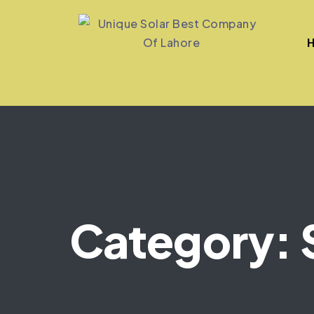
Category: 