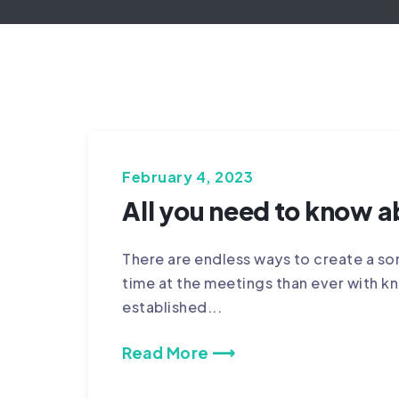
February 4, 2023
All you need to know a
There are endless ways to create a s
time at the meetings than ever with kn
established...
Read More ⟶