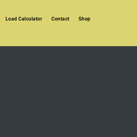
Load Calculator
Contact
Shop