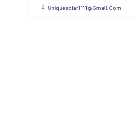
Uniquesolar1111@gmail.com