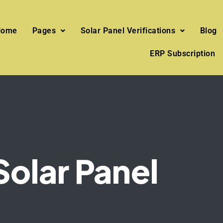
Home
Pages
Solar Panel Verifications
Blog
ERP Subscription
Solar Panel