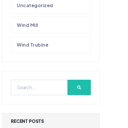
Uncategorized
Wind Mill
Wind Trubine
RECENT POSTS