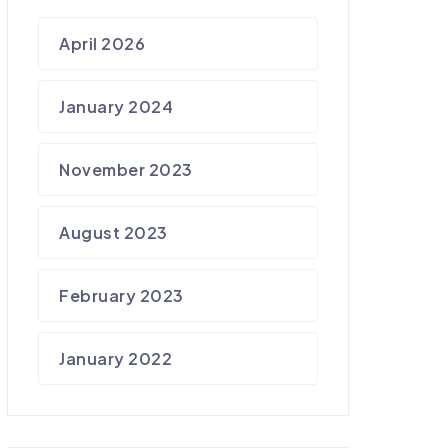
April 2026
January 2024
November 2023
August 2023
February 2023
January 2022