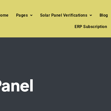
Home
Pages
Solar Panel Verifications
Blog
ERP Subscription
Panel