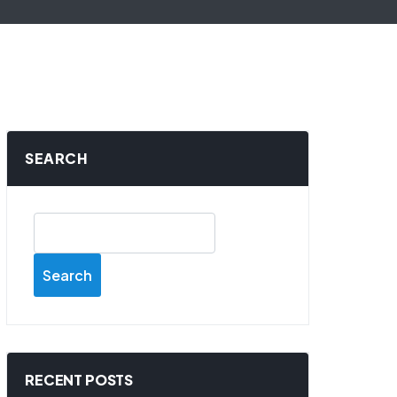
SEARCH
Search
RECENT POSTS