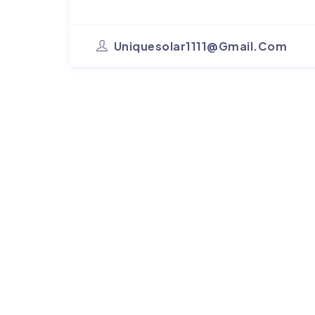
Uniquesolar1111@gmail.com