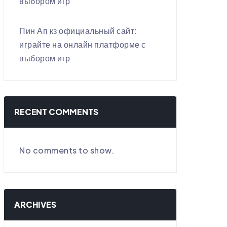
выбором игр
Пин Ап кз официальный сайт:
играйте на онлайн платформе с
выбором игр
RECENT COMMENTS
No comments to show.
ARCHIVES