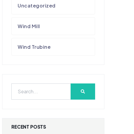
Uncategorized
Wind Mill
Wind Trubine
RECENT POSTS