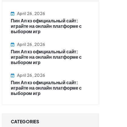
April 26, 2026
Пин Ап кз официальный сайт:
играйте на онлайн платформе с
выбором игр
April 26, 2026
Пин Ап кз официальный сайт:
играйте на онлайн платформе с
выбором игр
April 26, 2026
Пин Ап кз официальный сайт:
играйте на онлайн платформе с
выбором игр
CATEGORIES