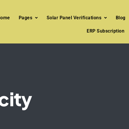
Home
Pages
Solar Panel Verifications
Blog
ERP Subscription
city