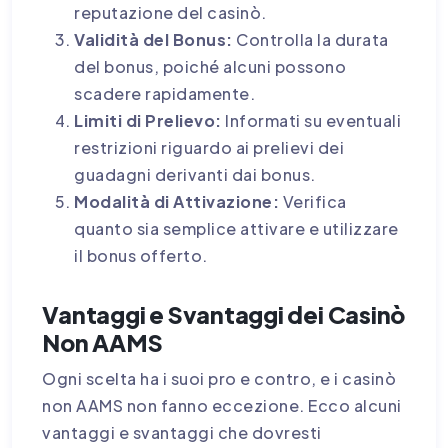
reputazione del casinò.
Validità del Bonus:
Controlla la durata
del bonus, poiché alcuni possono
scadere rapidamente.
Limiti di Prelievo:
Informati su eventuali
restrizioni riguardo ai prelievi dei
guadagni derivanti dai bonus.
Modalità di Attivazione:
Verifica
quanto sia semplice attivare e utilizzare
il bonus offerto.
Vantaggi e Svantaggi dei Casinò
Non AAMS
Ogni scelta ha i suoi pro e contro, e i casinò
non AAMS non fanno eccezione. Ecco alcuni
vantaggi e svantaggi che dovresti