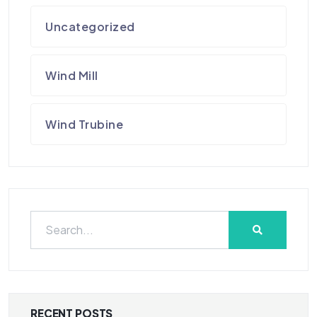
Uncategorized
Wind Mill
Wind Trubine
RECENT POSTS