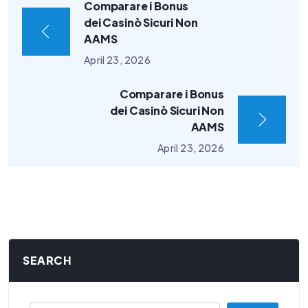
Comparare i Bonus
dei Casinò Sicuri Non
AAMS
April 23, 2026
Comparare i Bonus
dei Casinò Sicuri Non
AAMS
April 23, 2026
SEARCH