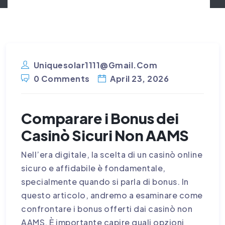
Uniquesolar1111@gmail.com
0 Comments
April 23, 2026
Comparare i Bonus dei
Casinò Sicuri Non AAMS
Nell’era digitale, la scelta di un casinò online
sicuro e affidabile è fondamentale,
specialmente quando si parla di bonus. In
questo articolo, andremo a esaminare come
confrontare i bonus offerti dai casinò non
AAMS. È importante capire quali opzioni