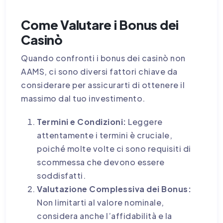
Come Valutare i Bonus dei
Casinò
Quando confronti i bonus dei casinò non
AAMS, ci sono diversi fattori chiave da
considerare per assicurarti di ottenere il
massimo dal tuo investimento.
Termini e Condizioni:
Leggere
attentamente i termini è cruciale,
poiché molte volte ci sono requisiti di
scommessa che devono essere
soddisfatti.
Valutazione Complessiva dei Bonus:
Non limitarti al valore nominale,
considera anche l’affidabilità e la