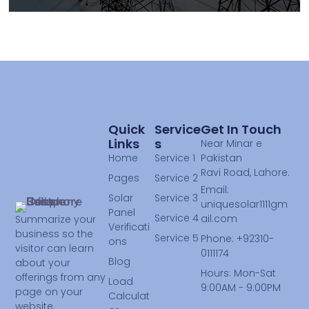
Quick
Service
Get In Touch
Links
S
Near Minar e
Home
Service 1
Pakistan
Ravi Road, Lahore.
Pages
Service 2
Email:
Solar
Service 3
uniquesolar1111gm
Panel
Service 4
ail.com
Summarize your
Verificati
business so the
Service 5
Phone: +92310-
ons
visitor can learn
0111174
Blog
about your
Hours: Mon-Sat
offerings from any
Load
9:00AM - 9:00PM
page on your
Calculat
website.