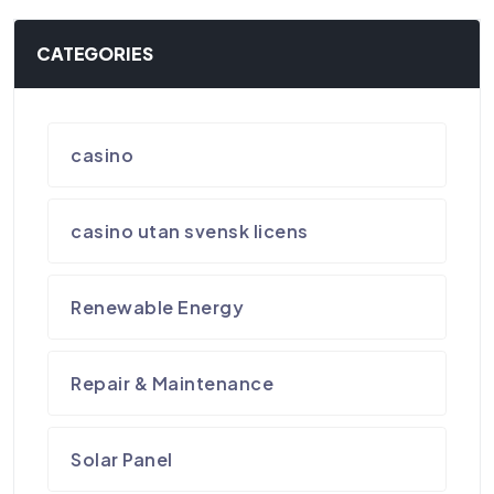
CATEGORIES
casino
casino utan svensk licens
Renewable Energy
Repair & Maintenance
Solar Panel