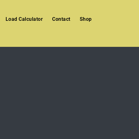
Load Calculator
Contact
Shop