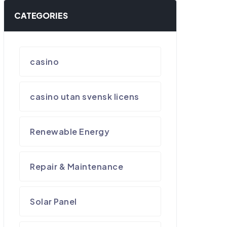
CATEGORIES
casino
casino utan svensk licens
Renewable Energy
Repair & Maintenance
Solar Panel