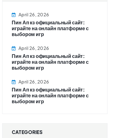
April 26, 2026
Пин Ап кз официальный сайт:
играйте на онлайн платформе с
выбором игр
April 26, 2026
Пин Ап кз официальный сайт:
играйте на онлайн платформе с
выбором игр
April 26, 2026
Пин Ап кз официальный сайт:
играйте на онлайн платформе с
выбором игр
CATEGORIES