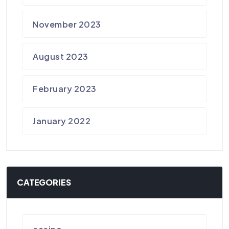
November 2023
August 2023
February 2023
January 2022
CATEGORIES