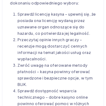
dokonaniu odpowiedniego wyboru:
Sprawdź licencję kasyna – upewnij się, że
posiada ona licencję wydaną przez
uznawane organ odnoszące się do
hazardu, co potwierdza jej legalność.
Przeczytaj opinie innych graczy –
recenzje mogą dostarczyć cennych
informacji na temat jakości usług oraz
wypłacalności.
Zwróć uwagę na oferowane metody
płatności – kasyna powinny oferować
sprawdzone i bezpieczne opcje, w tym
BLIK.
Sprawdź dostępność wsparcia
technicznego – dobre kasyno online
powinno oferować pomoc w różnych