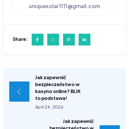
uniquesolar1111@gmail.com
Share:
Jak zapewnić
bezpieczeństwo w
kasyno online? BLIK
to podstawa!
April 24, 2026
Jak zapewnić
bezpieczeństwo w