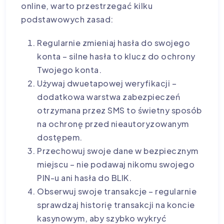
online, warto przestrzegać kilku
podstawowych zasad:
Regularnie zmieniaj hasła do swojego
konta – silne hasła to klucz do ochrony
Twojego konta.
Używaj dwuetapowej weryfikacji –
dodatkowa warstwa zabezpieczeń
otrzymana przez SMS to świetny sposób
na ochronę przed nieautoryzowanym
dostępem.
Przechowuj swoje dane w bezpiecznym
miejscu – nie podawaj nikomu swojego
PIN-u ani hasła do BLIK.
Obserwuj swoje transakcje – regularnie
sprawdzaj historię transakcji na koncie
kasynowym, aby szybko wykryć