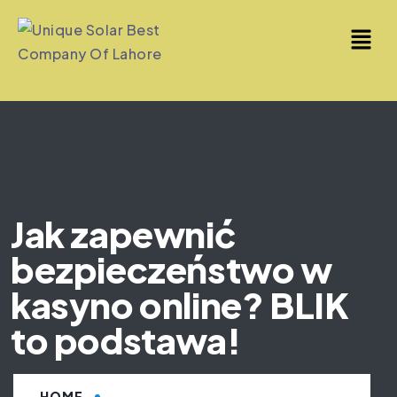
Jak zapewnić
bezpieczeństwo w
kasyno online? BLIK
to podstawa!
HOME