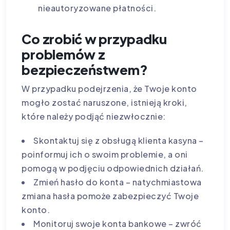
nieautoryzowane płatności.
Co zrobić w przypadku
problemów z
bezpieczeństwem?
W przypadku podejrzenia, że Twoje konto
mogło zostać naruszone, istnieją kroki,
które należy podjąć niezwłocznie:
Skontaktuj się z obsługą klienta kasyna –
poinformuj ich o swoim problemie, a oni
pomogą w podjęciu odpowiednich działań.
Zmień hasło do konta – natychmiastowa
zmiana hasła pomoże zabezpieczyć Twoje
konto.
Monitoruj swoje konta bankowe – zwróć