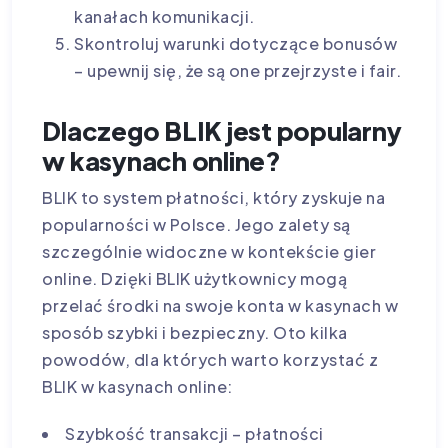
kanałach komunikacji.
Skontroluj warunki dotyczące bonusów
– upewnij się, że są one przejrzyste i fair.
Dlaczego BLIK jest popularny
w kasynach online?
BLIK to system płatności, który zyskuje na
popularności w Polsce. Jego zalety są
szczególnie widoczne w kontekście gier
online. Dzięki BLIK użytkownicy mogą
przelać środki na swoje konta w kasynach w
sposób szybki i bezpieczny. Oto kilka
powodów, dla których warto korzystać z
BLIK w kasynach online:
Szybkość transakcji – płatności