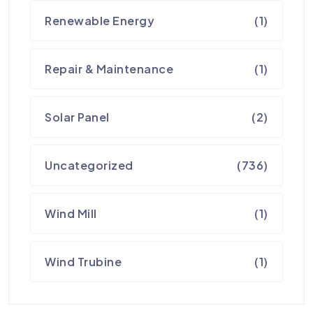
Renewable Energy
(1)
Repair & Maintenance
(1)
Solar Panel
(2)
Uncategorized
(736)
Wind Mill
(1)
Wind Trubine
(1)