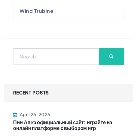
Wind Trubine
RECENT POSTS
April 26, 2026
Пин Ап кз официальный сайт: играйте на
онлайн платформе с выбором игр