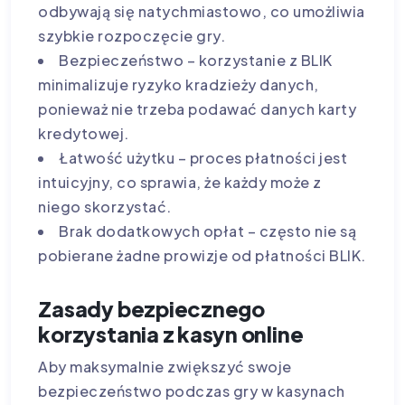
odbywają się natychmiastowo, co umożliwia
szybkie rozpoczęcie gry.
Bezpieczeństwo – korzystanie z BLIK
minimalizuje ryzyko kradzieży danych,
ponieważ nie trzeba podawać danych karty
kredytowej.
Łatwość użytku – proces płatności jest
intuicyjny, co sprawia, że każdy może z
niego skorzystać.
Brak dodatkowych opłat – często nie są
pobierane żadne prowizje od płatności BLIK.
Zasady bezpiecznego
korzystania z kasyn online
Aby maksymalnie zwiększyć swoje
bezpieczeństwo podczas gry w kasynach