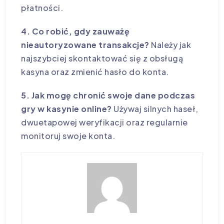
płatności.
4. Co robić, gdy zauważę
nieautoryzowane transakcje?
Należy jak
najszybciej skontaktować się z obsługą
kasyna oraz zmienić hasło do konta.
5. Jak mogę chronić swoje dane podczas
gry w kasynie online?
Używaj silnych haseł,
dwuetapowej weryfikacji oraz regularnie
monitoruj swoje konta.