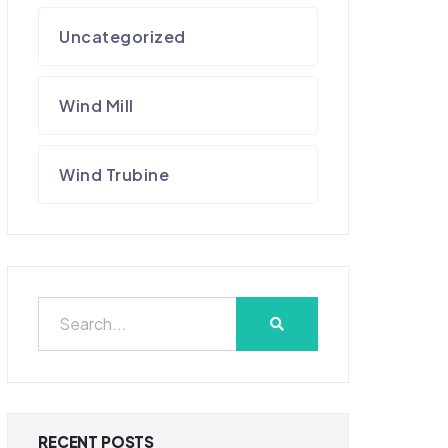
Uncategorized
Wind Mill
Wind Trubine
RECENT POSTS