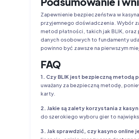
Podsumowanie i wni
Zapewnienie bezpieczeństwa w kasynac
przyjemnego doświadczenia. Wybór za
metod płatności, takich jak BLIK, or
danych osobowych to fundamenty udan
powinno być zawsze na pierwszym mie
FAQ
1. Czy BLIK jest bezpieczną metodą 
uważany za bezpieczną metodę, poniew
karty.
2. Jakie są zalety korzystania z kasyn
do szerokiego wyboru gier to najwięks
3. Jak sprawdzić, czy kasyno online 