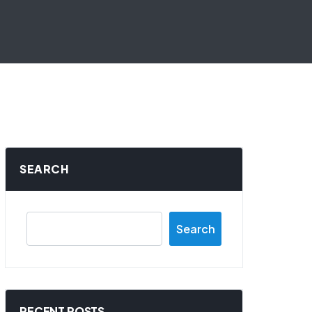
SEARCH
Search
RECENT POSTS