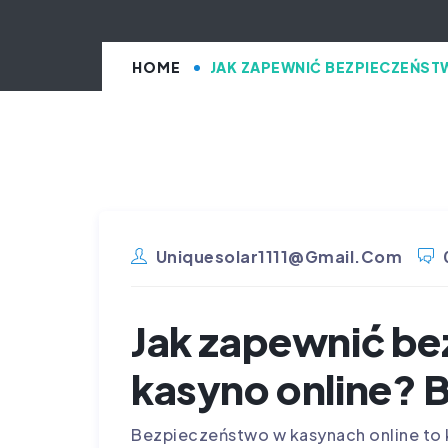
HOME
JAK ZAPEWNIĆ BEZPIECZEŃST
Uniquesolar1111@gmail.com
Jak zapewnić b
kasyno online? 
Bezpieczeństwo w kasynach online to 