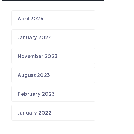
April 2026
January 2024
November 2023
August 2023
February 2023
January 2022