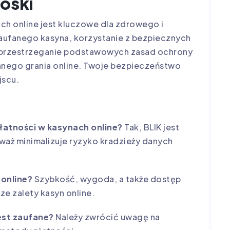
oski
h online jest kluczowe dla zdrowego i
ufanego kasyna, korzystanie z bezpiecznych
az przestrzeganie podstawowych zasad ochrony
ego grania online. Twoje bezpieczeństwo
jscu.
płatności w kasynach online?
Tak, BLIK jest
aż minimalizuje ryzyko kradzieży danych
 online?
Szybkość, wygoda, a także dostęp
ze zalety kasyn online.
jest zaufane?
Należy zwrócić uwagę na