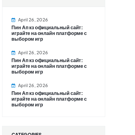
April 26, 2026
Пин Ап кз официальный сайт:
играйте на онлайн платформе с
выбором игр
April 26, 2026
Пин Ап кз официальный сайт:
играйте на онлайн платформе с
выбором игр
April 26, 2026
Пин Ап кз официальный сайт:
играйте на онлайн платформе с
выбором игр
CATEGORIES