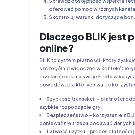
Sprawdź dostępność wsparcia tec
oferować pomoc w różnych kanała
Skontroluj warunki dotyczące bonusó
Dlaczego BLIK jest 
online?
BLIK to system płatności, który zyskuj
szczególnie widoczne w kontekście gie
przelać środki na swoje konta w kasyna
powodów, dla których warto korzystać 
Szybkość transakcji – płatności od
szybkie rozpoczęcie gry.
Bezpieczeństwo – korzystanie z BLI
ponieważ nie trzeba podawać danych k
Łatwość użytku – proces płatności je