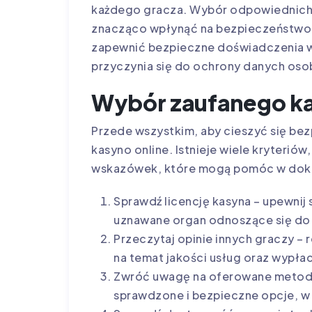
każdego gracza. Wybór odpowiednich m
znacząco wpłynąć na bezpieczeństwo t
zapewnić bezpieczne doświadczenia w 
przyczynia się do ochrony danych os
Wybór zaufanego ka
Przede wszystkim, aby cieszyć się be
kasyno online. Istnieje wiele kryterió
wskazówek, które mogą pomóc w dok
Sprawdź licencję kasyna – upewnij 
uznawane organ odnoszące się do h
Przeczytaj opinie innych graczy –
na temat jakości usług oraz wypłac
Zwróć uwagę na oferowane metody
sprawdzone i bezpieczne opcje, w 