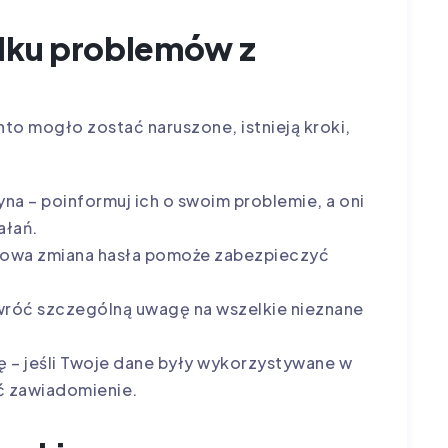
dku problemów z
to mogło zostać naruszone, istnieją kroki,
yna – poinformuj ich o swoim problemie, a oni
ałań.
towa zmiana hasła pomoże zabezpieczyć
wróć szczególną uwagę na wszelkie nieznane
ę – jeśli Twoje dane były wykorzystywane w
ć zawiadomienie.