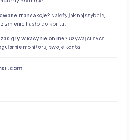
 metody płatności.
zowane transakcje?
Należy jak najszybciej
z zmienić hasło do konta.
zas gry w kasynie online?
Używaj silnych
egularnie monitoruj swoje konta.
mail.com