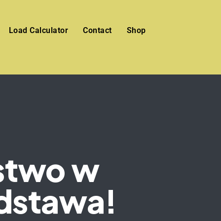
Load Calculator
Contact
Shop
stwo w
odstawa!