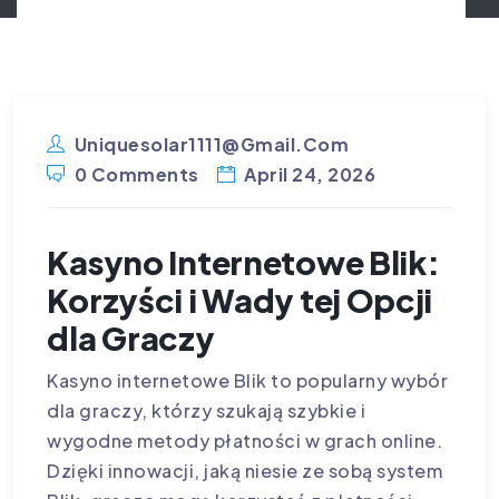
Uniquesolar1111@gmail.com
0 Comments
April 24, 2026
Kasyno Internetowe Blik:
Korzyści i Wady tej Opcji
dla Graczy
Kasyno internetowe Blik to popularny wybór
dla graczy, którzy szukają szybkie i
wygodne metody płatności w grach online.
Dzięki innowacji, jaką niesie ze sobą system