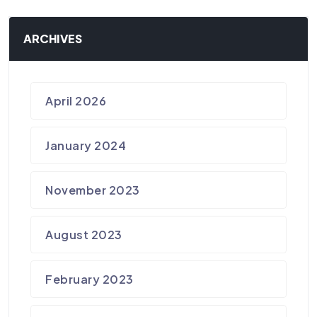
ARCHIVES
April 2026
January 2024
November 2023
August 2023
February 2023