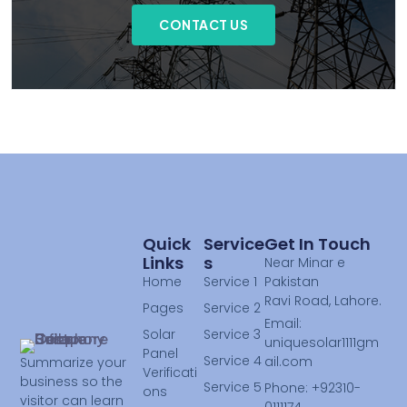
CONTACT US
Quick
Service
Get In Touch
Links
S
Near Minar e
Home
Service 1
Pakistan
Ravi Road, Lahore.
Pages
Service 2
Email:
Solar
Service 3
uniquesolar1111gm
Panel
Service 4
ail.com
Summarize your
Verificati
business so the
Service 5
Phone: +92310-
ons
visitor can learn