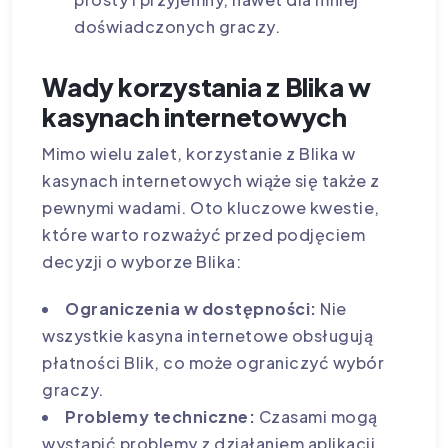
doświadczonych graczy.
Wady korzystania z Blika w
kasynach internetowych
Mimo wielu zalet, korzystanie z Blika w
kasynach internetowych wiąże się także z
pewnymi wadami. Oto kluczowe kwestie,
które warto rozważyć przed podjęciem
decyzji o wyborze Blika:
Ograniczenia w dostępności:
Nie
wszystkie kasyna internetowe obsługują
płatności Blik, co może ograniczyć wybór
graczy.
Problemy techniczne:
Czasami mogą
wystąpić problemy z działaniem aplikacji