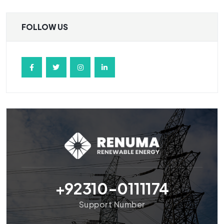
FOLLOW US
+92310-0111174
Support Number