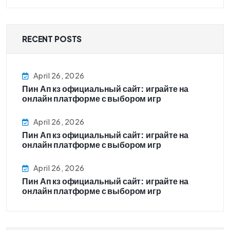
RECENT POSTS
April 26, 2026
Пин Ап кз официальный сайт: играйте на
онлайн платформе с выбором игр
April 26, 2026
Пин Ап кз официальный сайт: играйте на
онлайн платформе с выбором игр
April 26, 2026
Пин Ап кз официальный сайт: играйте на
онлайн платформе с выбором игр