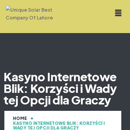
Kasyno Internetowe
Blik: Korzyści i Wady
tej Opcji dla Graczy
HOME
KASYNO INTERNETOWE BLIK: KORZYŚCI I
WADY TEJ OPCJI DLA GRACZY