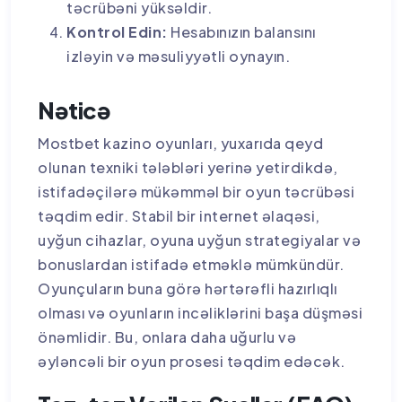
təcrübəni yüksəldir.
Kontrol Edin:
Hesabınızın balansını
izləyin və məsuliyyətli oynayın.
Nəticə
Mostbet kazino oyunları, yuxarıda qeyd
olunan texniki tələbləri yerinə yetirdikdə,
istifadəçilərə mükəmməl bir oyun təcrübəsi
təqdim edir. Stabil bir internet əlaqəsi,
uyğun cihazlar, oyuna uyğun strategiyalar və
bonuslardan istifadə etməklə mümkündür.
Oyunçuların buna görə hərtərəfli hazırlıqlı
olması və oyunların incəliklərini başa düşməsi
önəmlidir. Bu, onlara daha uğurlu və
əyləncəli bir oyun prosesi təqdim edəcək.