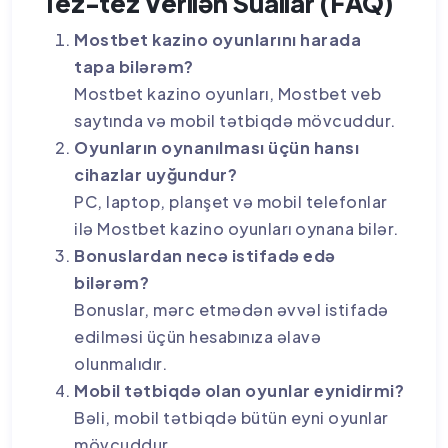
Tez-tez Verilən Suallar (FAQ)
Mostbet kazino oyunlarını harada
tapa bilərəm?
Mostbet kazino oyunları, Mostbet veb
saytında və mobil tətbiqdə mövcuddur.
Oyunların oynanılması üçün hansı
cihazlar uyğundur?
PC, laptop, planşet və mobil telefonlar
ilə Mostbet kazino oyunları oynana bilər.
Bonuslardan necə istifadə edə
bilərəm?
Bonuslar, mərc etmədən əvvəl istifadə
edilməsi üçün hesabınıza əlavə
olunmalıdır.
Mobil tətbiqdə olan oyunlar eynidirmi?
Bəli, mobil tətbiqdə bütün eyni oyunlar
mövcuddur.