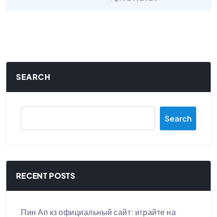
SEARCH
Search
RECENT POSTS
Пин Ап кз официальный сайт: играйте на