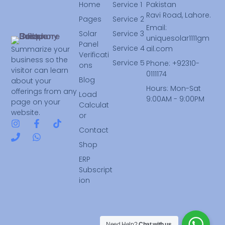
Home
Service 1
Pakistan
Ravi Road, Lahore.
Pages
Service 2
Email:
Solar
Service 3
uniquesolar1111gm
Panel
Service 4
ail.com
Summarize your
Verificati
business so the
Service 5
Phone: +92310-
ons
visitor can learn
0111174
Blog
about your
Hours: Mon-Sat
offerings from any
Load
9:00AM - 9:00PM
page on your
Calculat
website.
or
Contact
Shop
ERP
Subscript
ion
Need Help?
Chat with us