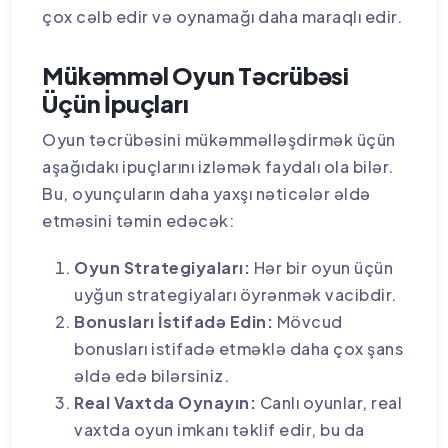
çox cəlb edir və oynamağı daha maraqlı edir.
Mükəmməl Oyun Təcrübəsi
Üçün İpuçları
Oyun təcrübəsini mükəmməlləşdirmək üçün
aşağıdakı ipuçlarını izləmək faydalı ola bilər.
Bu, oyunçuların daha yaxşı nəticələr əldə
etməsini təmin edəcək:
Oyun Strategiyaları:
Hər bir oyun üçün
uyğun strategiyaları öyrənmək vacibdir.
Bonusları İstifadə Edin:
Mövcud
bonusları istifadə etməklə daha çox şans
əldə edə bilərsiniz.
Real Vaxtda Oynayın:
Canlı oyunlar, real
vaxtda oyun imkanı təklif edir, bu da