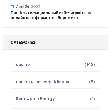
April 26, 2026
Пин Ап кз официальный сайт: играйте на
онлайн платформе с выбором игр
CATEGORIES
casino
(142)
casino utan svensk licens
(9)
Renewable Energy
(1)