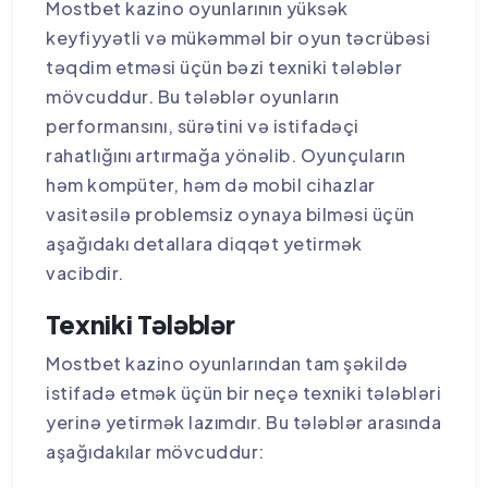
Mostbet kazino oyunlarının yüksək
keyfiyyətli və mükəmməl bir oyun təcrübəsi
təqdim etməsi üçün bəzi texniki tələblər
mövcuddur. Bu tələblər oyunların
performansını, sürətini və istifadəçi
rahatlığını artırmağa yönəlib. Oyunçuların
həm kompüter, həm də mobil cihazlar
vasitəsilə problemsiz oynaya bilməsi üçün
aşağıdakı detallara diqqət yetirmək
vacibdir.
Texniki Tələblər
Mostbet kazino oyunlarından tam şəkildə
istifadə etmək üçün bir neçə texniki tələbləri
yerinə yetirmək lazımdır. Bu tələblər arasında
aşağıdakılar mövcuddur: