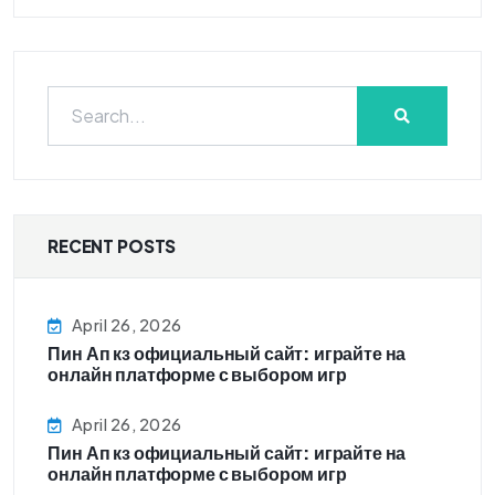
RECENT POSTS
April 26, 2026
Пин Ап кз официальный сайт: играйте на
онлайн платформе с выбором игр
April 26, 2026
Пин Ап кз официальный сайт: играйте на
онлайн платформе с выбором игр