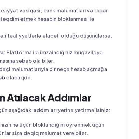
xsiyyət vəsiqəsi, bank məlumatları və digər
 təqdim etmək hesabın bloklanması ilə
əli fəaliyyətlərlə əlaqəli olduğu düşünülərsə,
sı:
Platforma ilə imzaladığınız müqaviləyə
asına səbəb ola bilər.
adəçi məlumatlarıyla bir neçə hesab açmağa
əb olacaqdır.
n Atılacak Addımlar
ün aşağıdakı addımları yerinə yetirməlisiniz:
nızın nə üçün bloklandığını öyrənmək üçün
Onlar sizə dəqiq məlumat verə bilər.