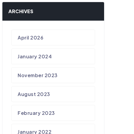
ARCHIVES
April 2026
January 2024
November 2023
August 2023
February 2023
January 2022