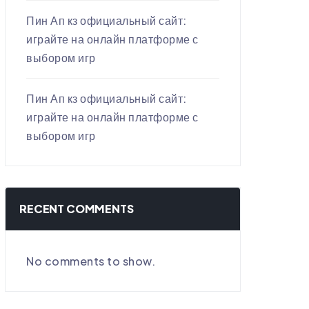
Пин Ап кз официальный сайт:
играйте на онлайн платформе с
выбором игр
Пин Ап кз официальный сайт:
играйте на онлайн платформе с
выбором игр
RECENT COMMENTS
No comments to show.