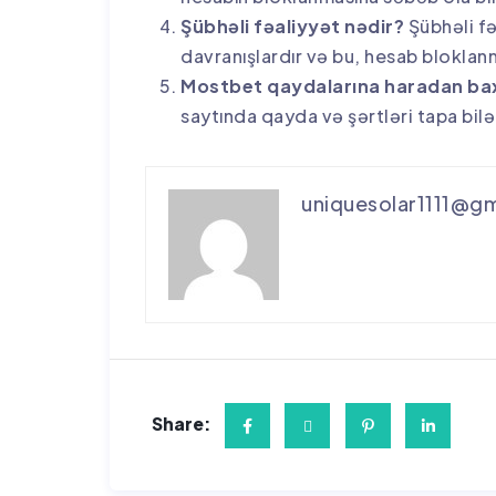
Şübhəli fəaliyyət nədir?
Şübhəli fə
davranışlardır və bu, hesab bloklan
Mostbet qaydalarına haradan ba
saytında qayda və şərtləri tapa bilə
uniquesolar1111@g
Share: