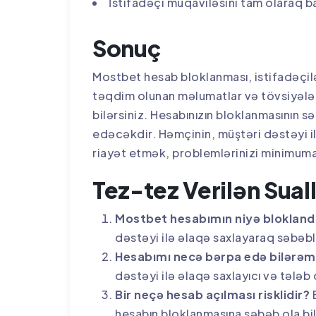
İstifadəçi müqaviləsini tam olaraq b
Sonuç
Mostbet hesab bloklanması, istifadəçiləri
təqdim olunan məlumatlar və tövsiyələ
bilərsiniz. Hesabınızın bloklanmasının s
edəcəkdir. Həmçinin, müştəri dəstəyi 
riayət etmək, problemlərinizi minimum
Tez-tez Verilən Sual
Mostbet hesabımın niyə blokland
dəstəyi ilə əlaqə saxlayaraq səbəblə
Hesabımı necə bərpa edə bilərəm
dəstəyi ilə əlaqə saxlayıcı və tələb
Bir neçə hesab açılması risklidir?
B
hesabın bloklanmasına səbəb ola bil