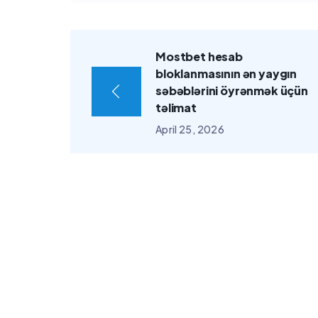
Mostbet hesab
bloklanmasının ən yaygın
səbəblərini öyrənmək üçün
təlimat
April 25, 2026