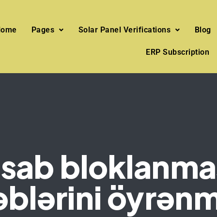
Home
Pages
Solar Panel Verifications
Blog
ERP Subscription
sab bloklanmas
əblərini öyrən