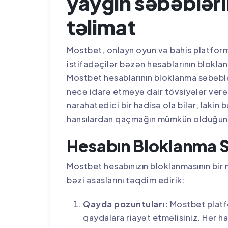
yaygın səbəblər
təlimat
Mostbet, onlayn oyun və bahis platforma
istifadəçilər bəzən hesablarının bloklan
Mostbet hesablarının bloklanma səbəblər
necə idarə etməyə dair tövsiyələr verə
narahatedici bir hadisə ola bilər, lakin
hansılardan qaçmağın mümkün olduğun
Hesabın Bloklanma 
Mostbet hesabınızın bloklanmasının bir 
bəzi əsaslarını təqdim edirik:
Qayda pozuntuları:
Mostbet platf
qaydalara riayət etməlisiniz. Hər h