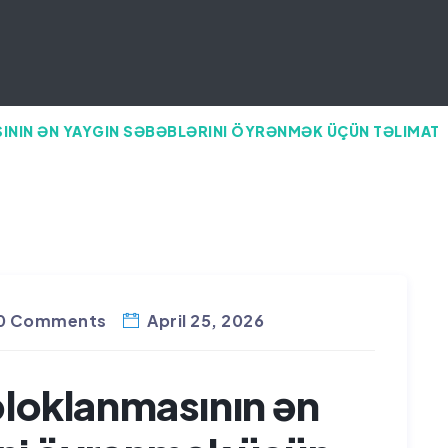
NIN ƏN YAYGIN SƏBƏBLƏRINI ÖYRƏNMƏK ÜÇÜN TƏLIMAT
0 Comments
April 25, 2026
loklanmasının ən