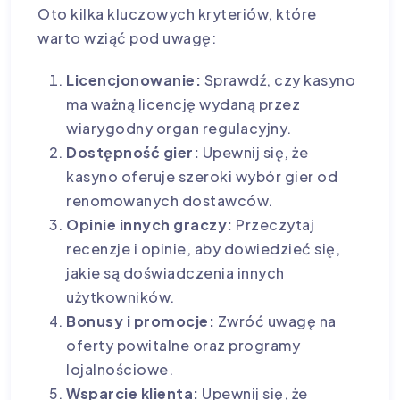
Oto kilka kluczowych kryteriów, które
warto wziąć pod uwagę:
Licencjonowanie:
Sprawdź, czy kasyno
ma ważną licencję wydaną przez
wiarygodny organ regulacyjny.
Dostępność gier:
Upewnij się, że
kasyno oferuje szeroki wybór gier od
renomowanych dostawców.
Opinie innych graczy:
Przeczytaj
recenzje i opinie, aby dowiedzieć się,
jakie są doświadczenia innych
użytkowników.
Bonusy i promocje:
Zwróć uwagę na
oferty powitalne oraz programy
lojalnościowe.
Wsparcie klienta:
Upewnij się, że