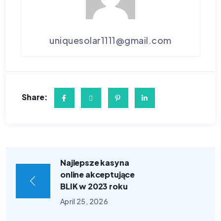
uniquesolar1111@gmail.com
Share:
Najlepsze kasyna
online akceptujące
BLIK w 2023 roku
April 25, 2026