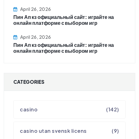
April 26, 2026
Пин Ап кз официальный сайт: играйте на
онлайн платформе с выбором игр
April 26, 2026
Пин Ап кз официальный сайт: играйте на
онлайн платформе с выбором игр
CATEGORIES
casino
(142)
casino utan svensk licens
(9)