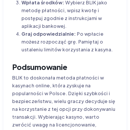
Wpłata środków:
Wybierz BLIK jako
metodę płatności, wpisz kwotę i
postępuj zgodnie z instrukcjami w
aplikacji bankowej.
Graj odpowiedzialnie:
Po wpłacie
możesz rozpocząć grę. Pamiętaj o
ustaleniu limitów korzystania z kasyna.
Podsumowanie
BLIK to doskonała metoda płatności w
kasynach online, która zyskuje na
popularności w Polsce. Dzięki szybkości i
bezpieczeństwu, wielu graczy decyduje się
na korzystanie z tej opcji przy dokonywaniu
transakcji. Wybierając kasyno, warto
zwrócić uwagę na licencjonowanie,