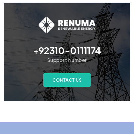
+92310-0111174
Support Number
CONTACT US