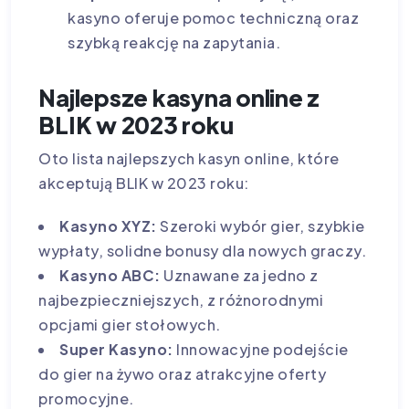
kasyno oferuje pomoc techniczną oraz
szybką reakcję na zapytania.
Najlepsze kasyna online z
BLIK w 2023 roku
Oto lista najlepszych kasyn online, które
akceptują BLIK w 2023 roku:
Kasyno XYZ:
Szeroki wybór gier, szybkie
wypłaty, solidne bonusy dla nowych graczy.
Kasyno ABC:
Uznawane za jedno z
najbezpieczniejszych, z różnorodnymi
opcjami gier stołowych.
Super Kasyno:
Innowacyjne podejście
do gier na żywo oraz atrakcyjne oferty
promocyjne.