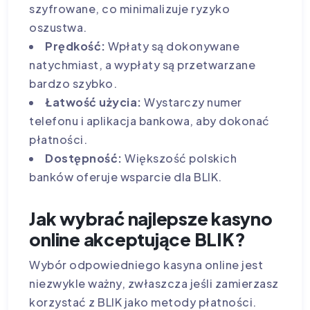
szyfrowane, co minimalizuje ryzyko
oszustwa.
Prędkość:
Wpłaty są dokonywane
natychmiast, a wypłaty są przetwarzane
bardzo szybko.
Łatwość użycia:
Wystarczy numer
telefonu i aplikacja bankowa, aby dokonać
płatności.
Dostępność:
Większość polskich
banków oferuje wsparcie dla BLIK.
Jak wybrać najlepsze kasyno
online akceptujące BLIK?
Wybór odpowiedniego kasyna online jest
niezwykle ważny, zwłaszcza jeśli zamierzasz
korzystać z BLIK jako metody płatności.