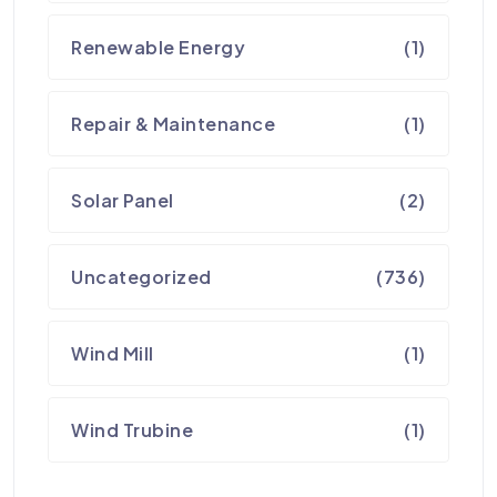
Renewable Energy
(1)
Repair & Maintenance
(1)
Solar Panel
(2)
Uncategorized
(736)
Wind Mill
(1)
Wind Trubine
(1)