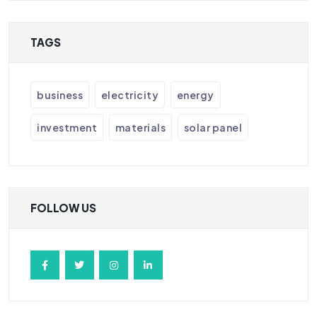
TAGS
business
electricity
energy
investment
materials
solar panel
FOLLOW US