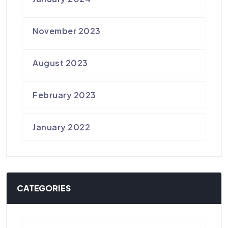
November 2023
August 2023
February 2023
January 2022
CATEGORIES