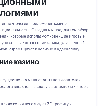
ационными
ологиями
тия технологий, приложения казино
нкциональность. Сегодня мы предлагаем обзор
ений, которые используют новейшие игровые
т уникальные игровые механики, улучшенный
ков, стремящихся к новизне и адреналину.
ние казино
я существенно меняют опыт пользователей.
редотачиваются на следующих аспектах, чтобы
приложения используют 3D графику и