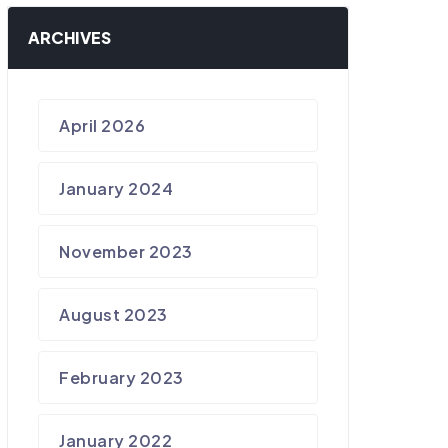
ARCHIVES
April 2026
January 2024
November 2023
August 2023
February 2023
January 2022