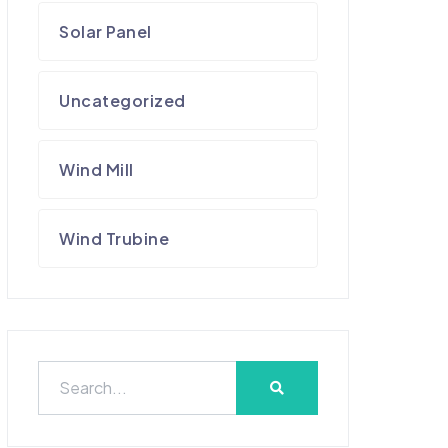
Solar Panel
Uncategorized
Wind Mill
Wind Trubine