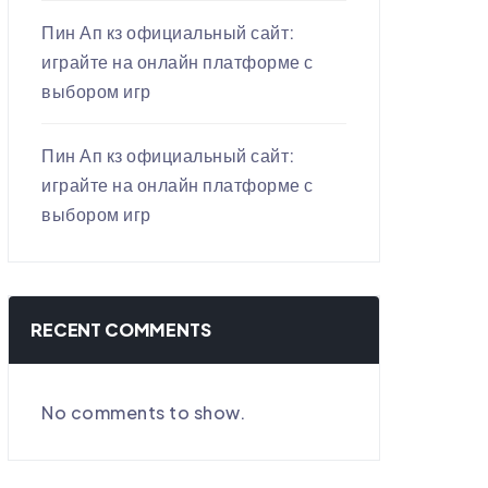
Пин Ап кз официальный сайт:
играйте на онлайн платформе с
выбором игр
Пин Ап кз официальный сайт:
играйте на онлайн платформе с
выбором игр
RECENT COMMENTS
No comments to show.