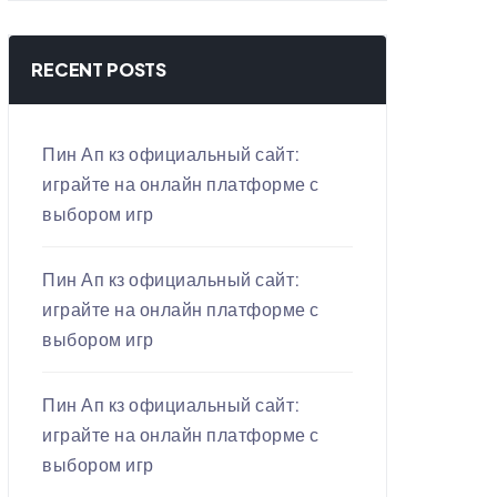
RECENT POSTS
Пин Ап кз официальный сайт:
играйте на онлайн платформе с
выбором игр
Пин Ап кз официальный сайт:
играйте на онлайн платформе с
выбором игр
Пин Ап кз официальный сайт:
играйте на онлайн платформе с
выбором игр