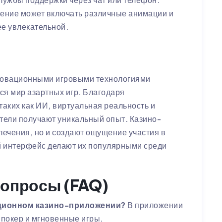
ние может включать различные анимации и
ее увлекательной.
новационными игровыми технологиями
ся мир азартных игр. Благодаря
аких как ИИ, виртуальная реальность и
тели получают уникальный опыт. Казино-
ечения, но и создают ощущение участия в
й интерфейс делают их популярными среди
вопросы (FAQ)
ационном казино-приложении?
В приложении
 покер и мгновенные игры.