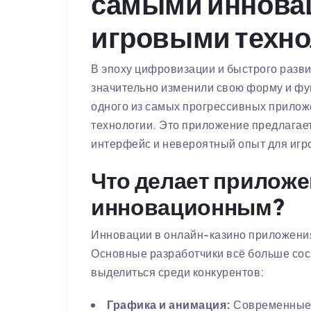
самыми иннов
игровыми техн
В эпоху цифровизации и быстрого разви
значительно изменили свою форму и фу
одного из самых прогрессивных прилож
технологии. Это приложение предлагае
интерфейс и невероятный опыт для игро
Что делает приложе
инновационным?
Инновации в онлайн-казино приложени
Основные разработчики всё больше сос
выделиться среди конкурентов:
Графика и анимация:
Современные 