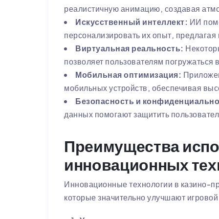
реалистичную анимацию, создавая атмо
Искусственный интеллект:
ИИ помо
персонализировать их опыт, предлагая 
Виртуальная реальность:
Некоторы
позволяет пользователям погружаться в
Мобильная оптимизация:
Приложен
мобильных устройств, обеспечивая высо
Безопасность и конфиденциально
данных помогают защитить пользовател
Преимущества испо
инновационных тех
Инновационные технологии в казино-п
которые значительно улучшают игровой