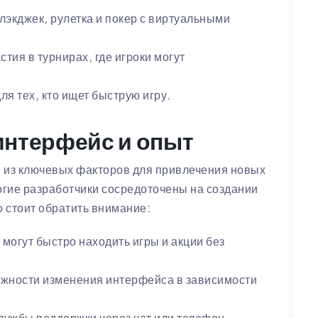
лэкджек, рулетка и покер с виртуальными
тия в турнирах, где игроки могут
ля тех, кто ищет быструю игру.
интерфейс и опыт
 из ключевых факторов для привлечения новых
огие разработчики сосредоточены на создании
о стоит обратить внимание:
могут быстро находить игры и акции без
жности изменения интерфейса в зависимости
лужбы поддержки через чат или телефон.