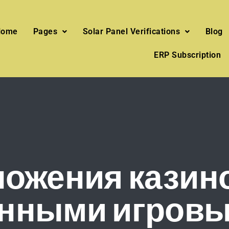
Home
Pages
Solar Panel Verifications
Blog
ERP Subscription
ложения казин
нными игров