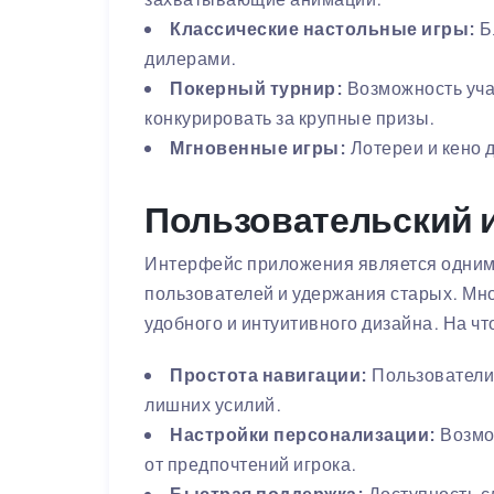
Классические настольные игры:
Б
дилерами.
Покерный турнир:
Возможность учас
конкурировать за крупные призы.
Мгновенные игры:
Лотереи и кено д
Пользовательский 
Интерфейс приложения является одним
пользователей и удержания старых. Мн
удобного и интуитивного дизайна. На чт
Простота навигации:
Пользователи 
лишних усилий.
Настройки персонализации:
Возмо
от предпочтений игрока.
Быстрая поддержка:
Доступность с