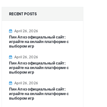
RECENT POSTS
April 26, 2026
Пин Ап кз официальный сайт:
играйте на онлайн платформе с
выбором игр
April 26, 2026
Пин Ап кз официальный сайт:
играйте на онлайн платформе с
выбором игр
April 26, 2026
Пин Ап кз официальный сайт:
играйте на онлайн платформе с
выбором игр