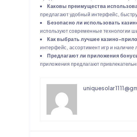
Каковы преимущества использова
предлагают удобный интерфейс, быструю
Безопасно ли использовать кази
используют современные технологии ш
Как выбрать лучшее казино-прил
интерфейс, ассортимент игр и наличие 
Предлагают ли приложения бонус
приложения предлагают привлекательн
uniquesolar1111@g