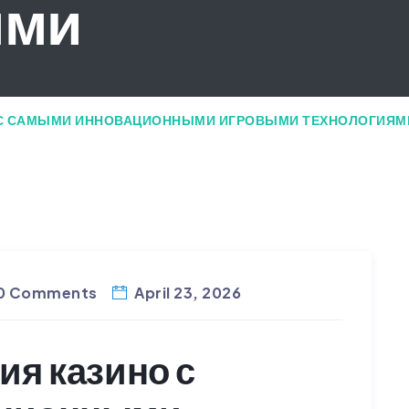
ями
 С САМЫМИ ИННОВАЦИОННЫМИ ИГРОВЫМИ ТЕХНОЛОГИЯМ
0 Comments
April 23, 2026
ия казино с