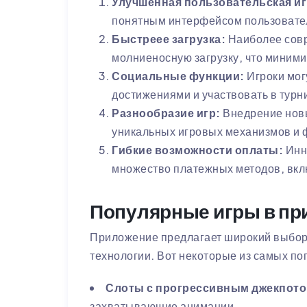
Улучшенная пользовательская иг
понятным интерфейсом пользовател
Быстреее загрузка:
Наиболее сов
молниеносную загрузку, что миним
Социальные функции:
Игроки мог
достижениями и участвовать в турн
Разнообразие игр:
Внедрение новы
уникальных игровых механизмов и 
Гибкие возможности оплаты:
Инн
множество платежных методов, вкл
Популярные игры в п
Приложение предлагает широкий выбор
технологии. Вот некоторые из самых по
Слоты с прогрессивным джекпото
захватывающие анимации.