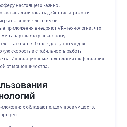
сферу настоящего казино.
гает анализировать действия игроков и
игры на основе интересов.
е приложения внедряют VR-технологии, что
 мир азартных игр по-новому.
ия становятся более доступными для
кую скорость и стабильность работы.
сть:
Инновационные технологии шифрования
ей от мошенничества.
льзования
нологий
риложениях обладают рядом преимуществ,
 процесс: