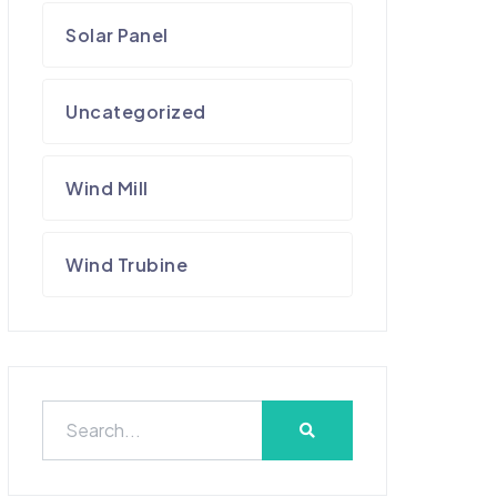
Solar Panel
Uncategorized
Wind Mill
Wind Trubine