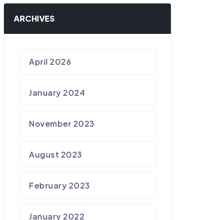
ARCHIVES
April 2026
January 2024
November 2023
August 2023
February 2023
January 2022