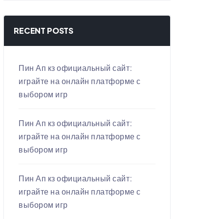
RECENT POSTS
Пин Ап кз официальный сайт:
играйте на онлайн платформе с
выбором игр
Пин Ап кз официальный сайт:
играйте на онлайн платформе с
выбором игр
Пин Ап кз официальный сайт:
играйте на онлайн платформе с
выбором игр