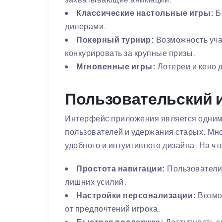
Классические настольные игры:
Б
дилерами.
Покерный турнир:
Возможность учас
конкурировать за крупные призы.
Мгновенные игры:
Лотереи и кено д
Пользовательский 
Интерфейс приложения является одним
пользователей и удержания старых. Мн
удобного и интуитивного дизайна. На чт
Простота навигации:
Пользователи 
лишних усилий.
Настройки персонализации:
Возмо
от предпочтений игрока.
Быстрая поддержка:
Доступность с