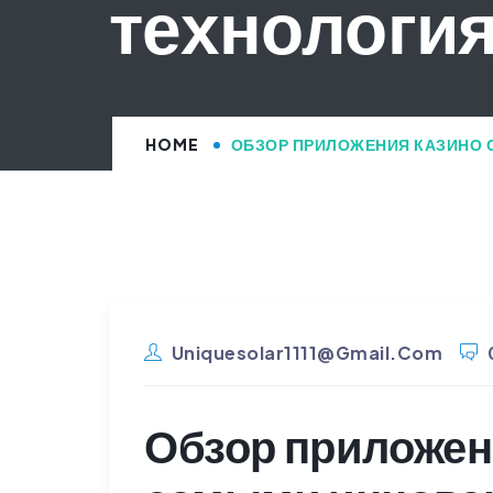
технологи
HOME
ОБЗОР ПРИЛОЖЕНИЯ КАЗИНО
Uniquesolar1111@gmail.com
Обзор приложен