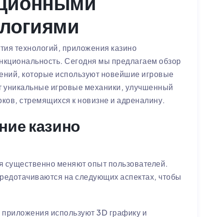
ационными
ологиями
тия технологий, приложения казино
нкциональность. Сегодня мы предлагаем обзор
ений, которые используют новейшие игровые
т уникальные игровые механики, улучшенный
ков, стремящихся к новизне и адреналину.
ние казино
я существенно меняют опыт пользователей.
редотачиваются на следующих аспектах, чтобы
приложения используют 3D графику и