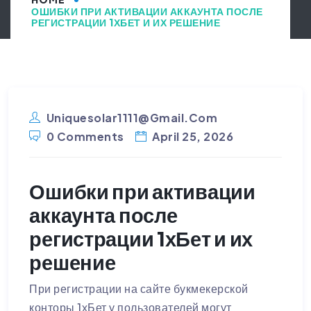
ОШИБКИ ПРИ АКТИВАЦИИ АККАУНТА ПОСЛЕ
РЕГИСТРАЦИИ 1ХБЕТ И ИХ РЕШЕНИЕ
Uniquesolar1111@gmail.com
0 Comments
April 25, 2026
Ошибки при активации
аккаунта после
регистрации 1хБет и их
решение
При регистрации на сайте букмекерской
конторы 1хБет у пользователей могут