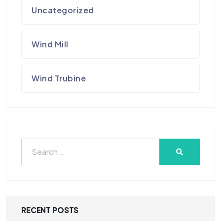
Uncategorized
Wind Mill
Wind Trubine
RECENT POSTS