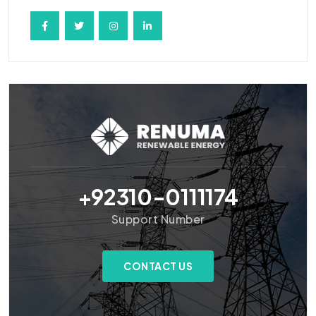
+92310-0111174
Support Number
CONTACT US