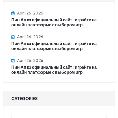
April 26, 2026
Пин Ап кз официальный сайт: играйте на
онлайн платформе с выбором игр
April 26, 2026
Пин Ап кз официальный сайт: играйте на
онлайн платформе с выбором игр
April 26, 2026
Пин Ап кз официальный сайт: играйте на
онлайн платформе с выбором игр
CATEGORIES