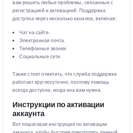
вам решить любые проблемы, связанные с
регистрацией и активацией. Поддержка
доступна через несколько каналов, включая:
Чат на сайте.
Электронная почта.
Телефонные звонки.
Социальные сети.
Также стоит отметить, что служба поддержки
работает круглосуточно, поэтому помощь
всегда доступна, когда она вам нужна.
Инструкции по активации
аккаунта
Вот пошаговая инструкция по активации
аккаунта, чтобы быстрее преодолеть данный