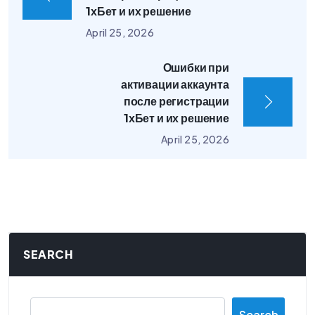
1хБет и их решение
April 25, 2026
Ошибки при
активации аккаунта
после регистрации
1хБет и их решение
April 25, 2026
SEARCH
Search