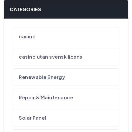
CATEGORIES
casino
casino utan svensk licens
Renewable Energy
Repair & Maintenance
Solar Panel