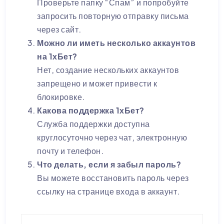
Проверьте папку “Спам” и попробуйте
запросить повторную отправку письма
через сайт.
Можно ли иметь несколько аккаунтов
на 1хБет?
Нет, создание нескольких аккаунтов
запрещено и может привести к
блокировке.
Какова поддержка 1хБет?
Служба поддержки доступна
круглосуточно через чат, электронную
почту и телефон.
Что делать, если я забыл пароль?
Вы можете восстановить пароль через
ссылку на странице входа в аккаунт.