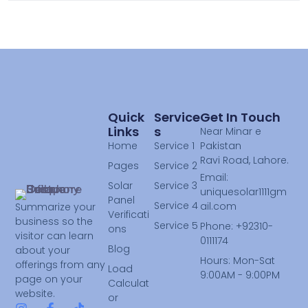
Quick
Service
Get In Touch
Links
S
Near Minar e
Home
Service 1
Pakistan
Ravi Road, Lahore.
Pages
Service 2
Email:
Solar
Service 3
uniquesolar1111gm
Panel
Service 4
ail.com
Summarize your
Verificati
business so the
Service 5
Phone: +92310-
ons
visitor can learn
0111174
Blog
about your
Hours: Mon-Sat
offerings from any
Load
9:00AM - 9:00PM
page on your
Calculat
website.
or