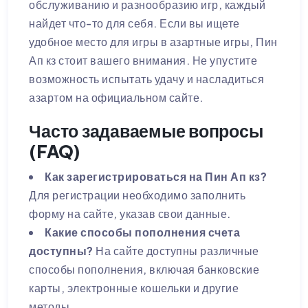
обслуживанию и разнообразию игр, каждый
найдет что-то для себя. Если вы ищете
удобное место для игры в азартные игры, Пин
Ап кз стоит вашего внимания. Не упустите
возможность испытать удачу и насладиться
азартом на официальном сайте.
Часто задаваемые вопросы
(FAQ)
Как зарегистрироваться на Пин Ап кз?
Для регистрации необходимо заполнить
форму на сайте, указав свои данные.
Какие способы пополнения счета
доступны?
На сайте доступны различные
способы пополнения, включая банковские
карты, электронные кошельки и другие
методы.