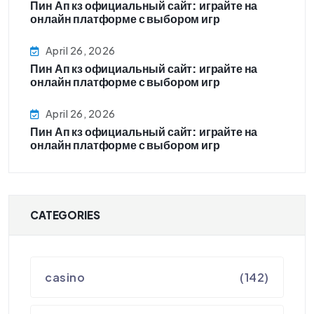
Пин Ап кз официальный сайт: играйте на
онлайн платформе с выбором игр
April 26, 2026
Пин Ап кз официальный сайт: играйте на
онлайн платформе с выбором игр
April 26, 2026
Пин Ап кз официальный сайт: играйте на
онлайн платформе с выбором игр
CATEGORIES
casino
(142)