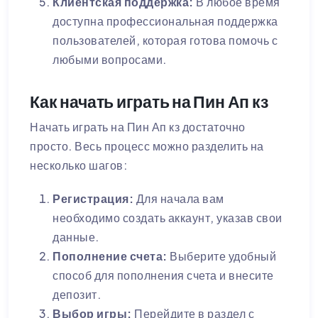
Клиентская поддержка:
В любое время
доступна профессиональная поддержка
пользователей, которая готова помочь с
любыми вопросами.
Как начать играть на Пин Ап кз
Начать играть на Пин Ап кз достаточно
просто. Весь процесс можно разделить на
несколько шагов:
Регистрация:
Для начала вам
необходимо создать аккаунт, указав свои
данные.
Пополнение счета:
Выберите удобный
способ для пополнения счета и внесите
депозит.
Выбор игры:
Перейдите в раздел с