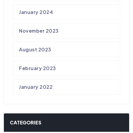
January 2024
November 2023
August 2023
February 2023
January 2022
CATEGORIES