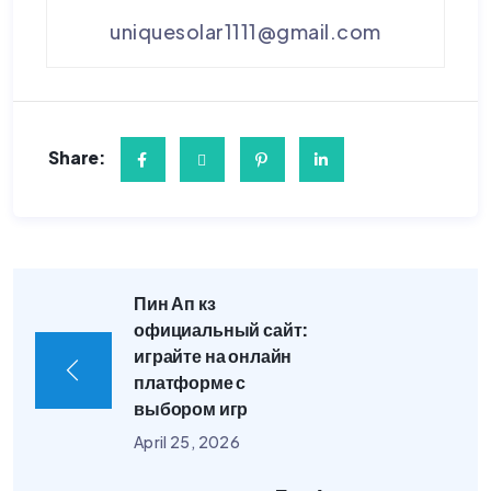
uniquesolar1111@gmail.com
Share:
Пин Ап кз
официальный сайт:
играйте на онлайн
платформе с
выбором игр
April 25, 2026