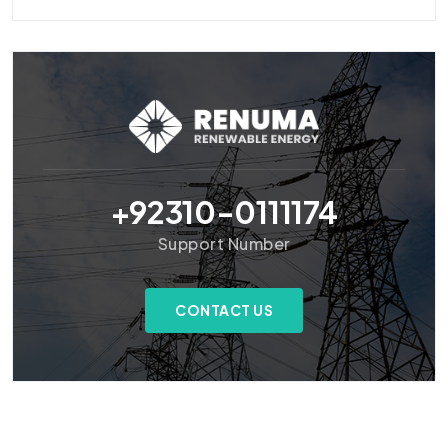
+92310-0111174
Support Number
CONTACT US