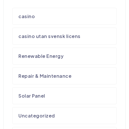
casino
casino utan svensk licens
Renewable Energy
Repair & Maintenance
Solar Panel
Uncategorized