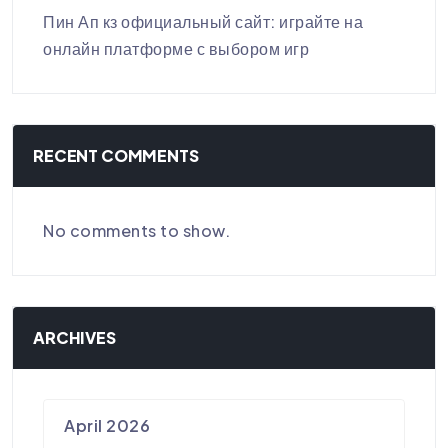
Пин Ап кз официальный сайт: играйте на
онлайн платформе с выбором игр
RECENT COMMENTS
No comments to show.
ARCHIVES
April 2026