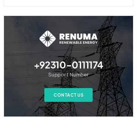
+92310-0111174
Support Number
CONTACT US