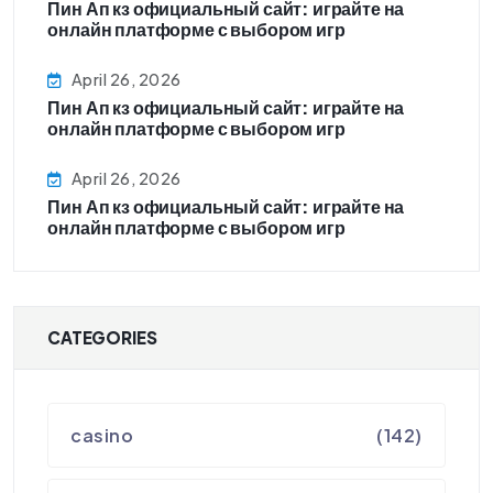
Пин Ап кз официальный сайт: играйте на
онлайн платформе с выбором игр
April 26, 2026
Пин Ап кз официальный сайт: играйте на
онлайн платформе с выбором игр
April 26, 2026
Пин Ап кз официальный сайт: играйте на
онлайн платформе с выбором игр
CATEGORIES
casino
(142)