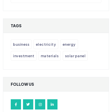
TAGS
business
electricity
energy
investment
materials
solar panel
FOLLOW US