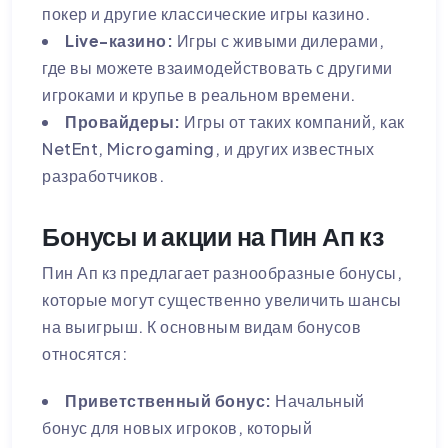
покер и другие классические игры казино.
Live-казино:
Игры с живыми дилерами,
где вы можете взаимодействовать с другими
игроками и крупье в реальном времени.
Провайдеры:
Игры от таких компаний, как
NetEnt, Microgaming, и других известных
разработчиков.
Бонусы и акции на Пин Ап кз
Пин Ап кз предлагает разнообразные бонусы,
которые могут существенно увеличить шансы
на выигрыш. К основным видам бонусов
относятся:
Приветственный бонус:
Начальный
бонус для новых игроков, который