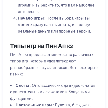
играми и выберите то, что вам наиболее
интересно.
Начало игры:
После выбора игры вы
можете сразу начать играть, используя
реальные деньги или пробные версии.
Типы игр на Пин Ап кз
Пин Ап кз предлагает множество различных
типов игр, которые удовлетворяют
разнообразные вкусы игроков. Вот некоторые
из них:
Слоты:
От классических до видео-слотов
с увлекательными сюжетами и бонусными
функциями.
Настольные игры:
Рулетка, блэкджек,