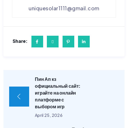
uniquesolar1111@gmail.com
Share:
Пин Ап кз
официальный сайт:
играйте на онлайн
платформе с
выбором игр
April 25, 2026