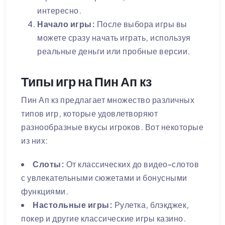
интересно.
Начало игры:
После выбора игры вы
можете сразу начать играть, используя
реальные деньги или пробные версии.
Типы игр на Пин Ап кз
Пин Ап кз предлагает множество различных
типов игр, которые удовлетворяют
разнообразные вкусы игроков. Вот некоторые
из них:
Слоты:
От классических до видео-слотов
с увлекательными сюжетами и бонусными
функциями.
Настольные игры:
Рулетка, блэкджек,
покер и другие классические игры казино.