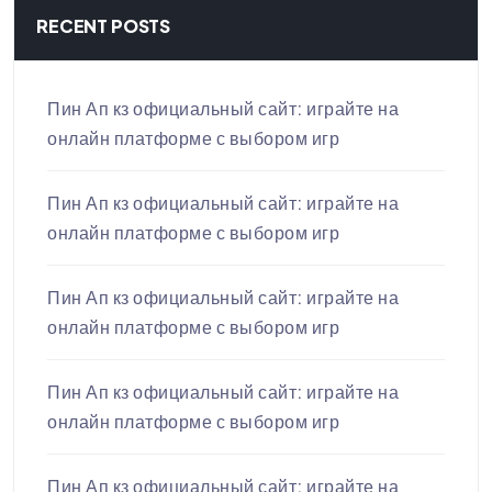
RECENT POSTS
Пин Ап кз официальный сайт: играйте на
онлайн платформе с выбором игр
Пин Ап кз официальный сайт: играйте на
онлайн платформе с выбором игр
Пин Ап кз официальный сайт: играйте на
онлайн платформе с выбором игр
Пин Ап кз официальный сайт: играйте на
онлайн платформе с выбором игр
Пин Ап кз официальный сайт: играйте на