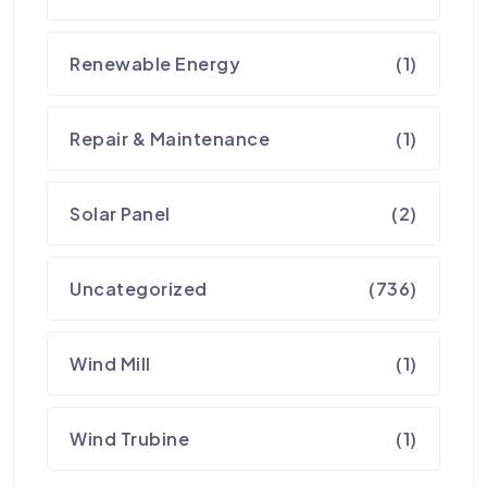
Renewable Energy
(1)
Repair & Maintenance
(1)
Solar Panel
(2)
Uncategorized
(736)
Wind Mill
(1)
Wind Trubine
(1)