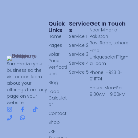
Quick
Service
Get In Touch
Links
S
Near Minar e
Home
Service 1
Pakistan
Ravi Road, Lahore.
Pages
Service 2
Email:
Solar
Service 3
uniquesolar1111gm
Panel
Service 4
ail.com
Summarize your
Verificati
business so the
Service 5
Phone: +92310-
ons
visitor can learn
0111174
Blog
about your
Hours: Mon-Sat
offerings from any
Load
9:00AM - 9:00PM
page on your
Calculat
website.
or
Contact
Shop
ERP
Subscript