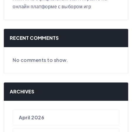
онлайн платформе с выбором игр
RECENT COMMENTS
No comments to show.
ARCHIVES
April 2026