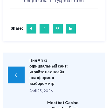
uniquesolar1111@gmail.com
Share:
Пин Ап кз
официальный сайт:
играйте на онлайн
платформе с
выбором игр
April 25, 2026
Mostbet Casino