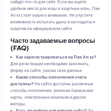
найдет что-то для себя. Если вы ищете
удобное место для игры в азартные игры, Пин
Ап кз стоит вашего внимания. Не упустите
возможность испытать удачу и насладиться
азартом на официальном сайте.
Часто задаваемые вопросы
(FAQ)
Как зарегистрироваться на Пин Ап кз?
Для регистрации необходимо заполнить
форму на сайте, указав свои данные.
Какие способы пополнения счета
доступны?
На сайте доступны различные
способы пополнения, включая банковские
карты, электронные кошельки и другие
методы.
Есть ли мобильная версия сайта?
Да,