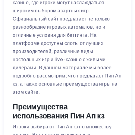
казино, где игроки могут наслаждаться
широким выбором азартных игр.
Официальный сайт предлагает не только
разнообразие игровых автоматов, но и
отличные условия для беттинга. На
платформе доступны слоты от лучших
производителей, различные виды
настольных игр и live-казино с живыми
дилерами. В данном материале мы более
подробно рассмотрим, что предлагает Пин Ап
кз, а также основные преимущества игры на
этом сайте.
Преимущества
использования Пин Ап кз
Игроки выбирают Пин Ап кз по множеству
причин. Вот несколько ключевых