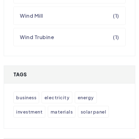
Wind Mill
(1)
Wind Trubine
(1)
TAGS
business
electricity
energy
investment
materials
solar panel