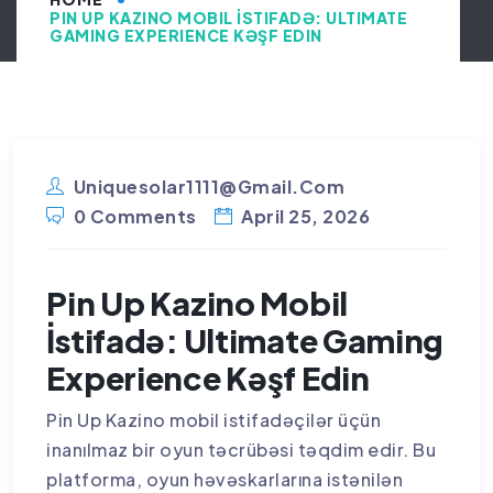
PIN UP KAZINO MOBIL İSTIFADƏ: ULTIMATE
GAMING EXPERIENCE KƏŞF EDIN
Uniquesolar1111@gmail.com
0 Comments
April 25, 2026
Pin Up Kazino Mobil
İstifadə: Ultimate Gaming
Experience Kəşf Edin
Pin Up Kazino mobil istifadəçilər üçün
inanılmaz bir oyun təcrübəsi təqdim edir. Bu
platforma, oyun həvəskarlarına istənilən