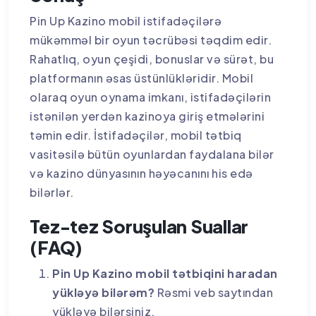
Pin Up Kazino mobil istifadəçilərə
mükəmməl bir oyun təcrübəsi təqdim edir.
Rahatlıq, oyun çeşidi, bonuslar və sürət, bu
platformanın əsas üstünlükləridir. Mobil
olaraq oyun oynama imkanı, istifadəçilərin
istənilən yerdən kazinoya giriş etmələrini
təmin edir. İstifadəçilər, mobil tətbiq
vasitəsilə bütün oyunlardan faydalana bilər
və kazino dünyasının həyəcanını his edə
bilərlər.
Tez-tez Soruşulan Suallar
(FAQ)
Pin Up Kazino mobil tətbiqini haradan
yükləyə bilərəm?
Rəsmi veb saytından
yükləyə bilərsiniz.