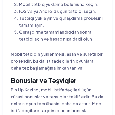
Mobil tətbiq yükləmə bölümünə keçin.
IOS və ya Android üçün tətbiqi seçin.
Tətbiqi yükləyin və quraşdırma prosesini
tamamlayın.
Quraşdırma tamamlandıqdan sonra
tətbiqi açın və hesabınıza daxil olun.
Mobil tətbiqin yüklənməsi, asan və sürətli bir
prosesdir, bu da istifadəçilərin oyunlara
daha tez başlamağına imkan tanıyır.
Bonuslar və Təşviqlər
Pin Up Kazino, mobil istifadəçiləri üçün
xüsusi bonuslar və təşviqlər təklif edir. Bu da
onların oyun təcrübəsini daha da artırır. Mobil
istifadəçilərə təqdim olunan bonuslar