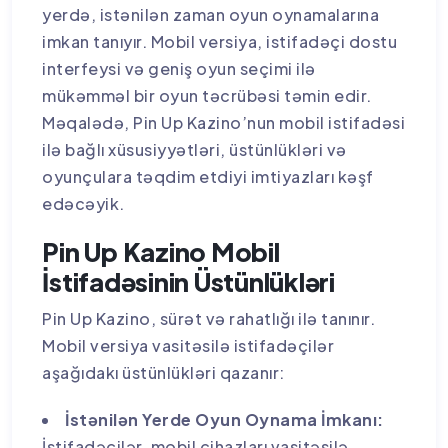
yerdə, istənilən zaman oyun oynamalarına
imkan tanıyır. Mobil versiya, istifadəçi dostu
interfeysi və geniş oyun seçimi ilə
mükəmməl bir oyun təcrübəsi təmin edir.
Məqalədə, Pin Up Kazino’nun mobil istifadəsi
ilə bağlı xüsusiyyətləri, üstünlükləri və
oyunçulara təqdim etdiyi imtiyazları kəşf
edəcəyik.
Pin Up Kazino Mobil
İstifadəsinin Üstünlükləri
Pin Up Kazino, sürət və rahatlığı ilə tanınır.
Mobil versiya vasitəsilə istifadəçilər
aşağıdakı üstünlükləri qazanır:
İstənilən Yerde Oyun Oynama İmkanı:
İstifadəçilər, mobil cihazları vasitəsilə