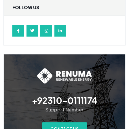
FOLLOW US
+92310-0111174
Support Number
CONTACT US