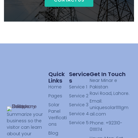
Quick
Service
Get In Touch
Links
S
Near Minar e
Home
Service 1
Pakistan
Ravi Road, Lahore.
Pages
Service 2
Email:
Solar
Service 3
uniquesolar1111gm
Panel
Service 4
ail.com
Summarize your
Verificati
business so the
Service 5
Phone: +92310-
ons
visitor can learn
0111174
Blog
about your