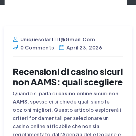
Uniquesolar1111@gmail.com
0 Comments
April 23, 2026
Recensioni di casino sicuri
non AAMS: quali scegliere
Quando si parla di
casino online sicuri non
AAMS
, spesso ci si chiede quali siano le
opzioni migliori. Questo articolo esplorerà i
criteri fondamentali per selezionare un
casino online affidabile che non sia
regolamentato dall’Agenzia delle Dogane e