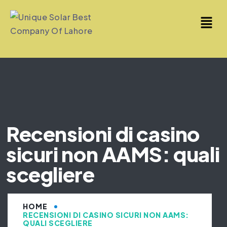
Recensioni di casino
sicuri non AAMS: quali
scegliere
HOME
RECENSIONI DI CASINO SICURI NON AAMS:
QUALI SCEGLIERE