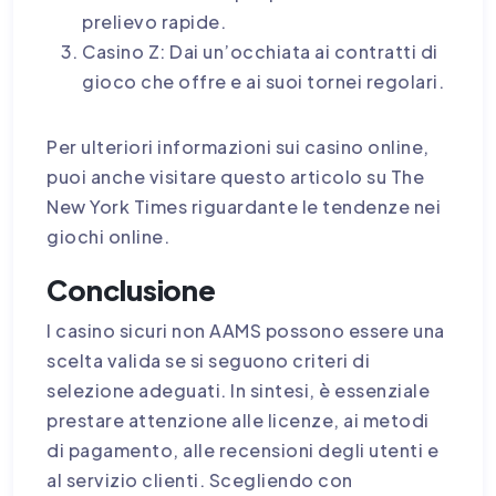
prelievo rapide.
Casino Z: Dai un’occhiata ai contratti di
gioco che offre e ai suoi tornei regolari.
Per ulteriori informazioni sui casino online,
puoi anche visitare questo articolo su
The
New York Times
riguardante le tendenze nei
giochi online.
Conclusione
I casino sicuri non AAMS possono essere una
scelta valida se si seguono criteri di
selezione adeguati. In sintesi, è essenziale
prestare attenzione alle licenze, ai metodi
di pagamento, alle recensioni degli utenti e
al servizio clienti. Scegliendo con