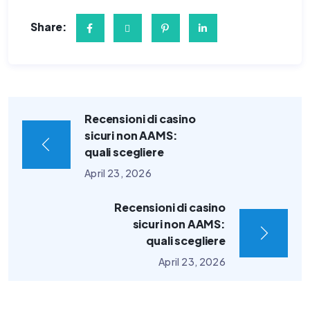
Share:
Recensioni di casino
sicuri non AAMS:
quali scegliere
April 23, 2026
Recensioni di casino
sicuri non AAMS:
quali scegliere
April 23, 2026