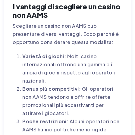
I vantaggi di scegliere un casino
non AAMS
Scegliere un casino non AAMS può
presentare diversi vantaggi. Ecco perché è
opportuno considerare questa modalità:
Varietà di giochi:
Molti casino
internazionali offrono una gamma più
ampia di giochi rispetto agli operatori
nazionali.
Bonus più competitivi:
Gli operatori
non AAMS tendono a offrire offerte
promozionali più accattivanti per
attirare i giocatori.
Poche restrizioni:
Alcuni operatori non
AAMS hanno politiche meno rigide