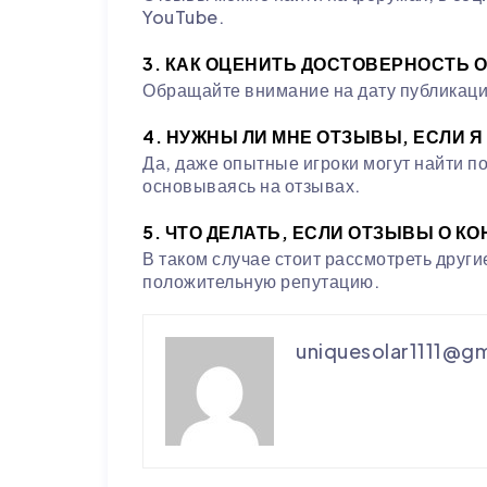
YouTube.
3. КАК ОЦЕНИТЬ ДОСТОВЕРНОСТЬ 
Обращайте внимание на дату публикации
4. НУЖНЫ ЛИ МНЕ ОТЗЫВЫ, ЕСЛИ 
Да, даже опытные игроки могут найти 
основываясь на отзывах.
5. ЧТО ДЕЛАТЬ, ЕСЛИ ОТЗЫВЫ О К
В таком случае стоит рассмотреть друг
положительную репутацию.
uniquesolar1111@g