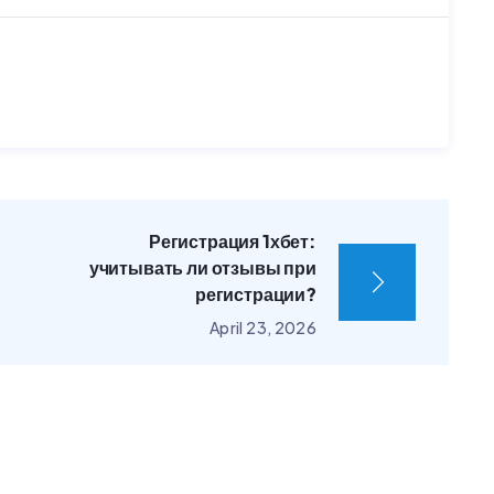
Регистрация 1хбет:
учитывать ли отзывы при
регистрации?
April 23, 2026