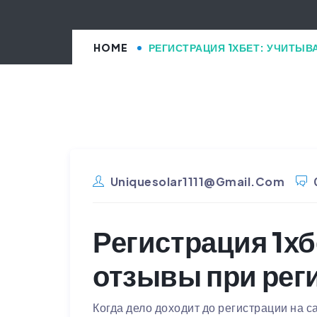
HOME
РЕГИСТРАЦИЯ 1ХБЕТ: УЧИТЫВ
Uniquesolar1111@gmail.com
Регистрация 1хб
отзывы при рег
Когда дело доходит до регистрации на с