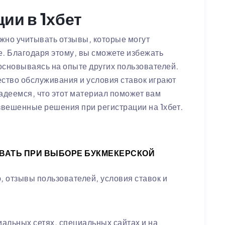
ии в 1хбет
жно учитывать отзывы, которые могут
. Благодаря этому, вы сможете избежать
основываясь на опыте других пользователей.
ество обслуживания и условия ставок играют
адеемся, что этот материал поможет вам
звешенные решения при регистрации на 1хбет.
ЫВАТЬ ПРИ ВЫБОРЕ БУКМЕКЕРСКОЙ
 отзывы пользователей, условия ставок и
альных сетях, специальных сайтах и на