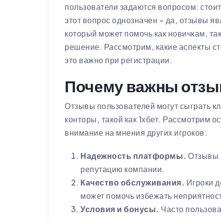
пользователи задаются вопросом: стоит
этот вопрос однозначен – да, отзывы 
который может помочь как новичкам, та
решение. Рассмотрим, какие аспекты ст
это важно при регистрации.
Почему важны отзы
Отзывы пользователей могут сыграть к
конторы, такой как 1хбет. Рассмотрим 
внимание на мнения других игроков:
Надежность платформы.
Отзывы м
репутацию компании.
Качество обслуживания.
Игроки д
может помочь избежать неприятнос
Условия и бонусы.
Часто пользова