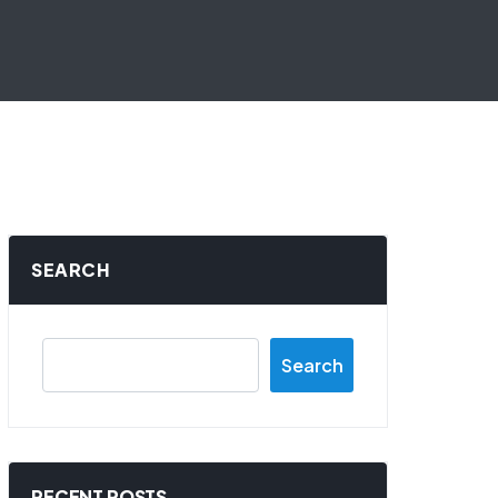
SEARCH
Search
RECENT POSTS