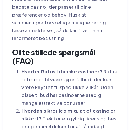
bedste casino, der passer til dine
præferencer og behov. Husk at
sammenligne forskellige muligheder og
læse anmeldelser, så du kan træffe en
informeret beslutning.
Ofte stillede spørgsmål
(FAQ)
Hvad er Rufus i danske casinoer?
Rufus
refererer til visse typer tilbud, der kan
være knyttet til specifikke vilkår. Uden
disse tilbud har casinoerne stadig
mange attraktive bonusser.
Hvordan sikrer jeg mig, at et casino er
sikkert?
Tjek for en gyldig licens og læs
brugeranmeldelser for at få indsigt i