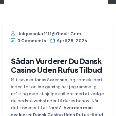
Uniquesolar1111@gmail.com
0 Comments
April 25, 2026
Sådan Vurderer Du Dansk
Casino Uden Rufus Tilbud
Mit navn er Jonas Sørensen, og som ekspert
inden for online gaming har jeg rummelig
erfaring med at hjulpe spillere med at vælge
de bedste websteder til deres behov. Når
det kommer til at forstå,
hvordan man
evaluerer Dansk Casino Uden Rufus tilbud
,