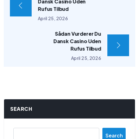
Dansk Casino Uden
Rufus Tilbud
April 25, 2026
Sådan Vurderer Du
Dansk Casino Uden
Rufus Tilbud
April 25, 2026
SEARCH
Search