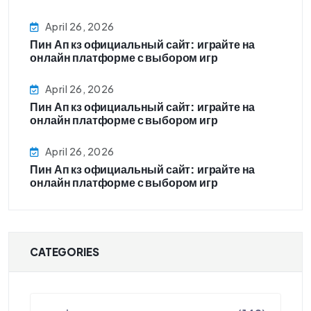
April 26, 2026
Пин Ап кз официальный сайт: играйте на
онлайн платформе с выбором игр
April 26, 2026
Пин Ап кз официальный сайт: играйте на
онлайн платформе с выбором игр
April 26, 2026
Пин Ап кз официальный сайт: играйте на
онлайн платформе с выбором игр
CATEGORIES