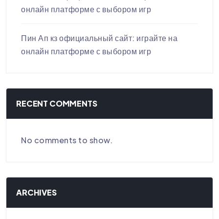
онлайн платформе с выбором игр
Пин Ап кз официальный сайт: играйте на
онлайн платформе с выбором игр
RECENT COMMENTS
No comments to show.
ARCHIVES