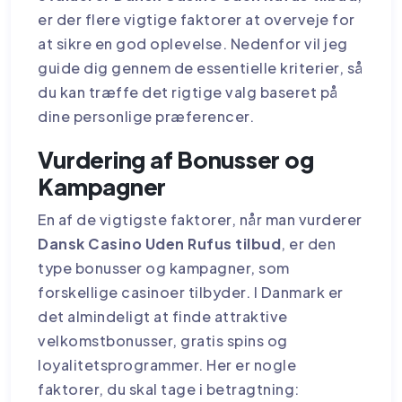
er der flere vigtige faktorer at overveje for
at sikre en god oplevelse. Nedenfor vil jeg
guide dig gennem de essentielle kriterier, så
du kan træffe det rigtige valg baseret på
dine personlige præferencer.
Vurdering af Bonusser og
Kampagner
En af de vigtigste faktorer, når man vurderer
Dansk Casino Uden Rufus tilbud
, er den
type bonusser og kampagner, som
forskellige casinoer tilbyder. I Danmark er
det almindeligt at finde attraktive
velkomstbonusser, gratis spins og
loyalitetsprogrammer. Her er nogle
faktorer, du skal tage i betragtning: