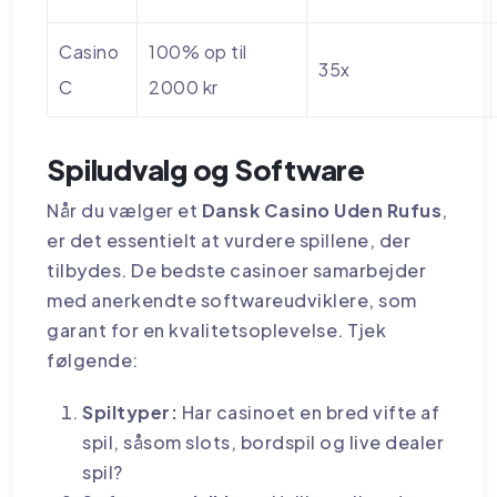
Casino
100% op til
35x
C
2000 kr
Spiludvalg og Software
Når du vælger et
Dansk Casino Uden Rufus
,
er det essentielt at vurdere spillene, der
tilbydes. De bedste casinoer samarbejder
med anerkendte softwareudviklere, som
garant for en kvalitetsoplevelse. Tjek
følgende:
Spiltyper:
Har casinoet en bred vifte af
spil, såsom slots, bordspil og live dealer
spil?