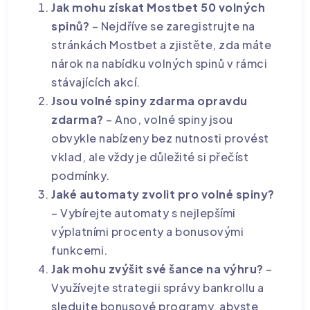
Jak mohu získat Mostbet 50 volných
spinů?
– Nejdříve se zaregistrujte na
stránkách Mostbet a zjistěte, zda máte
nárok na nabídku volných spinů v rámci
stávajících akcí.
Jsou volné spiny zdarma opravdu
zdarma?
– Ano, volné spiny jsou
obvykle nabízeny bez nutnosti provést
vklad, ale vždy je důležité si přečíst
podmínky.
Jaké automaty zvolit pro volné spiny?
– Vybírejte automaty s nejlepšími
výplatními procenty a bonusovými
funkcemi.
Jak mohu zvýšit své šance na výhru?
–
Využívejte strategii správy bankrollu a
sledujte bonusové programy, abyste