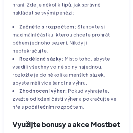
hraní. Zde je několik tipů, jak správně
nakládat se svými penězi:
Začněte s rozpočtem:
Stanovte si
maximální částku, kterou chcete prohrát
během jednoho sezení. Nikdy ji
nepřekračujte.
Rozdělené sázky:
Místo toho, abyste
vsadili všechny volné spiny najednou,
rozložte je do několika menších sázek,
abyste měli více šancí na výhru.
Zhodnocení výher:
Pokud vyhrajete,
zvažte odložení části výher a pokračujte ve
hře s počátečním rozpočtem.
Využijte bonusy a akce Mostbet