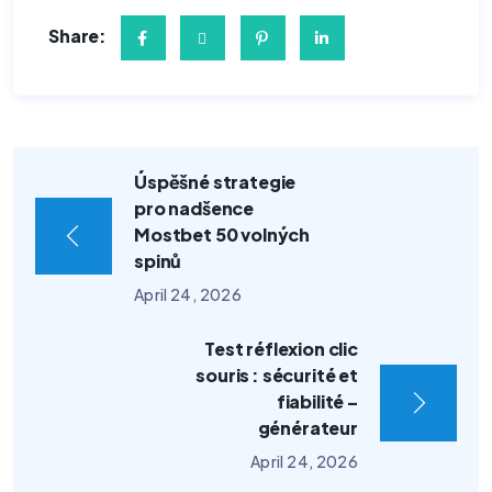
Share:
Úspěšné strategie
pro nadšence
Mostbet 50 volných
spinů
April 24, 2026
Test réflexion clic
souris : sécurité et
fiabilité –
générateur
April 24, 2026