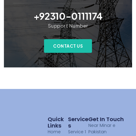
+92310-0111174
Support Number
CONTACT US
Quick
Service
Get In Touch
Links
S
Near Minar e
Home
Service 1
Pakistan