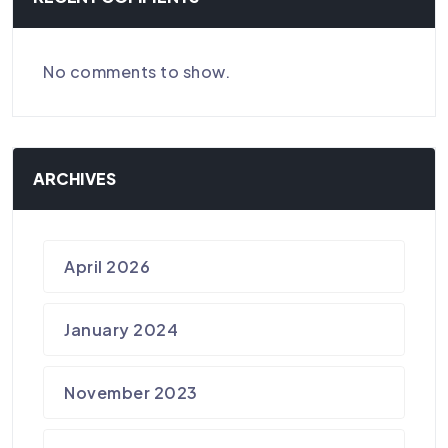
No comments to show.
ARCHIVES
April 2026
January 2024
November 2023