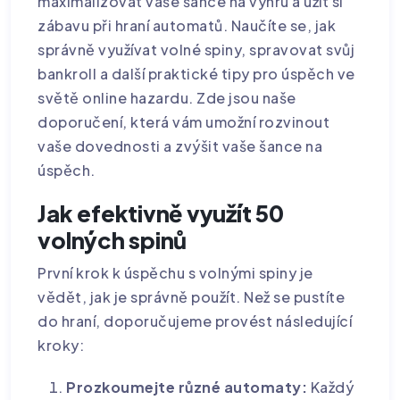
maximalizovat vaše šance na výhru a užít si
zábavu při hraní automatů. Naučíte se, jak
správně využívat volné spiny, spravovat svůj
bankroll a další praktické tipy pro úspěch ve
světě online hazardu. Zde jsou naše
doporučení, která vám umožní rozvinout
vaše dovednosti a zvýšit vaše šance na
úspěch.
Jak efektivně využít 50
volných spinů
První krok k úspěchu s volnými spiny je
vědět, jak je správně použít. Než se pustíte
do hraní, doporučujeme provést následující
kroky:
Prozkoumejte různé automaty:
Každý