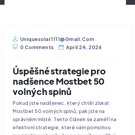
Uniquesolar1111@gmail.com
0 Comments
April 24, 2026
Úspěšné strategie pro
nadšence Mostbet 50
volných spinů
Pokud jste nadšenec, který chtěl získat
Mostbet 50 volných spinů, pak jste na
správném místě. Tento článek se zaměří na
efektivní strategie, které vám pomohou