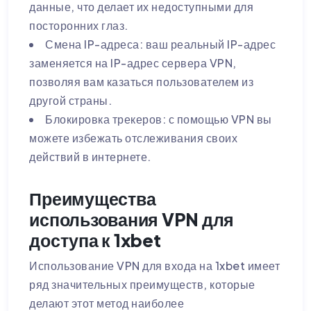
данные, что делает их недоступными для
посторонних глаз.
Смена IP-адреса: ваш реальный IP-адрес
заменяется на IP-адрес сервера VPN,
позволяя вам казаться пользователем из
другой страны.
Блокировка трекеров: с помощью VPN вы
можете избежать отслеживания своих
действий в интернете.
Преимущества
использования VPN для
доступа к 1xbet
Использование VPN для входа на 1xbet имеет
ряд значительных преимуществ, которые
делают этот метод наиболее