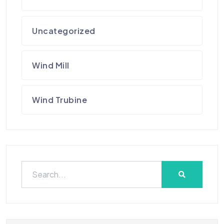
Uncategorized
Wind Mill
Wind Trubine