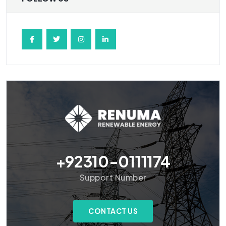
+92310-0111174
Support Number
CONTACT US