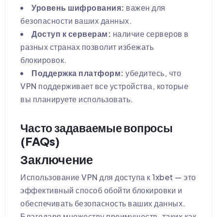
Уровень шифрования:
важен для
безопасности ваших данных.
Доступ к серверам:
наличие серверов в
разных странах позволит избежать
блокировок.
Поддержка платформ:
убедитесь, что
VPN поддерживает все устройства, которые
вы планируете использовать.
Часто задаваемые вопросы
(FAQs)
Заключение
Использование VPN для доступа к 1xbet — это
эффективный способ обойти блокировки и
обеспечивать безопасность ваших данных.
Благодаря множеству преимуществ, таких как