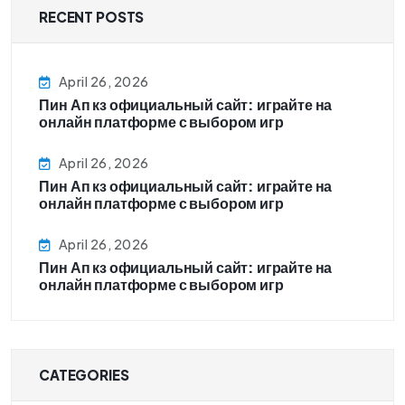
RECENT POSTS
April 26, 2026
Пин Ап кз официальный сайт: играйте на
онлайн платформе с выбором игр
April 26, 2026
Пин Ап кз официальный сайт: играйте на
онлайн платформе с выбором игр
April 26, 2026
Пин Ап кз официальный сайт: играйте на
онлайн платформе с выбором игр
CATEGORIES