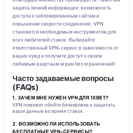
защита личной информации, возможность
доступа к заблокированным сайтам и
повышение скорости соединения, VPN
становится необходимым инструментом для
всех любителей ставок. Выбирайте
ответственный VPN-сервис в зависимости от
ваших нужд и получите доступ к своим
любимым азартным играм без ограничений!
Часто задаваемые вопросы
(FAQs)
1. ЗАЧЕМ МНЕ НУЖЕН VPN ДЛЯ 1XBET?
VPN поможет обойти блокировки и защитить
ваши данные во время ставок.
2. ВОЗМОЖНО ЛИ ИСПОЛЬЗОВАТЬ
БЕСПЛАТНЫЕ VPN-СЕРВИСЫ?