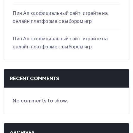
Пин Ап кз официальный сайт: играйте на
онлайн платформе с выбором игр
Пин Ап кз официальный сайт: играйте на
онлайн платформе с выбором игр
RECENT COMMENTS
No comments to show.
ARCHIVES