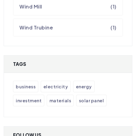
Wind Mill
(1)
Wind Trubine
(1)
TAGS
business
electricity
energy
investment
materials
solar panel
FOLLOW US