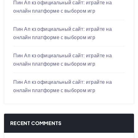
Пин Ап кз официальный сайт: играйте на
онлайн платформе с выбором игр
Пин Ап кз официальный сайт: играйте на
онлайн платформе с выбором игр
Пин Ап кз официальный сайт: играйте на
онлайн платформе с выбором игр
Пин Ап кз официальный сайт: играйте на
онлайн платформе с выбором игр
RECENT COMMENTS