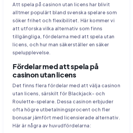
Att spela på casinon utan licens har blivit
alltmer populärt bland svenska spelare som
söker frihet och flexibilitet. Här kommer vi
att utforska vilka alternativ som finns
tillgängliga, fördelarna med att spela utan
licens, och hur man säkerställer en säker
spelupplevelse.
Fördelar med att spela på
casinon utan licens
Det finns flera fördelar med att välja casinon
utan licens, särskilt för Blackjack- och
Roulette-spelare. Dessa casinon erbjuder
ofta högre utbetalningsprocent och fler
bonusar jämfört med licensierade alternativ.
Här är några av huvudfördelarna: