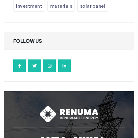
investment
materials
solar panel
FOLLOW US