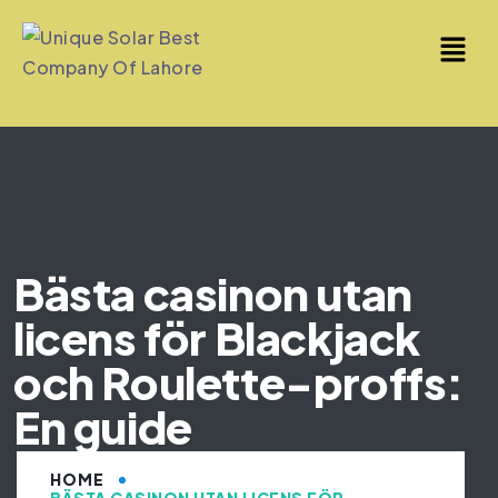
Bästa casinon utan
licens för Blackjack
och Roulette-proffs:
En guide
HOME