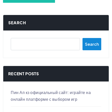
SEARCH
Search
RECENT POSTS
Пин Ап кз официальный сайт: играйте на
онлайн платформе с выбором игр