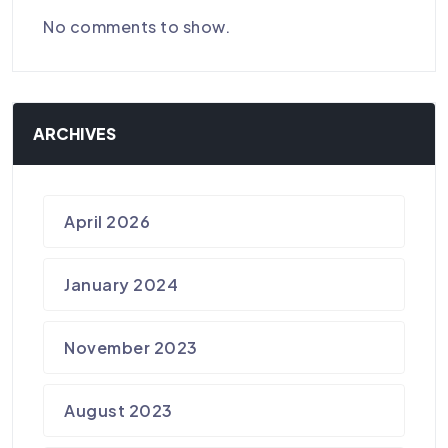
No comments to show.
ARCHIVES
April 2026
January 2024
November 2023
August 2023