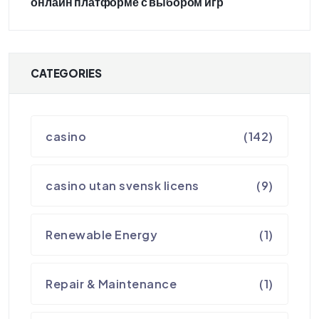
онлайн платформе с выбором игр
CATEGORIES
casino
(142)
casino utan svensk licens
(9)
Renewable Energy
(1)
Repair & Maintenance
(1)