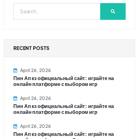
RECENT POSTS
April 26, 2026
Пин Ап кз официальный сайт: играйте на
онлайн платформе с выбором игр
April 26, 2026
Пин Ап кз официальный сайт: играйте на
онлайн платформе с выбором игр
April 26, 2026
Пин Ап кз официальный сайт: играйте на