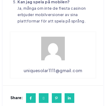
Kan jag spela på mobilen?
Ja, många om inte de flesta casinon
erbjuder mobilversioner av sina
plattformar för att spela på språng.
uniquesolar1111@gmail.com
Share: