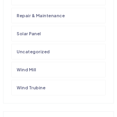
Repair & Maintenance
Solar Panel
Uncategorized
Wind Mill
Wind Trubine