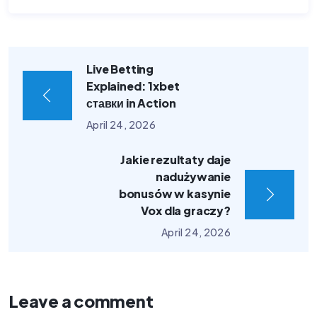
Live Betting
Explained: 1xbet
ставки in Action
April 24, 2026
Jakie rezultaty daje
nadużywanie
bonusów w kasynie
Vox dla graczy?
April 24, 2026
Leave a comment