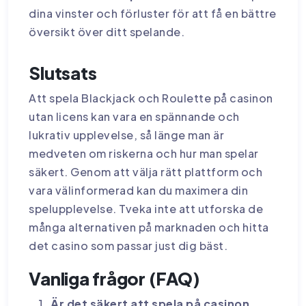
dina vinster och förluster för att få en bättre
översikt över ditt spelande.
Slutsats
Att spela Blackjack och Roulette på casinon
utan licens kan vara en spännande och
lukrativ upplevelse, så länge man är
medveten om riskerna och hur man spelar
säkert. Genom att välja rätt plattform och
vara välinformerad kan du maximera din
spelupplevelse. Tveka inte att utforska de
många alternativen på marknaden och hitta
det casino som passar just dig bäst.
Vanliga frågor (FAQ)
Är det säkert att spela på casinon