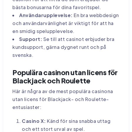
bästa bonusarna för dina favoritspel.
Användarupplevelse:
En bra webbdesign
och användarvänlighet är viktigt för att ha
en smidig spelupplevelse.
Support:
Se till att casinot erbjuder bra
kundsupport, gärna dygnet runt och på
svenska.
Populära casinon utan licens för
Blackjack och Roulette
Här är några av de mest populära casinona
utan licens för Blackjack- och Roulette-
entusiaster:
Casino X:
Känd för sina snabba uttag
och ett stort urval av spel.