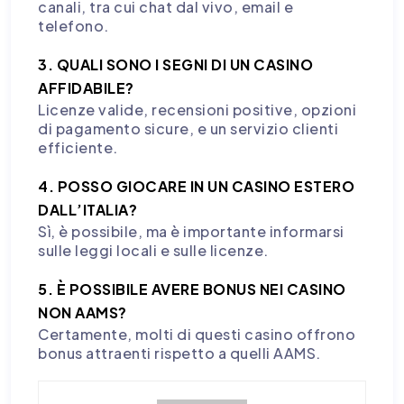
canali, tra cui chat dal vivo, email e
telefono.
3. QUALI SONO I SEGNI DI UN CASINO
AFFIDABILE?
Licenze valide, recensioni positive, opzioni
di pagamento sicure, e un servizio clienti
efficiente.
4. POSSO GIOCARE IN UN CASINO ESTERO
DALL’ITALIA?
Sì, è possibile, ma è importante informarsi
sulle leggi locali e sulle licenze.
5. È POSSIBILE AVERE BONUS NEI CASINO
NON AAMS?
Certamente, molti di questi casino offrono
bonus attraenti rispetto a quelli AAMS.