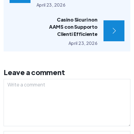
April 23, 2026
Casino Sicuri non
AAMS con Supporto
Clienti Efficiente
April 23, 2026
Leave a comment