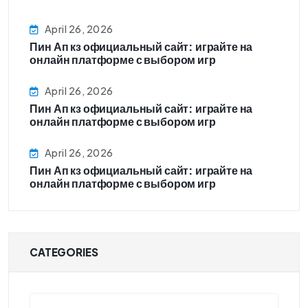
April 26, 2026
Пин Ап кз официальный сайт: играйте на
онлайн платформе с выбором игр
April 26, 2026
Пин Ап кз официальный сайт: играйте на
онлайн платформе с выбором игр
April 26, 2026
Пин Ап кз официальный сайт: играйте на
онлайн платформе с выбором игр
CATEGORIES