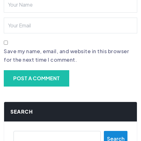
Save my name, email, and website in this browser
for the next time I comment.
SEARCH
Search