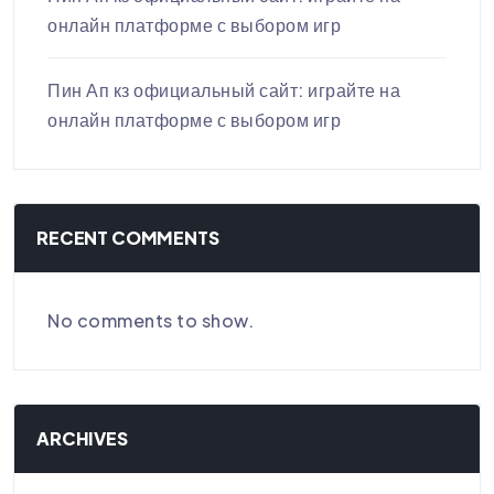
онлайн платформе с выбором игр
Пин Ап кз официальный сайт: играйте на
онлайн платформе с выбором игр
RECENT COMMENTS
No comments to show.
ARCHIVES