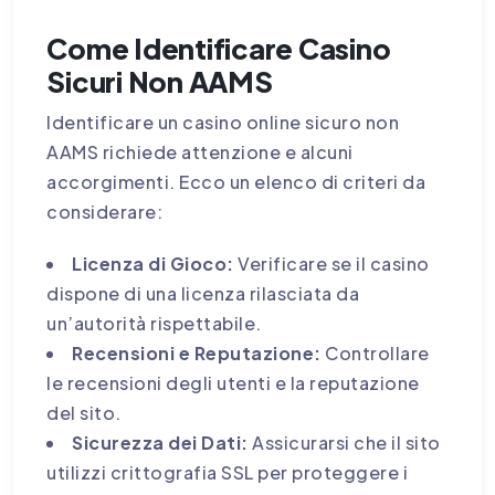
Come Identificare Casino
Sicuri Non AAMS
Identificare un casino online sicuro non
AAMS richiede attenzione e alcuni
accorgimenti. Ecco un elenco di criteri da
considerare:
Licenza di Gioco:
Verificare se il casino
dispone di una licenza rilasciata da
un’autorità rispettabile.
Recensioni e Reputazione:
Controllare
le recensioni degli utenti e la reputazione
del sito.
Sicurezza dei Dati:
Assicurarsi che il sito
utilizzi crittografia SSL per proteggere i