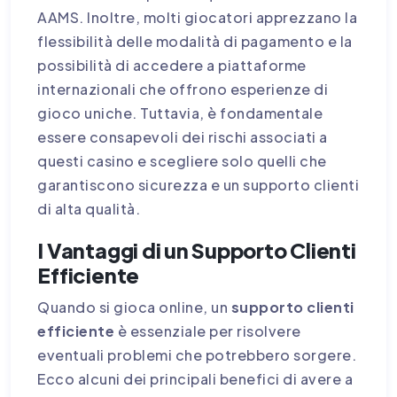
AAMS. Inoltre, molti giocatori apprezzano la
flessibilità delle modalità di pagamento e la
possibilità di accedere a piattaforme
internazionali che offrono esperienze di
gioco uniche. Tuttavia, è fondamentale
essere consapevoli dei rischi associati a
questi casino e scegliere solo quelli che
garantiscono sicurezza e un supporto clienti
di alta qualità.
I Vantaggi di un Supporto Clienti
Efficiente
Quando si gioca online, un
supporto clienti
efficiente
è essenziale per risolvere
eventuali problemi che potrebbero sorgere.
Ecco alcuni dei principali benefici di avere a