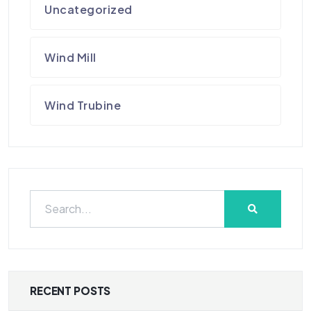
Uncategorized
Wind Mill
Wind Trubine
RECENT POSTS