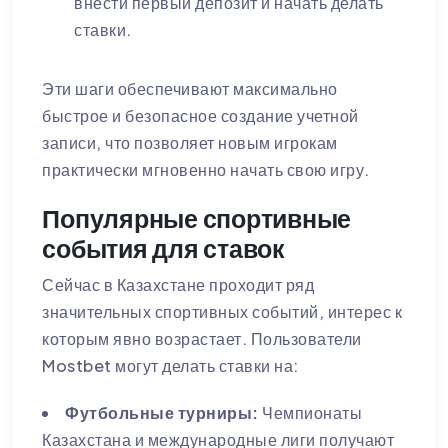
внести первый депозит и начать делать
ставки.
Эти шаги обеспечивают максимально
быстрое и безопасное создание учетной
записи, что позволяет новым игрокам
практически мгновенно начать свою игру.
Популярные спортивные
события для ставок
Сейчас в Казахстане проходит ряд
значительных спортивных событий, интерес к
которым явно возрастает. Пользователи
Mostbet могут делать ставки на:
Футбольные турниры:
Чемпионаты
Казахстана и международные лиги получают