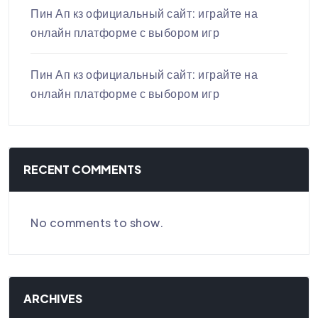
Пин Ап кз официальный сайт: играйте на
онлайн платформе с выбором игр
Пин Ап кз официальный сайт: играйте на
онлайн платформе с выбором игр
RECENT COMMENTS
No comments to show.
ARCHIVES