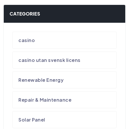
CATEGORIES
casino
casino utan svensk licens
Renewable Energy
Repair & Maintenance
Solar Panel