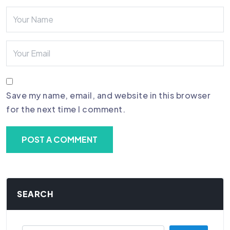
Save my name, email, and website in this browser
for the next time I comment.
SEARCH