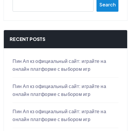
Search
RECENT POSTS
Пин Ап кз официальный сайт: играйте на
онлайн платформе с выбором игр
Пин Ап кз официальный сайт: играйте на
онлайн платформе с выбором игр
Пин Ап кз официальный сайт: играйте на
онлайн платформе с выбором игр