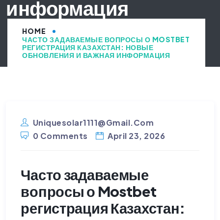
информация
HOME
ЧАСТО ЗАДАВАЕМЫЕ ВОПРОСЫ О MOSTBET
РЕГИСТРАЦИЯ КАЗАХСТАН: НОВЫЕ
ОБНОВЛЕНИЯ И ВАЖНАЯ ИНФОРМАЦИЯ
Uniquesolar1111@gmail.com
0 Comments
April 23, 2026
Часто задаваемые
вопросы о Mostbet
регистрация Казахстан: