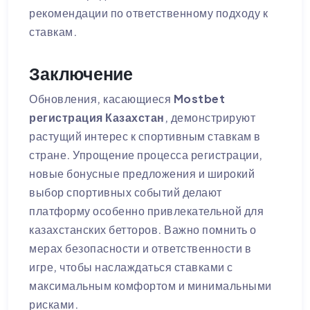
рекомендации по ответственному подходу к
ставкам.
Заключение
Обновления, касающиеся
Mostbet
регистрация Казахстан
, демонстрируют
растущий интерес к спортивным ставкам в
стране. Упрощение процесса регистрации,
новые бонусные предложения и широкий
выбор спортивных событий делают
платформу особенно привлекательной для
казахстанских бетторов. Важно помнить о
мерах безопасности и ответственности в
игре, чтобы наслаждаться ставками с
максимальным комфортом и минимальными
рисками.