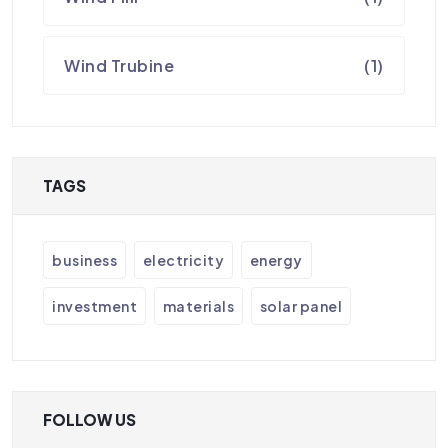
Wind Trubine
(1)
TAGS
business
electricity
energy
investment
materials
solar panel
FOLLOW US