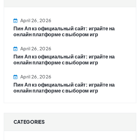
April 26, 2026
Пин Ап кз официальный сайт: играйте на
онлайн платформе с выбором игр
April 26, 2026
Пин Ап кз официальный сайт: играйте на
онлайн платформе с выбором игр
April 26, 2026
Пин Ап кз официальный сайт: играйте на
онлайн платформе с выбором игр
CATEGORIES