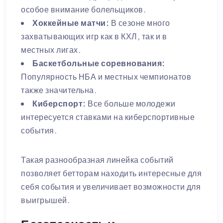
особое внимание болельщиков.
Хоккейные матчи:
В сезоне много
захватывающих игр как в КХЛ, так и в
местных лигах.
Баскетбольные соревнования:
Популярность НБА и местных чемпионатов
также значительна.
Киберспорт:
Все больше молодежи
интересуется ставками на киберспортивные
события.
Такая разнообразная линейка событий
позволяет бетторам находить интересные для
себя события и увеличивает возможности для
выигрышей.