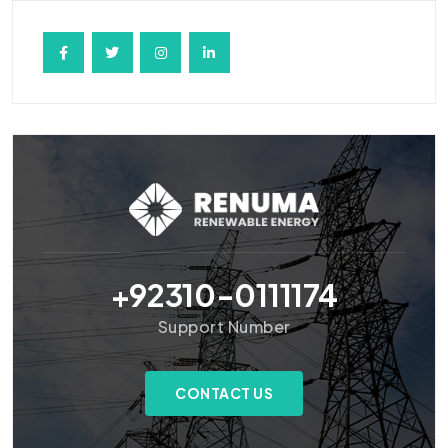
+92310-0111174
Support Number
CONTACT US