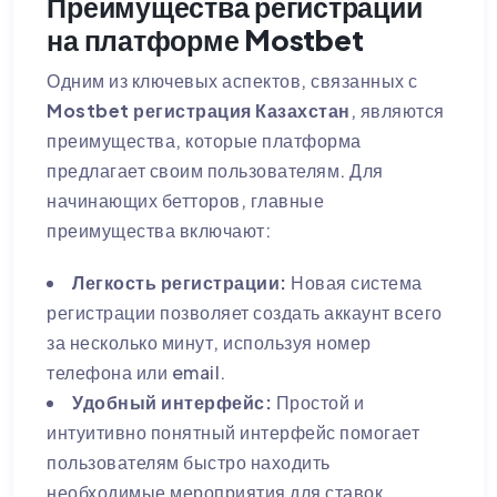
Преимущества регистрации
на платформе Mostbet
Одним из ключевых аспектов, связанных с
Mostbet регистрация Казахстан
, являются
преимущества, которые платформа
предлагает своим пользователям. Для
начинающих бетторов, главные
преимущества включают:
Легкость регистрации:
Новая система
регистрации позволяет создать аккаунт всего
за несколько минут, используя номер
телефона или email.
Удобный интерфейс:
Простой и
интуитивно понятный интерфейс помогает
пользователям быстро находить
необходимые мероприятия для ставок.