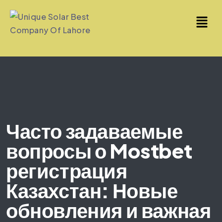
Часто задаваемые
вопросы о Mostbet
регистрация
Казахстан: Новые
обновления и важная