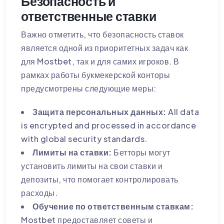
Безопасность и
ответственные ставки
Важно отметить, что безопасность ставок
является одной из приоритетных задач как
для Mostbet, так и для самих игроков. В
рамках работы букмекерской конторы
предусмотрены следующие меры:
Защита персональных данных:
All data
is encrypted and processed in accordance
with global security standards.
Лимиты на ставки:
Бетторы могут
установить лимиты на свои ставки и
депозиты, что помогает контролировать
расходы.
Обучение по ответственным ставкам:
Mostbet предоставляет советы и