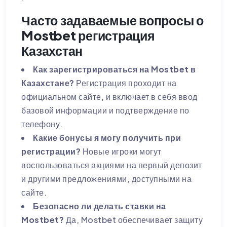
Часто задаваемые вопросы о
Mostbet регистрация
Казахстан
Как зарегистрироваться на Mostbet в
Казахстане?
Регистрация проходит на
официальном сайте, и включает в себя ввод
базовой информации и подтверждение по
телефону.
Какие бонусы я могу получить при
регистрации?
Новые игроки могут
воспользоваться акциями на первый депозит
и другими предложениями, доступными на
сайте.
Безопасно ли делать ставки на
Mostbet?
Да, Mostbet обеспечивает защиту