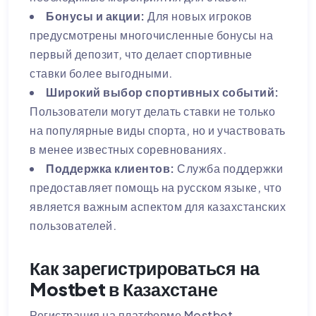
Бонусы и акции:
Для новых игроков
предусмотрены многочисленные бонусы на
первый депозит, что делает спортивные
ставки более выгодными.
Широкий выбор спортивных событий:
Пользователи могут делать ставки не только
на популярные виды спорта, но и участвовать
в менее известных соревнованиях.
Поддержка клиентов:
Служба поддержки
предоставляет помощь на русском языке, что
является важным аспектом для казахстанских
пользователей.
Как зарегистрироваться на
Mostbet в Казахстане
Регистрация на платформе Mostbet