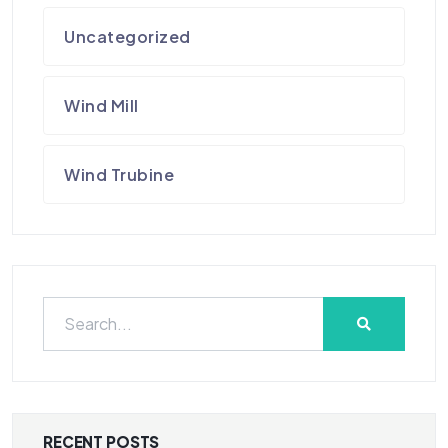
Uncategorized
Wind Mill
Wind Trubine
RECENT POSTS