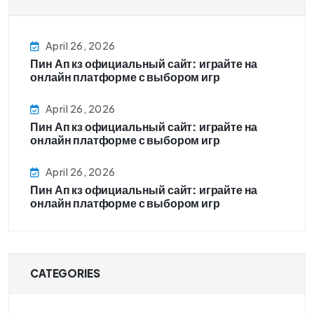
April 26, 2026
Пин Ап кз официальный сайт: играйте на
онлайн платформе с выбором игр
April 26, 2026
Пин Ап кз официальный сайт: играйте на
онлайн платформе с выбором игр
April 26, 2026
Пин Ап кз официальный сайт: играйте на
онлайн платформе с выбором игр
CATEGORIES