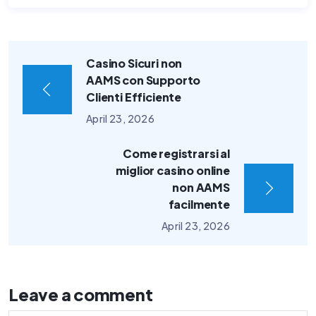
Casino Sicuri non
AAMS con Supporto
Clienti Efficiente
April 23, 2026
Come registrarsi al
miglior casino online
non AAMS
facilmente
April 23, 2026
Leave a comment