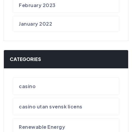
February 2023
January 2022
CATEGORIES
casino
casino utan svensk licens
Renewable Energy