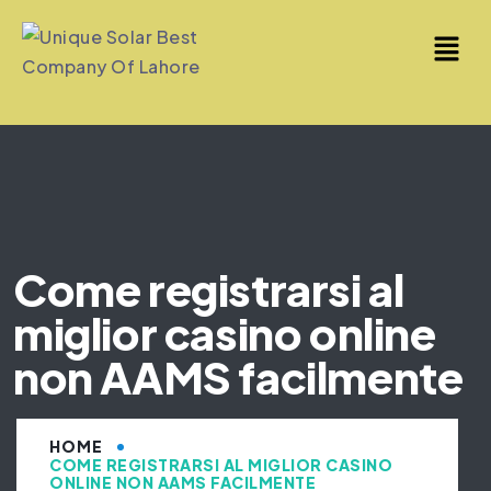
Come registrarsi al
miglior casino online
non AAMS facilmente
HOME
COME REGISTRARSI AL MIGLIOR CASINO
ONLINE NON AAMS FACILMENTE