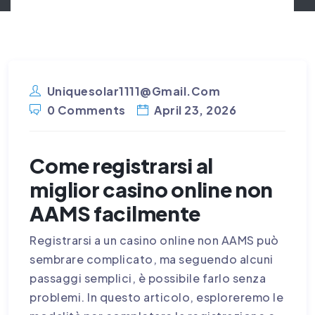
Uniquesolar1111@gmail.com
0 Comments
April 23, 2026
Come registrarsi al
miglior casino online non
AAMS facilmente
Registrarsi a un casino online non AAMS può
sembrare complicato, ma seguendo alcuni
passaggi semplici, è possibile farlo senza
problemi. In questo articolo, esploreremo le