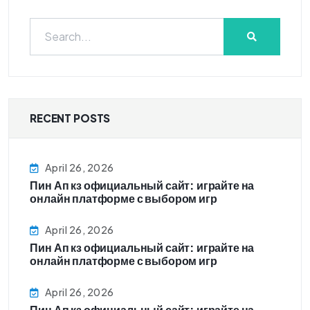
RECENT POSTS
April 26, 2026
Пин Ап кз официальный сайт: играйте на
онлайн платформе с выбором игр
April 26, 2026
Пин Ап кз официальный сайт: играйте на
онлайн платформе с выбором игр
April 26, 2026
Пин Ап кз официальный сайт: играйте на