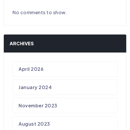
No comments to show.
ARCHIVES
April 2026
January 2024
November 2023
August 2023