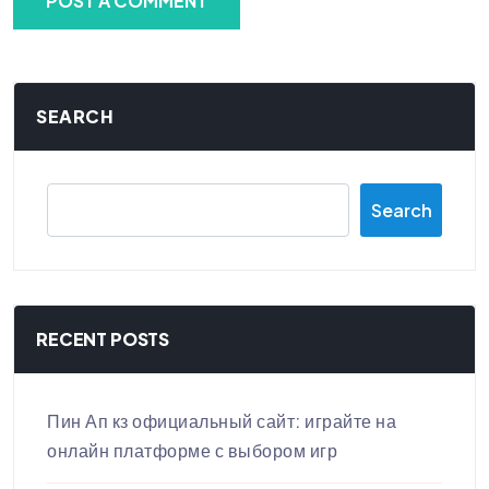
SEARCH
Search
RECENT POSTS
Пин Ап кз официальный сайт: играйте на
онлайн платформе с выбором игр