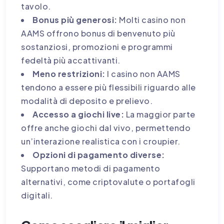
tavolo.
Bonus più generosi:
Molti casino non
AAMS offrono bonus di benvenuto più
sostanziosi, promozioni e programmi
fedeltà più accattivanti.
Meno restrizioni:
I casino non AAMS
tendono a essere più flessibili riguardo alle
modalità di deposito e prelievo.
Accesso a giochi live:
La maggior parte
offre anche giochi dal vivo, permettendo
un’interazione realistica con i croupier.
Opzioni di pagamento diverse:
Supportano metodi di pagamento
alternativi, come criptovalute o portafogli
digitali.