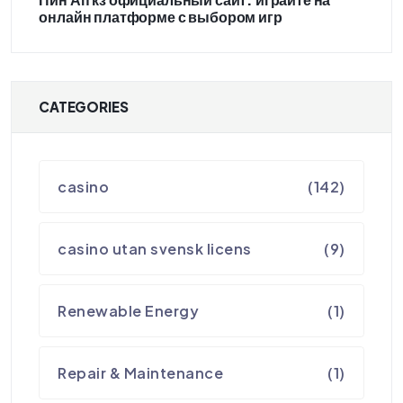
онлайн платформе с выбором игр
CATEGORIES
casino
(142)
casino utan svensk licens
(9)
Renewable Energy
(1)
Repair & Maintenance
(1)