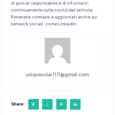
di giocar responsabile e di informarvi
continuamente sulle novità del settore.
Rimanete connessi e aggiornati anche sui
network sociali, come
LinkedIn
.
uniquesolar1111@gmail.com
Share: