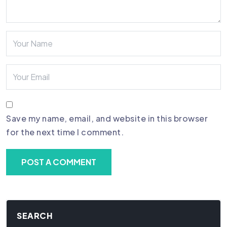
Save my name, email, and website in this browser
for the next time I comment.
SEARCH