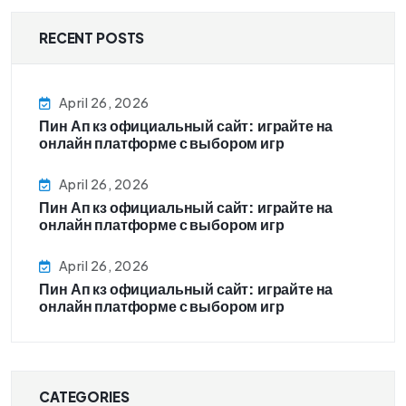
RECENT POSTS
April 26, 2026
Пин Ап кз официальный сайт: играйте на
онлайн платформе с выбором игр
April 26, 2026
Пин Ап кз официальный сайт: играйте на
онлайн платформе с выбором игр
April 26, 2026
Пин Ап кз официальный сайт: играйте на
онлайн платформе с выбором игр
CATEGORIES