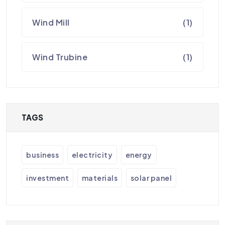
Wind Mill
(1)
Wind Trubine
(1)
TAGS
business
electricity
energy
investment
materials
solar panel