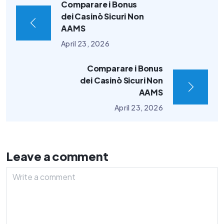
Comparare i Bonus
dei Casinò Sicuri Non
AAMS
April 23, 2026
Comparare i Bonus
dei Casinò Sicuri Non
AAMS
April 23, 2026
Leave a comment