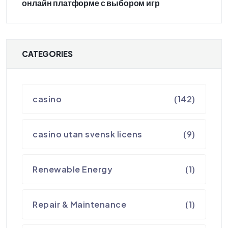
онлайн платформе с выбором игр
CATEGORIES
casino
(142)
casino utan svensk licens
(9)
Renewable Energy
(1)
Repair & Maintenance
(1)