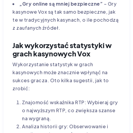
„Gry online są mniej bezpieczne”
– Gry
kasynowe Vox są tak samo bezpieczne, jak
te w tradycyjnych kasynach, o ile pochodzą
z zaufanych źródeł.
Jak wykorzystać statystyki w
grach kasynowych Vox
Wykorzystanie statystyk w grach
kasynowych może znacznie wpłynąć na
sukces gracza. Oto kilka sugestii, jak to
zrobić:
Znajomość wskaźnika RTP: Wybieraj gry
o najwyższym RTP, co zwiększa szanse
na wygraną.
Analiza historii gry: Obserwowanie i