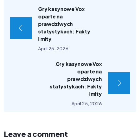
Gry kasynowe Vox
oparte na
prawdziwych
statystykach: Fakty
i mity
April 25, 2026
Gry kasynowe Vox
oparte na
prawdziwych
statystykach: Fakty
i mity
April 25, 2026
Leave a comment