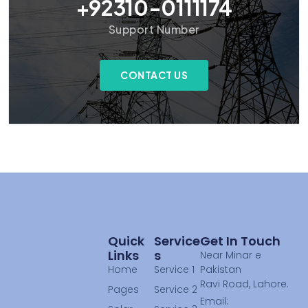
+92310-0111174
Support Number
CONTACT US
Quick
Service
Get In Touch
Links
S
Near Minar e
Home
Service 1
Pakistan
Ravi Road, Lahore.
Pages
Service 2
Email: