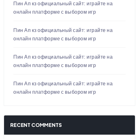
Пин Ап кз официальный сайт: играйте на
онлайн платформе с выбором игр
Пин Ап кз официальный сайт: играйте на
онлайн платформе с выбором игр
Пин Ап кз официальный сайт: играйте на
онлайн платформе с выбором игр
Пин Ап кз официальный сайт: играйте на
онлайн платформе с выбором игр
RECENT COMMENTS