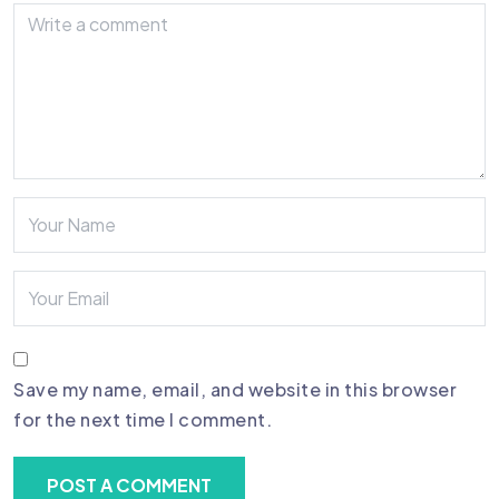
Save my name, email, and website in this browser
for the next time I comment.