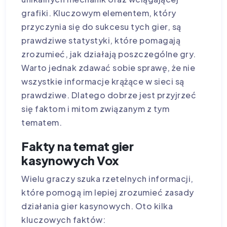
grafiki. Kluczowym elementem, który
przyczynia się do sukcesu tych gier, są
prawdziwe statystyki, które pomagają
zrozumieć, jak działają poszczególne gry.
Warto jednak zdawać sobie sprawę, że nie
wszystkie informacje krążące w sieci są
prawdziwe. Dlatego dobrze jest przyjrzeć
się faktom i mitom związanym z tym
tematem.
Fakty na temat gier
kasynowych Vox
Wielu graczy szuka rzetelnych informacji,
które pomogą im lepiej zrozumieć zasady
działania gier kasynowych. Oto kilka
kluczowych faktów: