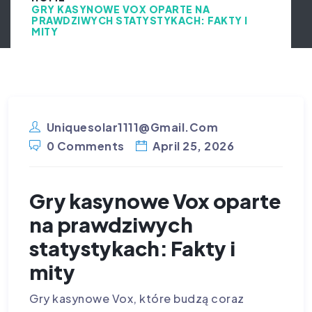
GRY KASYNOWE VOX OPARTE NA
PRAWDZIWYCH STATYSTYKACH: FAKTY I
MITY
Uniquesolar1111@gmail.com
0 Comments
April 25, 2026
Gry kasynowe Vox oparte
na prawdziwych
statystykach: Fakty i
mity
Gry kasynowe Vox, które budzą coraz