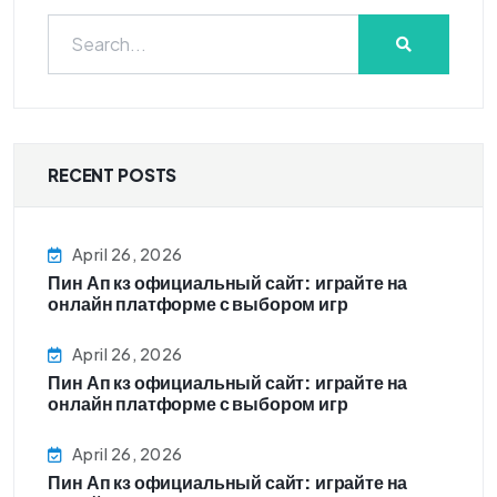
RECENT POSTS
April 26, 2026
Пин Ап кз официальный сайт: играйте на
онлайн платформе с выбором игр
April 26, 2026
Пин Ап кз официальный сайт: играйте на
онлайн платформе с выбором игр
April 26, 2026
Пин Ап кз официальный сайт: играйте на