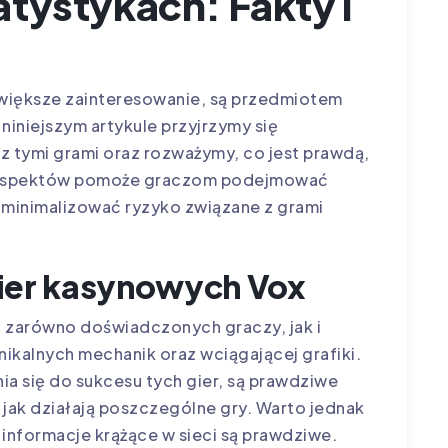
tystykach: Fakty i
większe zainteresowanie, są przedmiotem
 niniejszym artykule przyjrzymy się
 tymi grami oraz rozważymy, co jest prawdą,
ch aspektów pomoże graczom podejmować
minimalizować ryzyko związane z grami
ier kasynowych Vox
 zarówno doświadczonych graczy, jak i
nikalnych mechanik oraz wciągającej grafiki.
a się do sukcesu tych gier, są prawdziwe
 jak działają poszczególne gry. Warto jednak
 informacje krążące w sieci są prawdziwe.