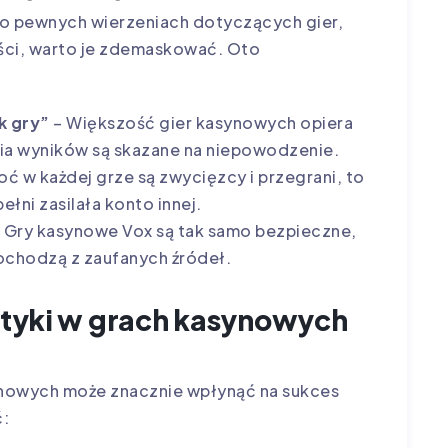
 o pewnych wierzeniach dotyczących gier,
ści, warto je zdemaskować. Oto
k gry”
– Większość gier kasynowych opiera
nia wyników są skazane na niepowodzenie.
ć w każdej grze są zwycięzcy i przegrani, to
ełni zasilała konto innej.
 Gry kasynowe Vox są tak samo bezpieczne,
pochodzą z zaufanych źródeł.
styki w grach kasynowych
ynowych może znacznie wpłynąć na sukces
ć: