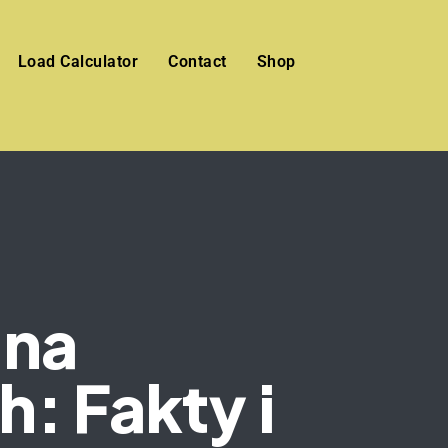
Load Calculator
Contact
Shop
 na
: Fakty i