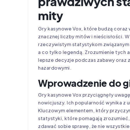
prawdziwych sta
mity
Gry kasynowe Vox, które budzą coraz 
znacznej liczby mitów i nieścisłości. W
rzeczywistym statystykom związanym z
a co tylko legendą. Zrozumienie ty
lepsze decyzje podczas zabawy oraz z
hazardowymi.
Wprowadzenie do g
Gry kasynowe Vox przyciągnęły uwagę
nowicjuszy. Ich popularność wynika z u
Kluczowym elementem, który przyczyni
statystyki, które pomagają zrozumieć,
zdawać sobie sprawę, że nie wszystkie