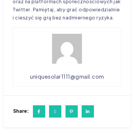
oraz na platformach społecznościowych jak
Twitter
. Pamiętaj, aby grać odpowiedzialnie
i cieszyć się grą bez nadmiernego ryzyka.
uniquesolar1111@gmail.com
Share: