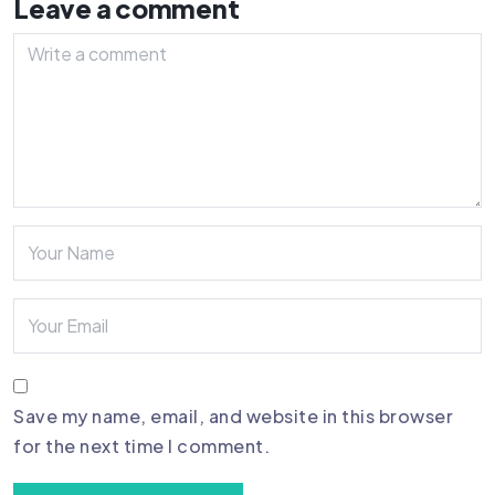
Leave a comment
Save my name, email, and website in this browser
for the next time I comment.