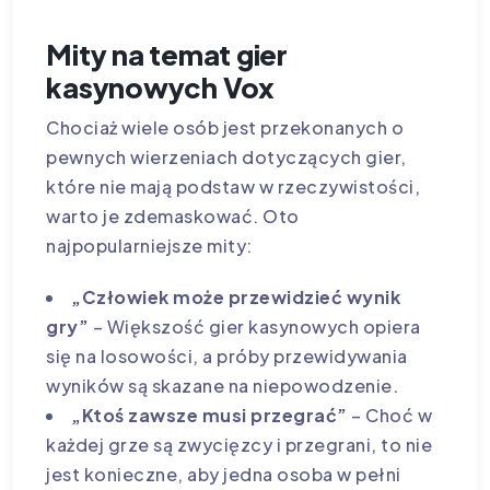
Mity na temat gier
kasynowych Vox
Chociaż wiele osób jest przekonanych o
pewnych wierzeniach dotyczących gier,
które nie mają podstaw w rzeczywistości,
warto je zdemaskować. Oto
najpopularniejsze mity:
„Człowiek może przewidzieć wynik
gry”
– Większość gier kasynowych opiera
się na losowości, a próby przewidywania
wyników są skazane na niepowodzenie.
„Ktoś zawsze musi przegrać”
– Choć w
każdej grze są zwycięzcy i przegrani, to nie
jest konieczne, aby jedna osoba w pełni