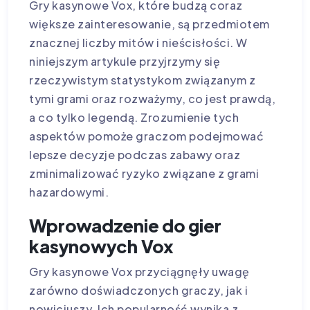
Gry kasynowe Vox, które budzą coraz
większe zainteresowanie, są przedmiotem
znacznej liczby mitów i nieścisłości. W
niniejszym artykule przyjrzymy się
rzeczywistym statystykom związanym z
tymi grami oraz rozważymy, co jest prawdą,
a co tylko legendą. Zrozumienie tych
aspektów pomoże graczom podejmować
lepsze decyzje podczas zabawy oraz
zminimalizować ryzyko związane z grami
hazardowymi.
Wprowadzenie do gier
kasynowych Vox
Gry kasynowe Vox przyciągnęły uwagę
zarówno doświadczonych graczy, jak i
nowicjuszy. Ich popularność wynika z