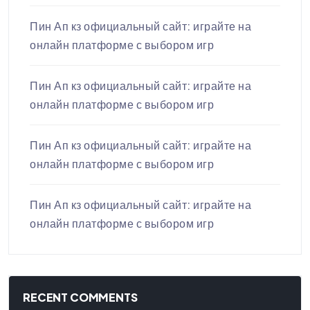
Пин Ап кз официальный сайт: играйте на
онлайн платформе с выбором игр
Пин Ап кз официальный сайт: играйте на
онлайн платформе с выбором игр
Пин Ап кз официальный сайт: играйте на
онлайн платформе с выбором игр
Пин Ап кз официальный сайт: играйте на
онлайн платформе с выбором игр
RECENT COMMENTS