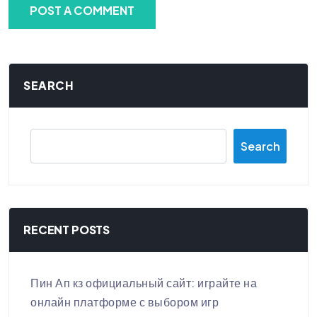
SEARCH
Search
RECENT POSTS
Пин Ап кз официальный сайт: играйте на
онлайн платформе с выбором игр