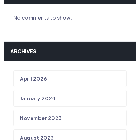
No comments to show.
ARCHIVES
April 2026
January 2024
November 2023
August 2023