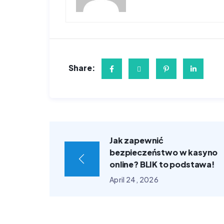
Share:
Jak zapewnić
bezpieczeństwo w kasyno
online? BLIK to podstawa!
April 24, 2026