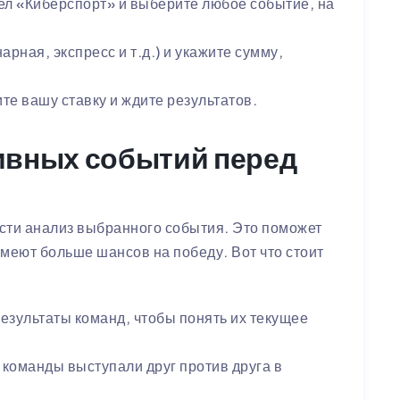
ел «Киберспорт» и выберите любое событие, на
рная, экспресс и т.д.) и укажите сумму,
те вашу ставку и ждите результатов.
ивных событий перед
ести анализ выбранного события. Это поможет
имеют больше шансов на победу. Вот что стоит
езультаты команд, чтобы понять их текущее
 команды выступали друг против друга в