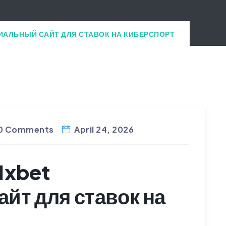
ИАЛЬНЫЙ САЙТ ДЛЯ СТАВОК НА КИБЕРСПОРТ
0 Comments
April 24, 2026
1xbet
йт для ставок на