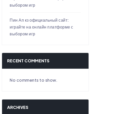
выбором игр
Пин Ап кз официальный сайт:
играйте на онлайн платформе с
выбором игр
RECENT COMMENTS
No comments to show.
ARCHIVES