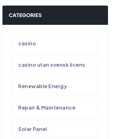
CATEGORIES
casino
casino utan svensk licens
Renewable Energy
Repair & Maintenance
Solar Panel