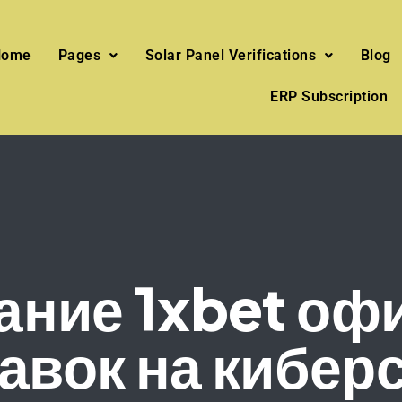
Home
Pages
Solar Panel Verifications
Blog
ERP Subscription
ание 1xbet о
тавок на кибер