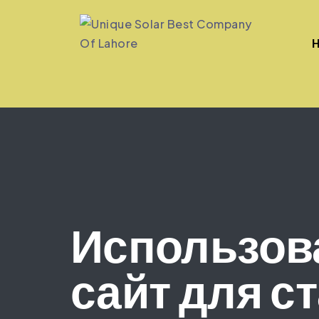
Использов
сайт для с