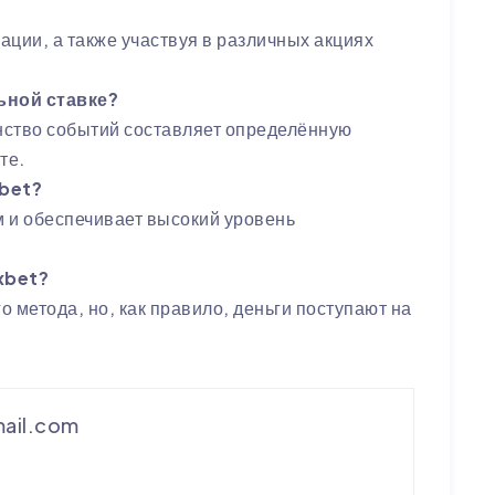
ации, а также участвуя в различных акциях
ьной ставке?
нство событий составляет определённую
те.
xbet?
 и обеспечивает высокий уровень
xbet?
 метода, но, как правило, деньги поступают на
mail.com