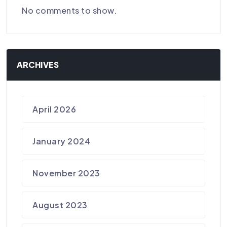
No comments to show.
ARCHIVES
April 2026
January 2024
November 2023
August 2023