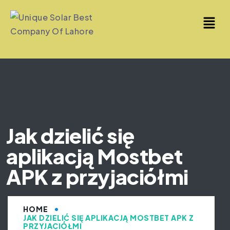
Jak dzielić się
aplikacją Mostbet
APK z przyjaciółmi
HOME
JAK DZIELIĆ SIĘ APLIKACJĄ MOSTBET APK Z
PRZYJACIÓŁMI