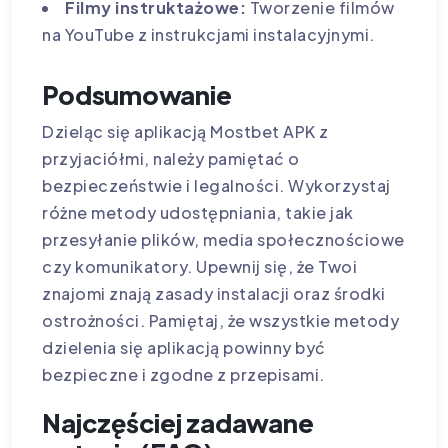
Filmy instruktażowe:
Tworzenie filmów
na YouTube z instrukcjami instalacyjnymi.
Podsumowanie
Dzieląc się aplikacją Mostbet APK z
przyjaciółmi, należy pamiętać o
bezpieczeństwie i legalności. Wykorzystaj
różne metody udostępniania, takie jak
przesyłanie plików, media społecznościowe
czy komunikatory. Upewnij się, że Twoi
znajomi znają zasady instalacji oraz środki
ostrożności. Pamiętaj, że wszystkie metody
dzielenia się aplikacją powinny być
bezpieczne i zgodne z przepisami.
Najczęściej zadawane