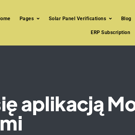
Home
Pages
Solar Panel Verifications
Blog
ERP Subscription
 się aplikacją 
łmi