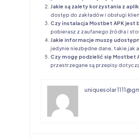
Jakie są zalety korzystania z apli
dostęp do zakładów i obsługi klie
Czy instalacja Mostbet APK jest
pobierasz z zaufanego źródła i st
Jakie informacje muszę udostępni
jedynie niezbędne dane, takie jak a
Czy mogę podzielić się Mostbet 
przestrzegane są przepisy dotyczą
uniquesolar1111@g