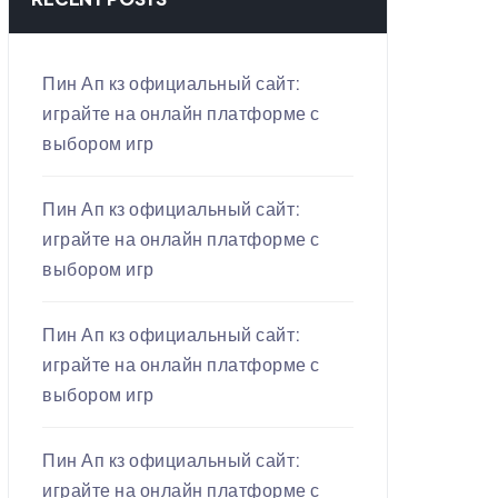
Пин Ап кз официальный сайт:
играйте на онлайн платформе с
выбором игр
Пин Ап кз официальный сайт:
играйте на онлайн платформе с
выбором игр
Пин Ап кз официальный сайт:
играйте на онлайн платформе с
выбором игр
Пин Ап кз официальный сайт:
играйте на онлайн платформе с