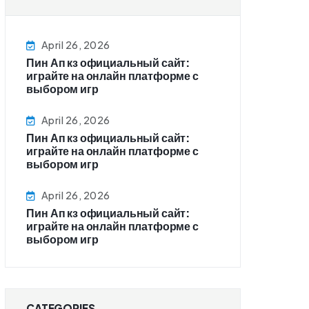
April 26, 2026
Пин Ап кз официальный сайт:
играйте на онлайн платформе с
выбором игр
April 26, 2026
Пин Ап кз официальный сайт:
играйте на онлайн платформе с
выбором игр
April 26, 2026
Пин Ап кз официальный сайт:
играйте на онлайн платформе с
выбором игр
CATEGORIES