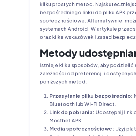
kilku prostych metod. Najskuteczniej
bezpośredniego linku do pliku APK prz
społecznościowe. Alternatywnie, możn
systemach Android. W artykule przedst
oraz kilka wskazówek i zasad bezpiec
Metody udostępnia
Istnieje kilka sposobów, aby podzielić 
zależności od preferencji i dostępnych
poniższych metod:
Przesyłanie pliku bezpośrednio:
M
Bluetooth lub Wi-Fi Direct.
Link do pobrania:
Udostępnij link 
Mostbet APK.
Media społecznościowe:
Użyj pla