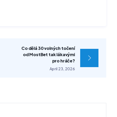
Co dělá 30 volných točení
od MostBet tak lákavými
pro hráče?
April 23, 2026