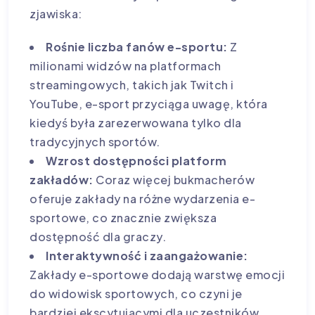
zjawiska:
Rośnie liczba fanów e-sportu:
Z
milionami widzów na platformach
streamingowych, takich jak Twitch i
YouTube, e-sport przyciąga uwagę, która
kiedyś była zarezerwowana tylko dla
tradycyjnych sportów.
Wzrost dostępności platform
zakładów:
Coraz więcej bukmacherów
oferuje zakłady na różne wydarzenia e-
sportowe, co znacznie zwiększa
dostępność dla graczy.
Interaktywność i zaangażowanie:
Zakłady e-sportowe dodają warstwę emocji
do widowisk sportowych, co czyni je
bardziej ekscytującymi dla uczestników.