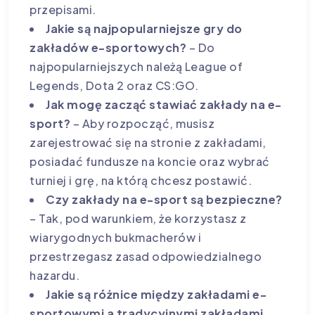
przepisami.
Jakie są najpopularniejsze gry do
zakładów e-sportowych?
– Do
najpopularniejszych należą League of
Legends, Dota 2 oraz CS:GO.
Jak mogę zacząć stawiać zakłady na e-
sport?
– Aby rozpocząć, musisz
zarejestrować się na stronie z zakładami,
posiadać fundusze na koncie oraz wybrać
turniej i grę, na którą chcesz postawić.
Czy zakłady na e-sport są bezpieczne?
– Tak, pod warunkiem, że korzystasz z
wiarygodnych bukmacherów i
przestrzegasz zasad odpowiedzialnego
hazardu.
Jakie są różnice między zakładami e-
sportowymi a tradycyjnymi zakładami