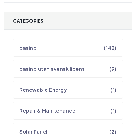
CATEGORIES
casino
(142)
casino utan svensk licens
(9)
Renewable Energy
(1)
Repair & Maintenance
(1)
Solar Panel
(2)