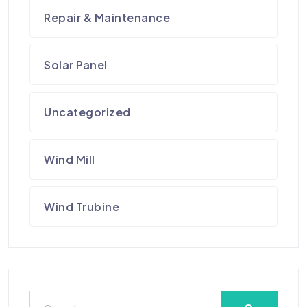
Repair & Maintenance
Solar Panel
Uncategorized
Wind Mill
Wind Trubine