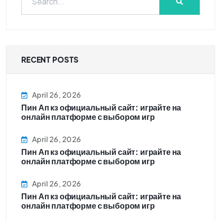
RECENT POSTS
April 26, 2026
Пин Ап кз официальный сайт: играйте на
онлайн платформе с выбором игр
April 26, 2026
Пин Ап кз официальный сайт: играйте на
онлайн платформе с выбором игр
April 26, 2026
Пин Ап кз официальный сайт: играйте на
онлайн платформе с выбором игр