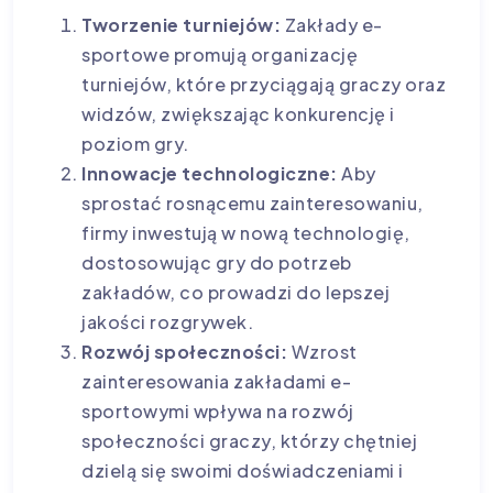
Tworzenie turniejów:
Zakłady e-
sportowe promują organizację
turniejów, które przyciągają graczy oraz
widzów, zwiększając konkurencję i
poziom gry.
Innowacje technologiczne:
Aby
sprostać rosnącemu zainteresowaniu,
firmy inwestują w nową technologię,
dostosowując gry do potrzeb
zakładów, co prowadzi do lepszej
jakości rozgrywek.
Rozwój społeczności:
Wzrost
zainteresowania zakładami e-
sportowymi wpływa na rozwój
społeczności graczy, którzy chętniej
dzielą się swoimi doświadczeniami i