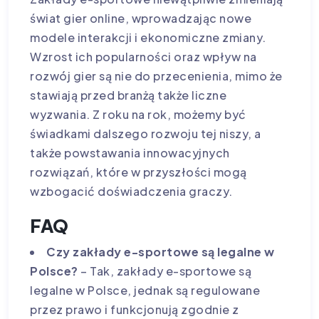
świat gier online, wprowadzając nowe
modele interakcji i ekonomiczne zmiany.
Wzrost ich popularności oraz wpływ na
rozwój gier są nie do przecenienia, mimo że
stawiają przed branżą także liczne
wyzwania. Z roku na rok, możemy być
świadkami dalszego rozwoju tej niszy, a
także powstawania innowacyjnych
rozwiązań, które w przyszłości mogą
wzbogacić doświadczenia graczy.
FAQ
Czy zakłady e-sportowe są legalne w
Polsce?
– Tak, zakłady e-sportowe są
legalne w Polsce, jednak są regulowane
przez prawo i funkcjonują zgodnie z