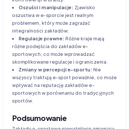
Oszuści i manipulacje:
Zjawisko
oszustwa w e-sporcie jest realnym
problemem, który może zagrażać
integralności zakładów.
Regulacje prawne:
Różne kraje mają
różne podejścia do zakładów e-
sportowych, co może wprowadzać
skomplikowane regulacje i ograniczenia.
Zmiany w percepcji e-sportu:
Nie
wszyscy traktują e-sport poważnie, co może
wpływać na reputację zakładów e-
sportowych w porównaniu do tradycyjnych
sportów.
Podsumowanie
Zakłady e-sportowe niewątpliwie zmieniają