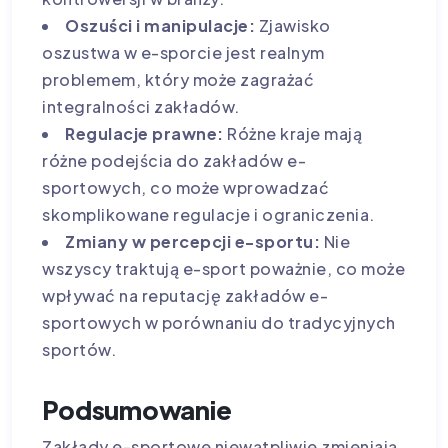
Oszuści i manipulacje:
Zjawisko
oszustwa w e-sporcie jest realnym
problemem, który może zagrażać
integralności zakładów.
Regulacje prawne:
Różne kraje mają
różne podejścia do zakładów e-
sportowych, co może wprowadzać
skomplikowane regulacje i ograniczenia.
Zmiany w percepcji e-sportu:
Nie
wszyscy traktują e-sport poważnie, co może
wpływać na reputację zakładów e-
sportowych w porównaniu do tradycyjnych
sportów.
Podsumowanie
Zakłady e-sportowe niewątpliwie zmieniają