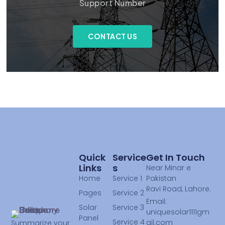
Support Number
CONTACT US
Quick
Service
Get In Touch
Links
S
Near Minar e
Home
Service 1
Pakistan
Ravi Road, Lahore.
Pages
Service 2
Email:
Solar
Service 3
uniquesolar1111gm
Panel
Service 4
ail.com
Summarize your