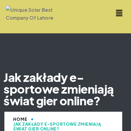
Jak zakłady e-
sportowe zmieniają
świat gier online?
HOME
JAK ZAKŁADY E-SPORTOWE ZMIENIAJĄ
ŚWIAT GIER ONLINE?