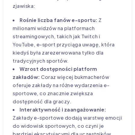
zjawiska:
Rośnie liczba fanów e-sportu:
Z
milionami widzów na platformach
streamingowych, takich jak Twitch i
YouTube, e-sport przyciąga uwagę, która
kiedyś była zarezerwowana tylko dla
tradycyjnych sportów.
Wzrost dostępności platform
zakładów:
Coraz więcej bukmacherów
oferuje zakłady na różne wydarzenia e-
sportowe, co znacznie zwiększa
dostępność dla graczy.
Interaktywność i zaangażowanie:
Zakłady e-sportowe dodają warstwę emocji
do widowisk sportowych, co czyni je
bardziej ekscytującymi dla uczestników.