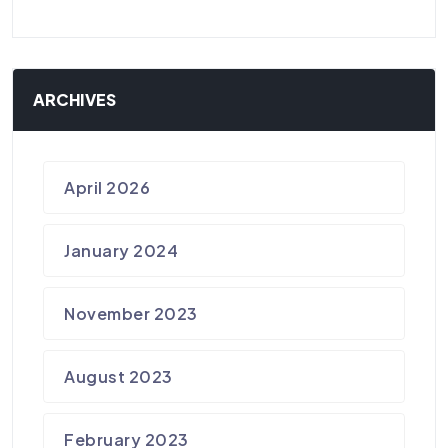
ARCHIVES
April 2026
January 2024
November 2023
August 2023
February 2023