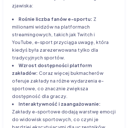
zjawiska:
Rośnie liczba fanów e-sportu:
Z
milionami widzów na platformach
streamingowych, takich jak Twitch i
YouTube, e-sport przyciąga uwagę, która
kiedyś była zarezerwowana tylko dla
tradycyjnych sportów.
Wzrost dostępności platform
zakładów:
Coraz więcej bukmacherów
oferuje zakłady na różne wydarzenia e-
sportowe, co znacznie zwiększa
dostępność dla graczy.
Interaktywność i zaangażowanie:
Zakłady e-sportowe dodają warstwę emocji
do widowisk sportowych, co czyni je
bardziej ekscytującymi dla uczestników.