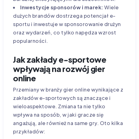
Inwestycje sponsorów i marek:
Wiele
dużych brandów dostrzega potencjał e-
sportu i inwestuje w sponsorowanie drużyn
oraz wydarzeń, co tylko napędza wzrost
popularności.
Jak zakłady e-sportowe
wpływają na rozwój gier
online
Przemiany w branży gier online wynikające z
zakładów e-sportowych są znaczące i
wieloaspektowe. Zmiana ta nie tylko
wpływa na sposób, w jaki gracze się
angażują, ale również na same gry. Oto kilka
przykładów: