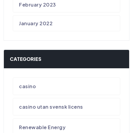
February 2023
January 2022
CATEGORIES
casino
casino utan svensk licens
Renewable Energy