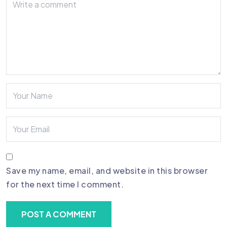
Save my name, email, and website in this browser
for the next time I comment.