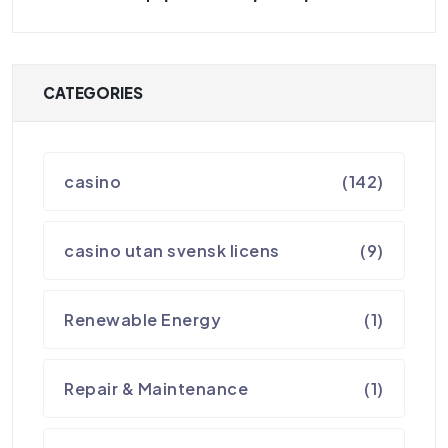
CATEGORIES
casino
(142)
casino utan svensk licens
(9)
Renewable Energy
(1)
Repair & Maintenance
(1)