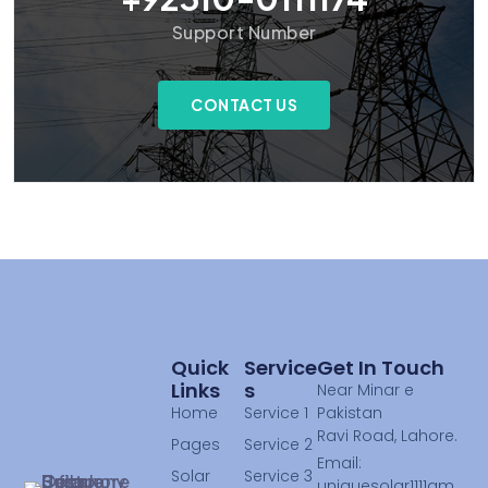
Support Number
CONTACT US
Quick
Service
Get In Touch
Links
S
Near Minar e
Home
Service 1
Pakistan
Ravi Road, Lahore.
Pages
Service 2
Email:
Solar
Service 3
uniquesolar1111gm