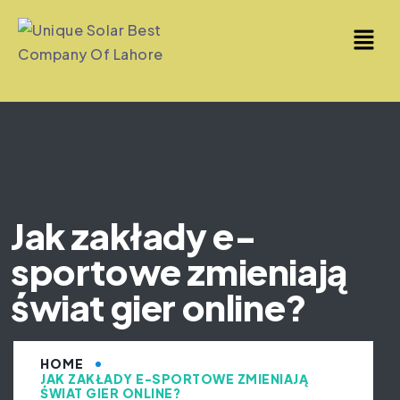
Jak zakłady e-
sportowe zmieniają
świat gier online?
HOME
JAK ZAKŁADY E-SPORTOWE ZMIENIAJĄ
ŚWIAT GIER ONLINE?