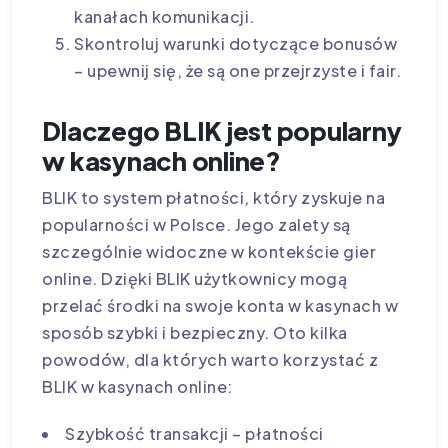
kanałach komunikacji.
Skontroluj warunki dotyczące bonusów
– upewnij się, że są one przejrzyste i fair.
Dlaczego BLIK jest popularny
w kasynach online?
BLIK to system płatności, który zyskuje na
popularności w Polsce. Jego zalety są
szczególnie widoczne w kontekście gier
online. Dzięki BLIK użytkownicy mogą
przelać środki na swoje konta w kasynach w
sposób szybki i bezpieczny. Oto kilka
powodów, dla których warto korzystać z
BLIK w kasynach online:
Szybkość transakcji – płatności