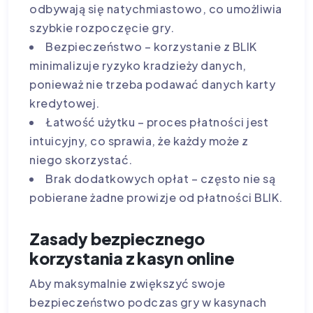
odbywają się natychmiastowo, co umożliwia
szybkie rozpoczęcie gry.
Bezpieczeństwo – korzystanie z BLIK
minimalizuje ryzyko kradzieży danych,
ponieważ nie trzeba podawać danych karty
kredytowej.
Łatwość użytku – proces płatności jest
intuicyjny, co sprawia, że każdy może z
niego skorzystać.
Brak dodatkowych opłat – często nie są
pobierane żadne prowizje od płatności BLIK.
Zasady bezpiecznego
korzystania z kasyn online
Aby maksymalnie zwiększyć swoje
bezpieczeństwo podczas gry w kasynach