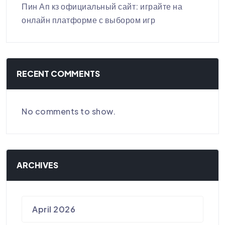
Пин Ап кз официальный сайт: играйте на
онлайн платформе с выбором игр
RECENT COMMENTS
No comments to show.
ARCHIVES
April 2026