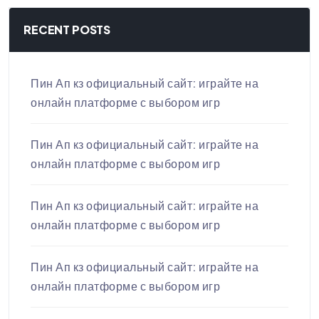
RECENT POSTS
Пин Ап кз официальный сайт: играйте на
онлайн платформе с выбором игр
Пин Ап кз официальный сайт: играйте на
онлайн платформе с выбором игр
Пин Ап кз официальный сайт: играйте на
онлайн платформе с выбором игр
Пин Ап кз официальный сайт: играйте на
онлайн платформе с выбором игр