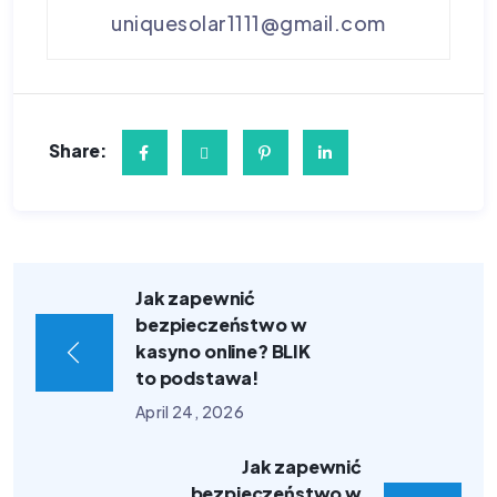
uniquesolar1111@gmail.com
Share:
Jak zapewnić
bezpieczeństwo w
kasyno online? BLIK
to podstawa!
April 24, 2026
Jak zapewnić
bezpieczeństwo w