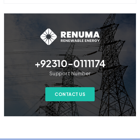
+92310-0111174
Support Number
CONTACT US