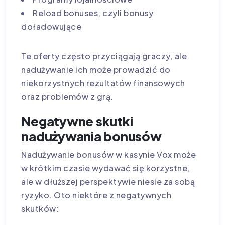
Reload bonuses, czyli bonusy
doładowujące
Te oferty często przyciągają graczy, ale
nadużywanie ich może prowadzić do
niekorzystnych rezultatów finansowych
oraz problemów z grą.
Negatywne skutki
nadużywania bonusów
Nadużywanie bonusów w kasynie Vox może
w krótkim czasie wydawać się korzystne,
ale w dłuższej perspektywie niesie za sobą
ryzyko. Oto niektóre z negatywnych
skutków: