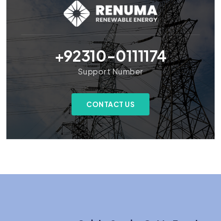
+92310-0111174
Support Number
CONTACT US