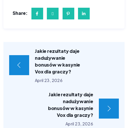
Share:
Jakie rezultaty daje
nadużywanie
bonusów w kasynie
Vox dla graczy?
April 23, 2026
Jakie rezultaty daje
nadużywanie
bonusów w kasynie
Vox dla graczy?
April 23, 2026