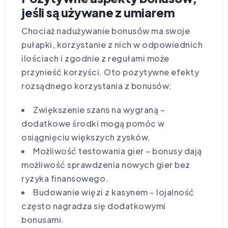
jeśli są używane z umiarem
Chociaż nadużywanie bonusów ma swoje
pułapki, korzystanie z nich w odpowiednich
ilościach i zgodnie z regułami może
przynieść korzyści. Oto pozytywne efekty
rozsądnego korzystania z bonusów:
Zwiększenie szans na wygraną –
dodatkowe środki mogą pomóc w
osiągnięciu większych zysków.
Możliwość testowania gier – bonusy dają
możliwość sprawdzenia nowych gier bez
ryzyka finansowego.
Budowanie więzi z kasynem – lojalność
często nagradza się dodatkowymi
bonusami.