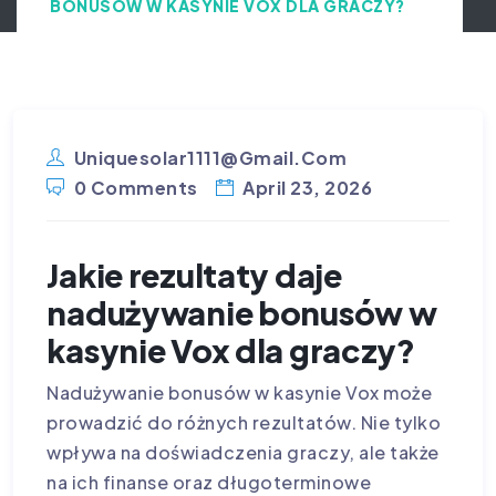
BONUSÓW W KASYNIE VOX DLA GRACZY?
Uniquesolar1111@gmail.com
0 Comments
April 23, 2026
Jakie rezultaty daje
nadużywanie bonusów w
kasynie Vox dla graczy?
Nadużywanie bonusów w kasynie Vox może
prowadzić do różnych rezultatów. Nie tylko
wpływa na doświadczenia graczy, ale także
na ich finanse oraz długoterminowe