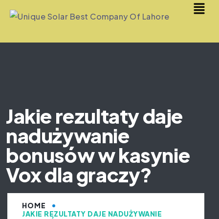
Jakie rezultaty daje
nadużywanie
bonusów w kasynie
Vox dla graczy?
HOME
JAKIE REZULTATY DAJE NADUŻYWANIE