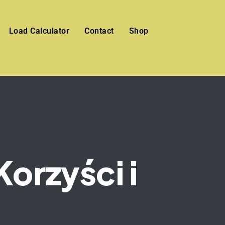
Load Calculator
Contact
Shop
orzyści i