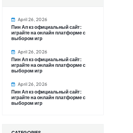
April 26, 2026
Пин Ап кз официальный сайт:
играйте на онлайн платформе с
выбором игр
April 26, 2026
Пин Ап кз официальный сайт:
играйте на онлайн платформе с
выбором игр
April 26, 2026
Пин Ап кз официальный сайт:
играйте на онлайн платформе с
выбором игр
CATEGORIES