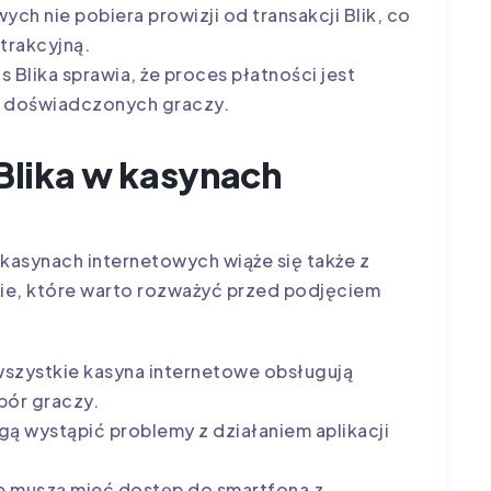
ch nie pobiera prowizji od transakcji Blik, co
trakcyjną.
js Blika sprawia, że proces płatności jest
ej doświadczonych graczy.
Blika w kasynach
w kasynach internetowych wiąże się także z
e, które warto rozważyć przed podjęciem
wszystkie kasyna internetowe obsługują
bór graczy.
 wystąpić problemy z działaniem aplikacji
 muszą mieć dostęp do smartfona z