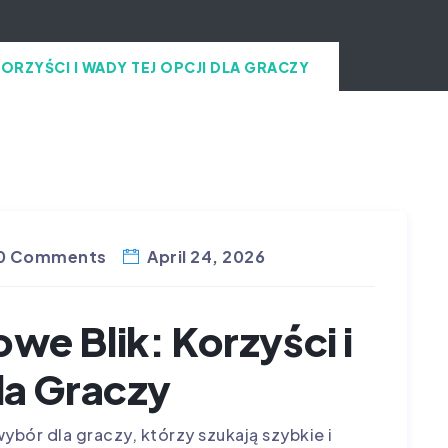
ORZYŚCI I WADY TEJ OPCJI DLA GRACZY
0 Comments
April 24, 2026
we Blik: Korzyści i
la Graczy
ybór dla graczy, którzy szukają szybkie i