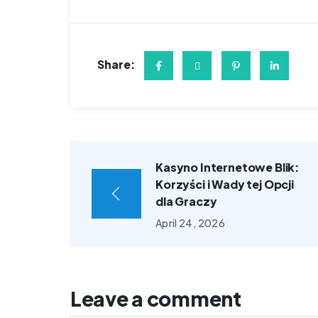
Share:
Kasyno Internetowe Blik:
Korzyści i Wady tej Opcji
dla Graczy
April 24, 2026
Leave a comment