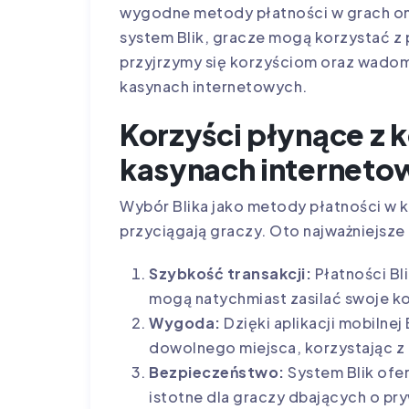
wygodne metody płatności w grach onli
system Blik, gracze mogą korzystać z 
przyjrzymy się korzyściom oraz wadom,
kasynach internetowych.
Korzyści płynące z k
kasynach interneto
Wybór Blika jako metody płatności w k
przyciągają graczy. Oto najważniejsze 
Szybkość transakcji:
Płatności Bl
mogą natychmiast zasilać swoje k
Wygoda:
Dzięki aplikacji mobilne
dowolnego miejsca, korzystając 
Bezpieczeństwo:
System Blik ofe
istotne dla graczy dbających o p