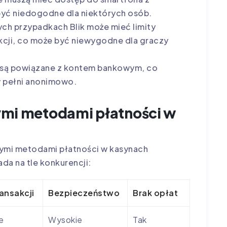
 być niedogodne dla niektórych osób.
ch przypadkach Blik może mieć limity
cji, co może być niewygodne dla graczy
k są powiązane z kontem bankowym, co
w pełni anonimowo.
nymi metodami płatności w
nymi metodami płatności w kasynach
da na tle konkurencji:
ansakcji
Bezpieczeństwo
Brak opłat
e
Wysokie
Tak