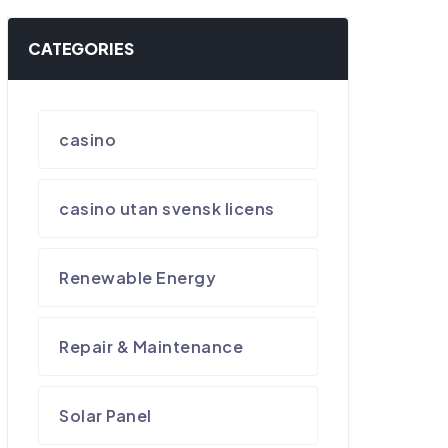
CATEGORIES
casino
casino utan svensk licens
Renewable Energy
Repair & Maintenance
Solar Panel