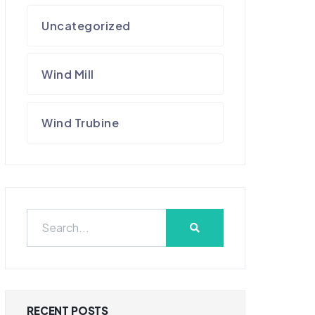
Uncategorized
Wind Mill
Wind Trubine
RECENT POSTS