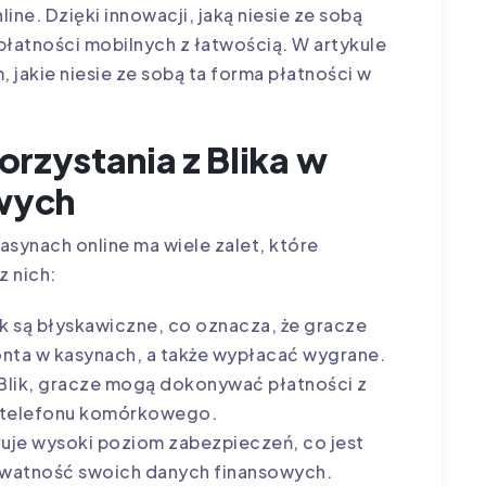
ne. Dzięki innowacji, jaką niesie ze sobą
płatności mobilnych z łatwością. W artykule
 jakie niesie ze sobą ta forma płatności w
orzystania z Blika w
wych
asynach online ma wiele zalet, które
z nich:
ik są błyskawiczne, co oznacza, że gracze
onta w kasynach, a także wypłacać wygrane.
j Blik, gracze mogą dokonywać płatności z
z telefonu komórkowego.
ruje wysoki poziom zabezpieczeń, co jest
rywatność swoich danych finansowych.