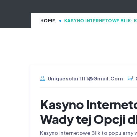
HOME
KASYNO INTERNETOWE BLIK: K
Uniquesolar1111@gmail.com
Kasyno Interneto
Wady tej Opcji d
Kasyno internetowe Blik to popularny w