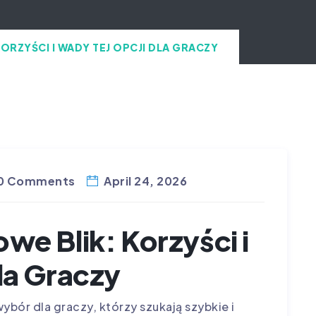
ORZYŚCI I WADY TEJ OPCJI DLA GRACZY
0 Comments
April 24, 2026
we Blik: Korzyści i
la Graczy
ybór dla graczy, którzy szukają szybkie i