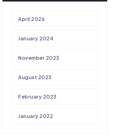
April 2026
January 2024
November 2023
August 2023
February 2023
January 2022