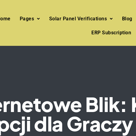
Home
Pages
Solar Panel Verifications
Blog
ERP Subscription
rnetowe Blik: K
cji dla Graczy