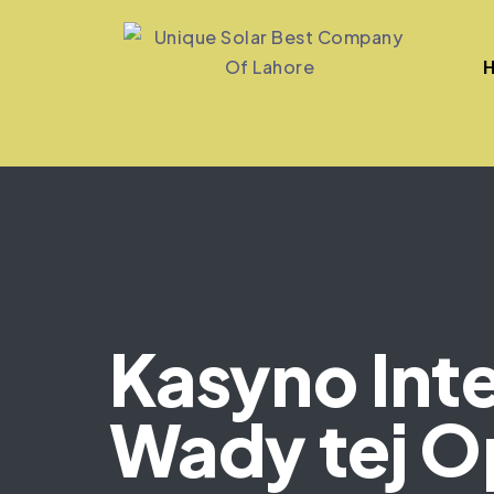
Kasyno Inte
Wady tej Op