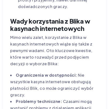
doświadczonych graczy.
Wady korzystania z Blika w
kasynach internetowych
Mimo wielu zalet, korzystanie z Blika w
kasynach internetowych wiąże się także z
pewnymi wadami. Oto kluczowe kwestie,
które warto rozważyć przed podjęciem
decyzji o wyborze Blika:
Ograniczenia w dostępności:
Nie
wszystkie kasyna internetowe obsługują
płatności Blik, co może ograniczyć wybór
graczy.
Problemy techniczne:
Czasami mogą
wystąpić problemy z działaniem aplikacji