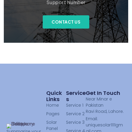
Support Number
CONTACT US
Quick
Service
Get In Touch
Links
S
Near Minar e
Home
Service 1
Pakistan
Ravi Road, Lahore.
Pages
Service 2
Email:
Solar
Service 3
uniquesolar1111gm
Panel
Service 4
ail.com
Summarize your