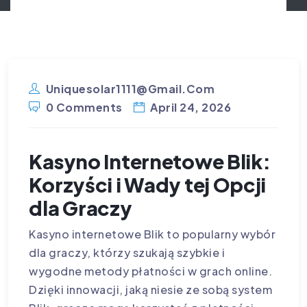
Uniquesolar1111@gmail.com
0 Comments
April 24, 2026
Kasyno Internetowe Blik:
Korzyści i Wady tej Opcji
dla Graczy
Kasyno internetowe Blik to popularny wybór
dla graczy, którzy szukają szybkie i
wygodne metody płatności w grach online.
Dzięki innowacji, jaką niesie ze sobą system