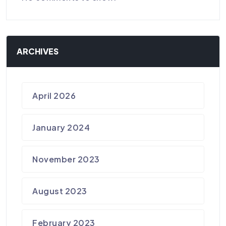
ARCHIVES
April 2026
January 2024
November 2023
August 2023
February 2023