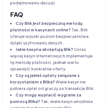
podejmowaniu decyzji.
FAQ
Czy Blik jest bezpieczną metodą
płatności w kasynach online?
Tak, Blik
oferuje wysoki poziom bezpieczeństwa
dzięki szyfrowaniu danych.
Jakie kasyna akceptują Blik?
Coraz
więcej kasyn internetowych implementuje
tę metodę płatności, jednak warto
sprawdzić konkretne oferty.
Czy są jakieś opłaty związane z
korzystaniem z Blika?
Wiele kasyn nie
pobiera opłat od graczy za transakcje Blik.
Czy mogę wypłacić wygrane za
pomocą Blika?
Tak, wiele kasyn umożliwia
wypłatę funduszy na konto Blik.