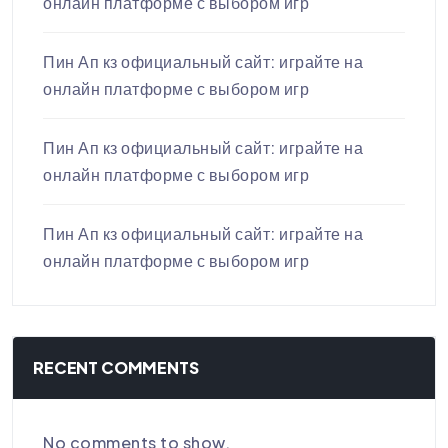
онлайн платформе с выбором игр
Пин Ап кз официальный сайт: играйте на
онлайн платформе с выбором игр
Пин Ап кз официальный сайт: играйте на
онлайн платформе с выбором игр
Пин Ап кз официальный сайт: играйте на
онлайн платформе с выбором игр
RECENT COMMENTS
No comments to show.