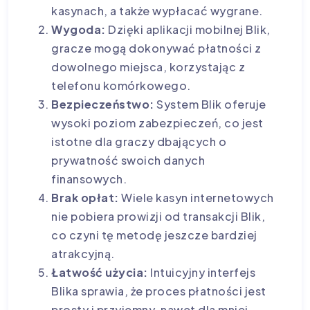
kasynach, a także wypłacać wygrane.
Wygoda:
Dzięki aplikacji mobilnej Blik,
gracze mogą dokonywać płatności z
dowolnego miejsca, korzystając z
telefonu komórkowego.
Bezpieczeństwo:
System Blik oferuje
wysoki poziom zabezpieczeń, co jest
istotne dla graczy dbających o
prywatność swoich danych
finansowych.
Brak opłat:
Wiele kasyn internetowych
nie pobiera prowizji od transakcji Blik,
co czyni tę metodę jeszcze bardziej
atrakcyjną.
Łatwość użycia:
Intuicyjny interfejs
Blika sprawia, że proces płatności jest
prosty i przyjemny, nawet dla mniej