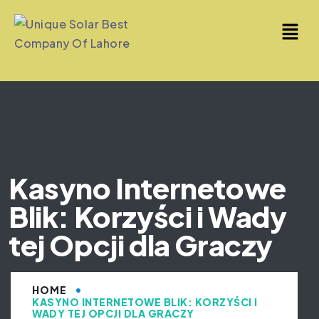
Kasyno Internetowe
Blik: Korzyści i Wady
tej Opcji dla Graczy
HOME
KASYNO INTERNETOWE BLIK: KORZYŚCI I
WADY TEJ OPCJI DLA GRACZY