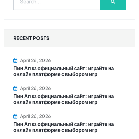
RECENT POSTS
April 26, 2026
Пин Ап кз официальный сайт: играйте на
онлайн платформе с выбором игр
April 26, 2026
Пин Ап кз официальный сайт: играйте на
онлайн платформе с выбором игр
April 26, 2026
Пин Ап кз официальный сайт: играйте на
онлайн платформе с выбором игр