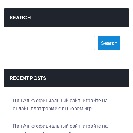
SEARCH
Search
RECENT POSTS
Пин Ап кз официальный сайт: играйте на
онлайн платформе с выбором игр
Пин Ап кз официальный сайт: играйте на