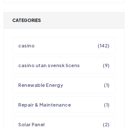
CATEGORIES
casino
(142)
casino utan svensk licens
(9)
Renewable Energy
(1)
Repair & Maintenance
(1)
Solar Panel
(2)