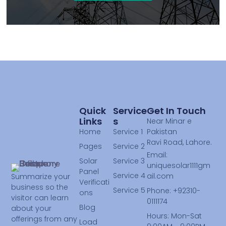
Quick
Service
Get In Touch
Links
S
Near Minar e
Home
Service 1
Pakistan
Ravi Road, Lahore.
Pages
Service 2
Email:
Solar
Service 3
uniquesolar1111gm
Panel
Service 4
ail.com
Summarize your
Verificati
business so the
Service 5
Phone: +92310-
ons
visitor can learn
0111174
Blog
about your
Hours: Mon-Sat
offerings from any
Load