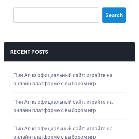
Search
RECENT POSTS
Пин Ап кз официальный сайт: играйте на
онлайн платформе с выбором игр
Пин Ап кз официальный сайт: играйте на
онлайн платформе с выбором игр
Пин Ап кз официальный сайт: играйте на
онлайн платформе с выбором игр