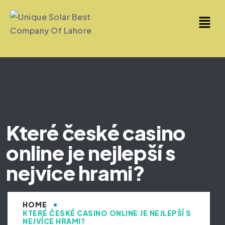
Které české casino
online je nejlepší s
nejvíce hrami?
HOME
KTERÉ ČESKÉ CASINO ONLINE JE NEJLEPŠÍ S
NEJVÍCE HRAMI?