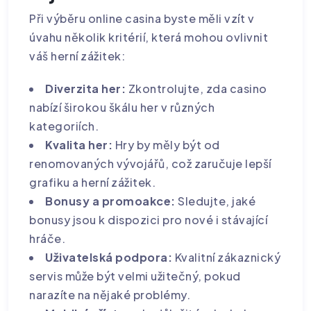
Při výběru online casina byste měli vzít v
úvahu několik kritérií, která mohou ovlivnit
váš herní zážitek:
Diverzita her:
Zkontrolujte, zda casino
nabízí širokou škálu her v různých
kategoriích.
Kvalita her:
Hry by měly být od
renomovaných vývojářů, což zaručuje lepší
grafiku a herní zážitek.
Bonusy a promoakce:
Sledujte, jaké
bonusy jsou k dispozici pro nové i stávající
hráče.
Uživatelská podpora:
Kvalitní zákaznický
servis může být velmi užitečný, pokud
narazíte na nějaké problémy.