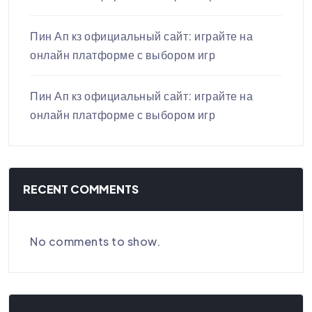
Пин Ап кз официальный сайт: играйте на
онлайн платформе с выбором игр
Пин Ап кз официальный сайт: играйте на
онлайн платформе с выбором игр
RECENT COMMENTS
No comments to show.