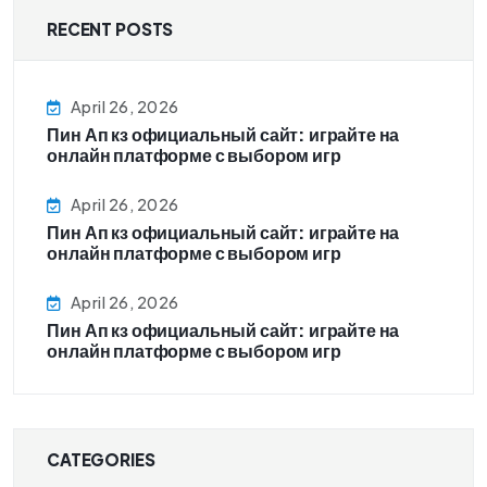
RECENT POSTS
April 26, 2026
Пин Ап кз официальный сайт: играйте на
онлайн платформе с выбором игр
April 26, 2026
Пин Ап кз официальный сайт: играйте на
онлайн платформе с выбором игр
April 26, 2026
Пин Ап кз официальный сайт: играйте на
онлайн платформе с выбором игр
CATEGORIES