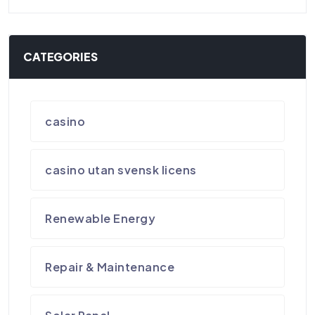
CATEGORIES
casino
casino utan svensk licens
Renewable Energy
Repair & Maintenance