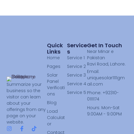
Quick
Service
Get In Touch
Links
S
Near Minar e
Home
Service 1
Pakistan
Ravi Road, Lahore.
Pages
Service 2
Email:
Solar
Service 3
uniquesolar1111gm
Panel
Service 4
ail.com
Summarize your
Verificati
business so the
Service 5
Phone: +92310-
ons
visitor can learn
0111174
Blog
about your
Hours: Mon-Sat
offerings from any
Load
9:00AM - 9:00PM
page on your
Calculat
website.
or
Contact