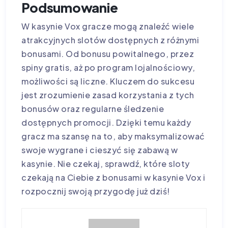
Podsumowanie
W kasynie Vox gracze mogą znaleźć wiele
atrakcyjnych slotów dostępnych z różnymi
bonusami. Od bonusu powitalnego, przez
spiny gratis, aż po program lojalnościowy,
możliwości są liczne. Kluczem do sukcesu
jest zrozumienie zasad korzystania z tych
bonusów oraz regularne śledzenie
dostępnych promocji. Dzięki temu każdy
gracz ma szansę na to, aby maksymalizować
swoje wygrane i cieszyć się zabawą w
kasynie. Nie czekaj, sprawdź, które sloty
czekają na Ciebie z bonusami w kasynie Vox i
rozpocznij swoją przygodę już dziś!