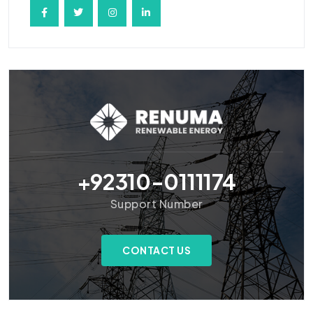
+92310-0111174
Support Number
CONTACT US