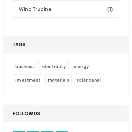
Wind Trubine
(1)
TAGS
business
electricity
energy
investment
materials
solar panel
FOLLOW US