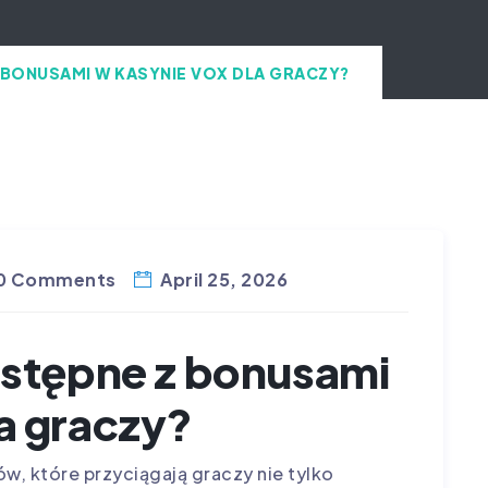
 BONUSAMI W KASYNIE VOX DLA GRACZY?
0 Comments
April 25, 2026
dostępne z bonusami
a graczy?
w, które przyciągają graczy nie tylko