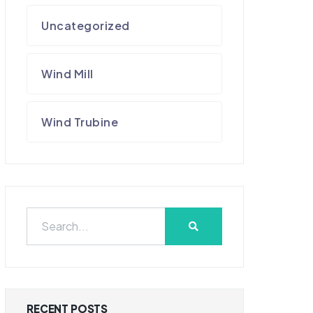
Uncategorized
Wind Mill
Wind Trubine
RECENT POSTS