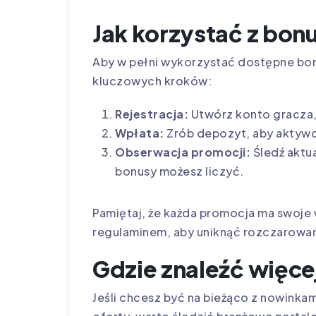
Jak korzystać z bon
Aby w pełni wykorzystać dostępne bonu
kluczowych kroków:
Rejestracja:
Utwórz konto gracza,
Wpłata:
Zrób depozyt, aby aktyw
Obserwacja promocji:
Śledź aktua
bonusy możesz liczyć.
Pamiętaj, że każda promocja ma swoje 
regulaminem, aby uniknąć rozczarowań 
Gdzie znaleźć więce
Jeśli chcesz być na bieżąco z nowinkam