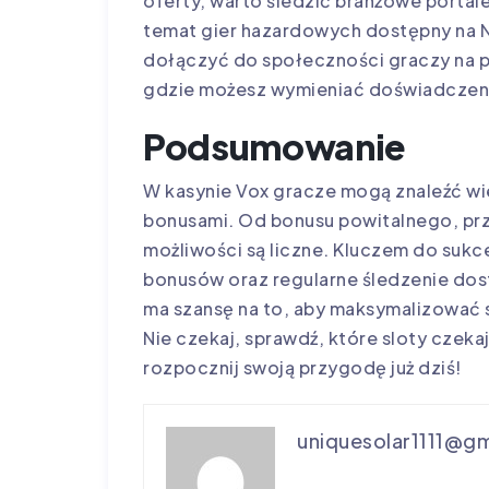
oferty, warto śledzić branżowe portale
temat gier hazardowych dostępny na
dołączyć do społeczności graczy na p
gdzie możesz wymieniać doświadczenia
Podsumowanie
W kasynie Vox gracze mogą znaleźć wi
bonusami. Od bonusu powitalnego, prze
możliwości są liczne. Kluczem do sukce
bonusów oraz regularne śledzenie dos
ma szansę na to, aby maksymalizować s
Nie czekaj, sprawdź, które sloty czekaj
rozpocznij swoją przygodę już dziś!
uniquesolar1111@g