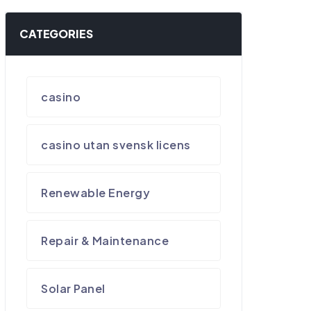
CATEGORIES
casino
casino utan svensk licens
Renewable Energy
Repair & Maintenance
Solar Panel