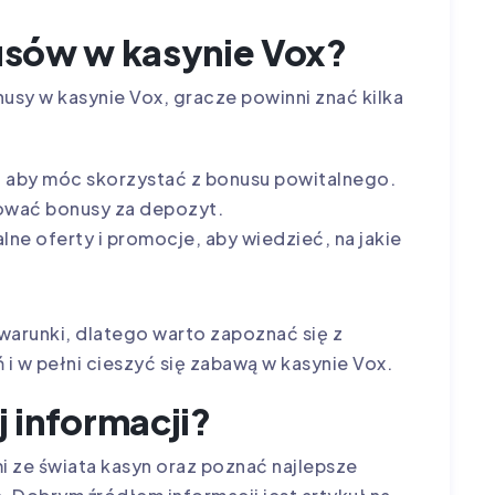
usów w kasynie Vox?
sy w kasynie Vox, gracze powinni znać kilka
 aby móc skorzystać z bonusu powitalnego.
ować bonusy za depozyt.
lne oferty i promocje, aby wiedzieć, na jakie
warunki, dlatego warto zapoznać się z
i w pełni cieszyć się zabawą w kasynie Vox.
j informacji?
i ze świata kasyn oraz poznać najlepsze