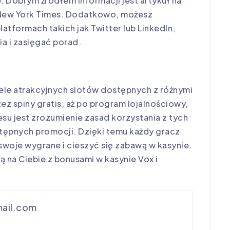
. Dobrym źródłem informacji jest artykuł na
New York Times
. Dodatkowo, możesz
latformach takich jak
Twitter
lub
LinkedIn
,
 i zasięgać porad.
ele atrakcyjnych slotów dostępnych z różnymi
z spiny gratis, aż po program lojalnościowy,
su jest zrozumienie zasad korzystania z tych
tępnych promocji. Dzięki temu każdy gracz
woje wygrane i cieszyć się zabawą w kasynie.
ą na Ciebie z bonusami w kasynie Vox i
mail.com