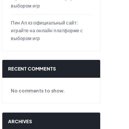
выбором игр
Пин Ап кз официальный сайт:
играйте на онлайн платформе с
выбором игр
RECENT COMMENTS
No comments to show.
ARCHIVES