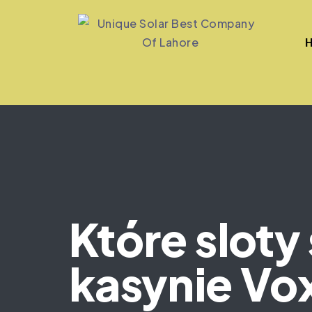
Które slot
kasynie Vox