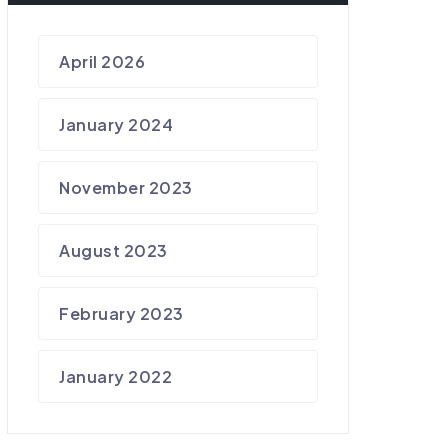
April 2026
January 2024
November 2023
August 2023
February 2023
January 2022