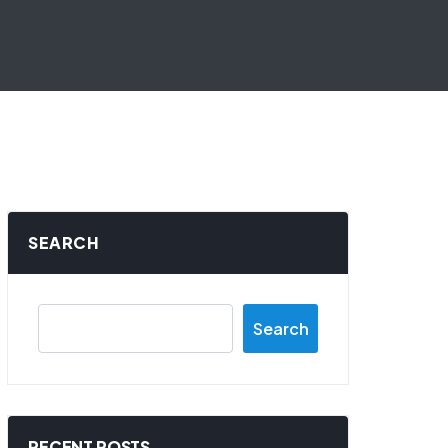
SEARCH
Search
RECENT POSTS