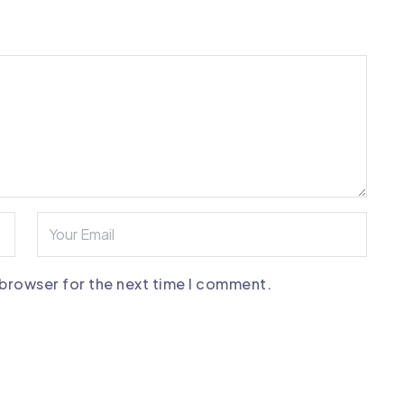
 browser for the next time I comment.