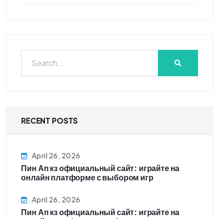
RECENT POSTS
April 26, 2026
Пин Ап кз официальный сайт: играйте на
онлайн платформе с выбором игр
April 26, 2026
Пин Ап кз официальный сайт: играйте на