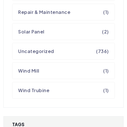
Repair & Maintenance
(1)
Solar Panel
(2)
Uncategorized
(736)
Wind Mill
(1)
Wind Trubine
(1)
TAGS