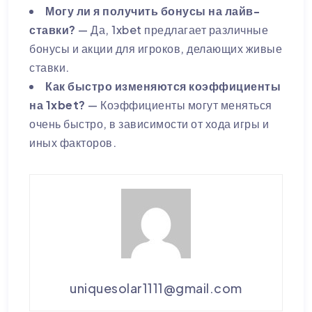
Могу ли я получить бонусы на лайв-
ставки?
— Да, 1xbet предлагает различные
бонусы и акции для игроков, делающих живые
ставки.
Как быстро изменяются коэффициенты
на 1xbet?
— Коэффициенты могут меняться
очень быстро, в зависимости от хода игры и
иных факторов.
uniquesolar1111@gmail.com