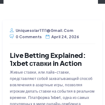
Uniquesolar1111@gmail.com
0 Comments
April 24, 2026
Live Betting Explained:
1xbet ставки in Action
Живые ставки, или лайв-ставки,
представляют собой захватывающий способ
вовлечения в азартные игры, позволяя
игрокам делать ставки на события в реальном
времени. Платформа 1xbet, одна из самых
популярных в мире онлайн-гемблинга,