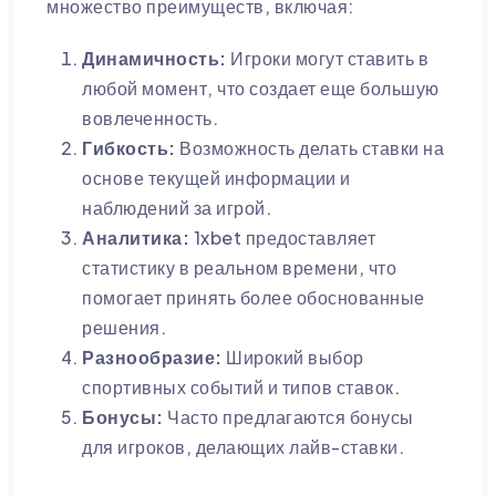
множество преимуществ, включая:
Динамичность:
Игроки могут ставить в
любой момент, что создает еще большую
вовлеченность.
Гибкость:
Возможность делать ставки на
основе текущей информации и
наблюдений за игрой.
Аналитика:
1xbet предоставляет
статистику в реальном времени, что
помогает принять более обоснованные
решения.
Разнообразие:
Широкий выбор
спортивных событий и типов ставок.
Бонусы:
Часто предлагаются бонусы
для игроков, делающих лайв-ставки.