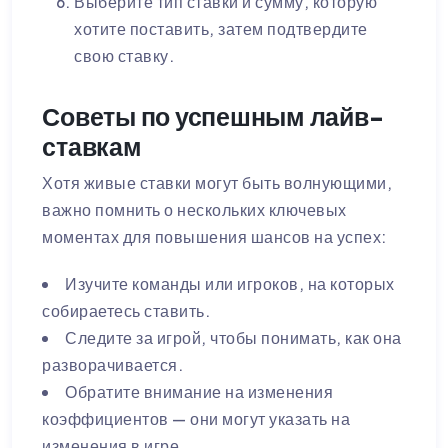
Выберите тип ставки и сумму, которую
хотите поставить, затем подтвердите
свою ставку.
Советы по успешным лайв-
ставкам
Хотя живые ставки могут быть волнующими,
важно помнить о нескольких ключевых
моментах для повышения шансов на успех:
Изучите команды или игроков, на которых
собираетесь ставить.
Следите за игрой, чтобы понимать, как она
разворачивается.
Обратите внимание на изменения
коэффициентов — они могут указать на
изменения в игре.