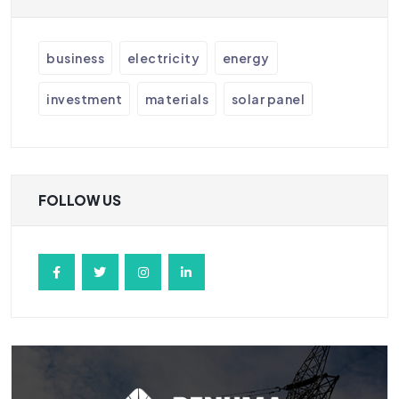
business
electricity
energy
investment
materials
solar panel
FOLLOW US