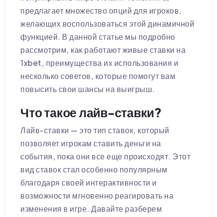
предлагает множество опций для игроков,
желающих воспользоваться этой динамичной
функцией. В данной статье мы подробно
рассмотрим, как работают живые ставки на
1xbet, преимущества их использования и
несколько советов, которые помогут вам
повысить свои шансы на выигрыш.
Что такое лайв-ставки?
Лайв-ставки — это тип ставок, который
позволяет игрокам ставить деньги на
события, пока они все еще происходят. Этот
вид ставок стал особенно популярным
благодаря своей интерактивности и
возможности мгновенно реагировать на
изменения в игре. Давайте разберем