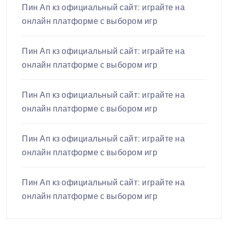
Пин Ап кз официальный сайт: играйте на
онлайн платформе с выбором игр
Пин Ап кз официальный сайт: играйте на
онлайн платформе с выбором игр
Пин Ап кз официальный сайт: играйте на
онлайн платформе с выбором игр
Пин Ап кз официальный сайт: играйте на
онлайн платформе с выбором игр
Пин Ап кз официальный сайт: играйте на
онлайн платформе с выбором игр