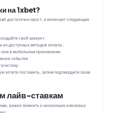
ки на 1xbet?
bet достаточно прост, и включает следующие
 создайте свой аккаунт.
ин из доступных методов оплаты.
е или в мобильном приложении.
ивное событие.
атистику.
ую хотите поставить, затем подтвердите свою
м лайв-ставкам
ими, важно помнить о нескольких ключевых
пех: