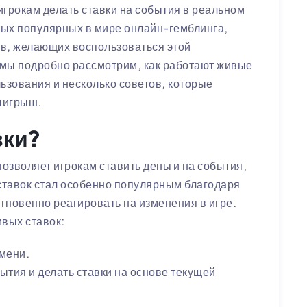
игрокам делать ставки на события в реальном
мых популярных в мире онлайн-гемблинга,
ов, желающих воспользоваться этой
 мы подробно рассмотрим, как работают живые
льзования и несколько советов, которые
ыигрыш.
вки?
позволяет игрокам ставить деньги на события,
 ставок стал особенно популярным благодаря
гновенно реагировать на изменения в игре.
вых ставок:
мени.
ытия и делать ставки на основе текущей