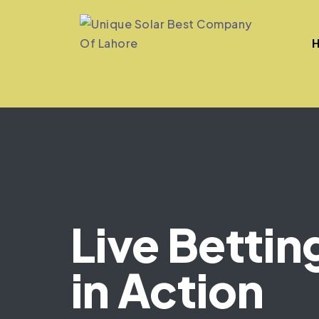
Live Bettin
in Action