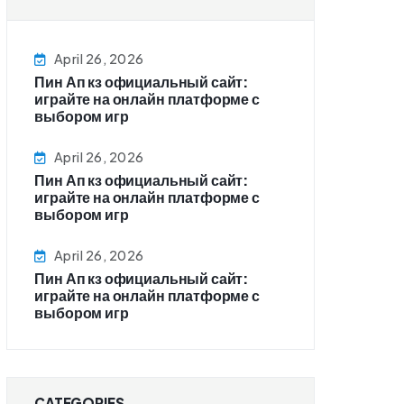
April 26, 2026
Пин Ап кз официальный сайт:
играйте на онлайн платформе с
выбором игр
April 26, 2026
Пин Ап кз официальный сайт:
играйте на онлайн платформе с
выбором игр
April 26, 2026
Пин Ап кз официальный сайт:
играйте на онлайн платформе с
выбором игр
CATEGORIES