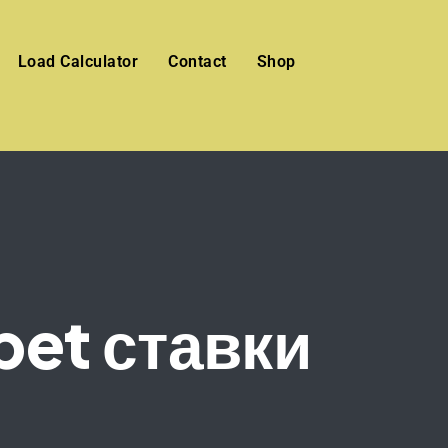
Load Calculator
Contact
Shop
xbet ставки