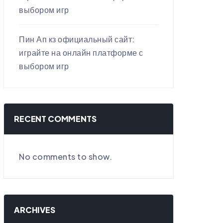
выбором игр
Пин Ап кз официальный сайт:
играйте на онлайн платформе с
выбором игр
RECENT COMMENTS
No comments to show.
ARCHIVES