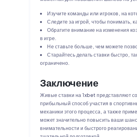
Изучите команды или игроков, на кот
Следите за игрой, чтобы понимать, к
Обратите внимание на изменения ко
в игре.
Не ставьте больше, чем можете позво
Старайтесь делать ставки быстро, та
ограничено.
Заключение
Живые ставки на 1xbet представляют с
прибыльный способ участия в спортивн
механики этого процесса, а также прим
может значительно повысить ваши шансы
внимательности и быстрого реагировани
тщательной подготовкой.