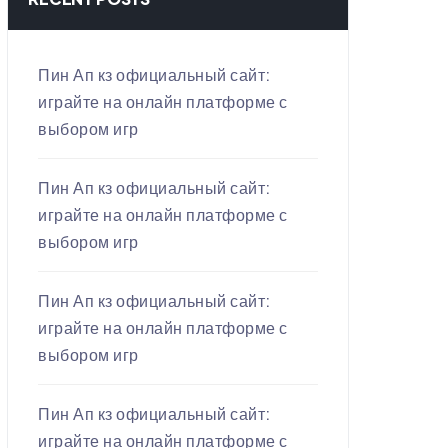
Пин Ап кз официальный сайт:
играйте на онлайн платформе с
выбором игр
Пин Ап кз официальный сайт:
играйте на онлайн платформе с
выбором игр
Пин Ап кз официальный сайт:
играйте на онлайн платформе с
выбором игр
Пин Ап кз официальный сайт:
играйте на онлайн платформе с