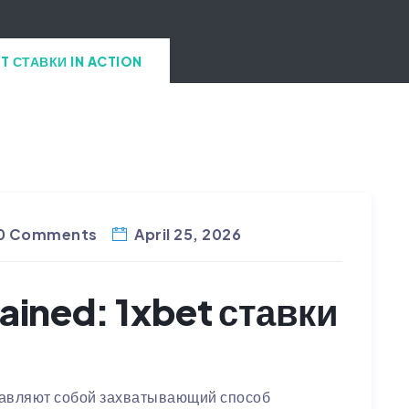
ET СТАВКИ IN ACTION
0 Comments
April 25, 2026
lained: 1xbet ставки
тавляют собой захватывающий способ