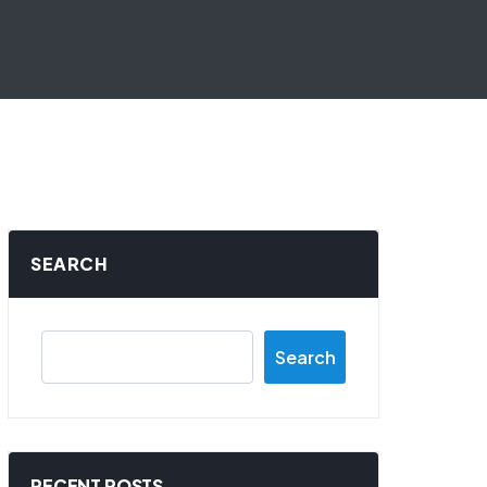
SEARCH
Search
RECENT POSTS